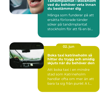
Tandimplantat i stockholm
vad du behöver veta innan
du bestämmer dig
Många som funderar på att
ersätta förlorade tänder
söker på tandimplantat
stockholm för att få en bi...
02. jun
Boka taxi katrineholm så
hittar du trygg och smidig
skjuts när du behöver den
Att boka taxi i en mindre
stad som Katrineholm
handlar ofta om mer än att
bara ta sig från punkt A t...