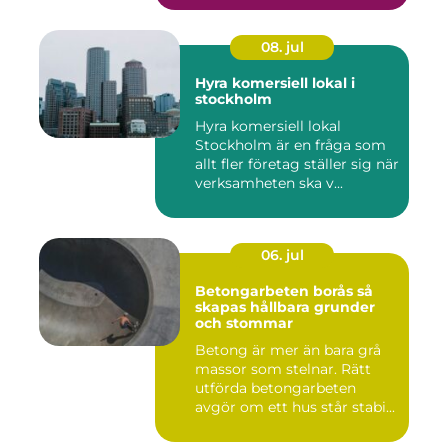
08. jul
Hyra komersiell lokal i
stockholm
Hyra komersiell lokal
Stockholm är en fråga som
allt fler företag ställer sig när
verksamheten ska v...
06. jul
Betongarbeten borås så
skapas hållbara grunder
och stommar
Betong är mer än bara grå
massor som stelnar. Rätt
utförda betongarbeten
avgör om ett hus står stabi...