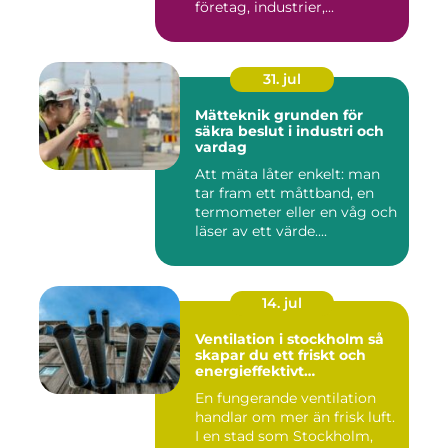
företag, industrier,...
31. jul
Mätteknik grunden för
säkra beslut i industri och
vardag
Att mäta låter enkelt: man
tar fram ett måttband, en
termometer eller en våg och
läser av ett värde....
14. jul
Ventilation i stockholm så
skapar du ett friskt och
energieffektivt
inomhusklimat
En fungerande ventilation
handlar om mer än frisk luft.
I en stad som Stockholm,