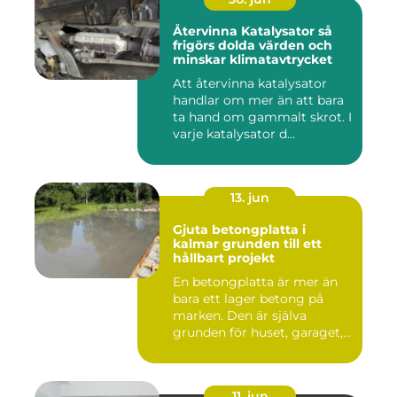
Återvinna Katalysator så
frigörs dolda värden och
minskar klimatavtrycket
Att återvinna katalysator
handlar om mer än att bara
ta hand om gammalt skrot. I
varje katalysator d...
13. jun
Gjuta betongplatta i
kalmar grunden till ett
hållbart projekt
En betongplatta är mer än
bara ett lager betong på
marken. Den är själva
grunden för huset, garaget,...
11. jun