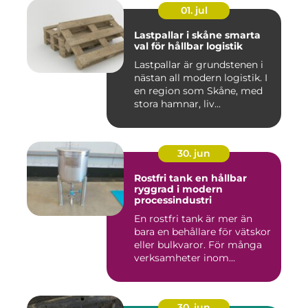
01. jul
Lastpallar i skåne smarta
val för hållbar logistik
Lastpallar är grundstenen i
nästan all modern logistik. I
en region som Skåne, med
stora hamnar, liv...
30. jun
Rostfri tank en hållbar
ryggrad i modern
processindustri
En rostfri tank är mer än
bara en behållare för vätskor
eller bulkvaror. För många
verksamheter inom...
30. jun