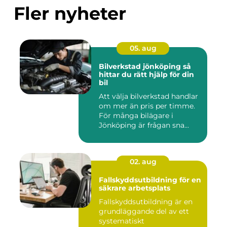
Fler nyheter
05. aug
Bilverkstad jönköping så
hittar du rätt hjälp för din
bil
Att välja bilverkstad handlar
om mer än pris per timme.
För många bilägare i
Jönköping är frågan sna...
02. aug
Fallskyddsutbildning för en
säkrare arbetsplats
Fallskyddsutbildning är en
grundläggande del av ett
systematiskt