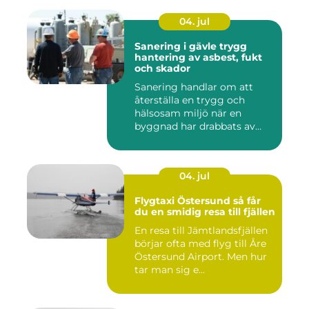
04. jul
Sanering i gävle trygg
hantering av asbest, fukt
och skador
Sanering handlar om att
återställa en trygg och
hälsosam miljö när en
byggnad har drabbats av
skador...
04. jul
Flygtaxi Östersund så får
du en smidig resa till fjällen
En resa till Jämtlandsfjällen
börjar ofta med flyg till Åre
Östersund Airport. Men hur
tar man sig e...