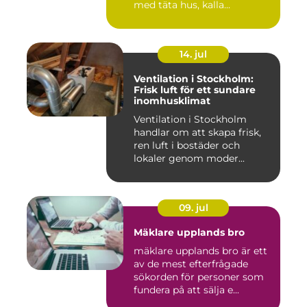
med täta hus, kalla...
14. jul
Ventilation i Stockholm:
Frisk luft för ett sundare
inomhusklimat
Ventilation i Stockholm
handlar om att skapa frisk,
ren luft i bostäder och
lokaler genom moder...
09. jul
Mäklare upplands bro
mäklare upplands bro är ett
av de mest efterfrågade
sökorden för personer som
fundera på att sälja e...