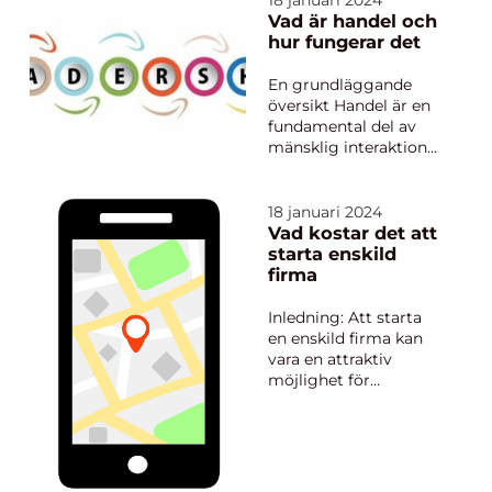
18 januari 2024
bara varit dekorativa,
Vad är handel och
utan har också haft en
hur fungerar det
stark påverkan på
samhällen och
En grundläggande
individer. I denna
översikt Handel är en
artikel kommer vi...
fundamental del av
mänsklig interaktion
och har spelat en
central roll i
samhällen sedan
18 januari 2024
tidernas begynnelse. I
Vad kostar det att
sin grundläggande
starta enskild
form innebär handel
firma
en utbyte av varor
eller tjänster mellan
Inledning: Att starta
parter. Det kan vara...
en enskild firma kan
vara en attraktiv
möjlighet för
privatpersoner att
förverkliga sin dröm
om att bli egen
företagare. Dock är
det viktigt att vara