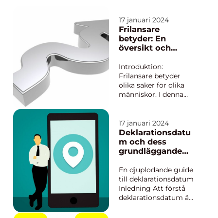
medveten om de
ekonomiska
17 januari 2024
aspekterna som är
Frilansare
förknippade med att
betyder: En
starta enskild...
översikt och
analys
Introduktion:
Frilansare betyder
olika saker för olika
människor. I denna
artikel kommer vi att
ge en grundlig
översikt och analys av
17 januari 2024
vad det innebär att
Deklarationsdatu
vara frilansare, vilka
m och dess
typer av frilansare
grundläggande
som finns, dess
översikt
popularitet och
En djuplodande guide
kvantitativa
till deklarationsdatum
mätninga...
Inledning Att förstå
deklarationsdatum är
avgörande för
privatpersoner och