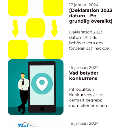
kan innebära
17 januari 2024
skillnaden mellan att
[Deklaration 2023
undvika onödiga
datum – En
böter och ha en
grundlig översikt]
smidig och effektiv
deklarationsprocess. I
Deklaration 2023
denna artikel kommer
datum: Allt du
...
behöver veta om
fördelar och nackdelar
Vad är Deklaration
2023 datum?
Deklaration 2023
16 januari 2024
datum är en viktig
Vad betyder
händelse för
konkurrens
privatpersoner då det
markerar sista dagen
Introduktion
för att lämna in sin
Konkurrens är ett
deklaration för
centralt begrepp
inkomståret 2023. D...
inom ekonomi och
näringslivet och
spelar en avgörande
roll för att driva fram
16 januari 2024