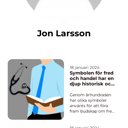
Jon Larsson
18 januari 2024
Symbolen för fred
och handel har en
djup historisk och
kulturell
betydelse
Genom århundraden
har olika symboler
använts för att föra
fram budskap om fred
och handel på ett
visuellt sätt. Dessa
symboler har inte