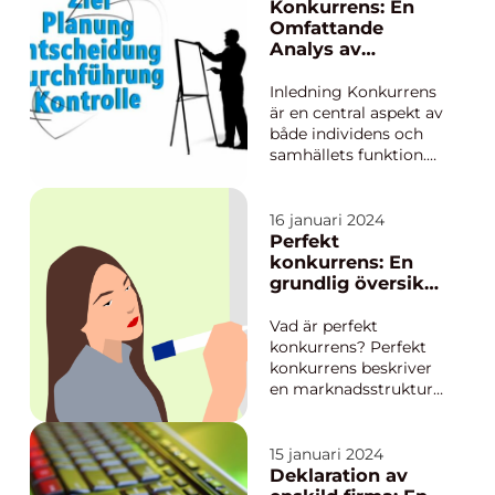
innovation och
Konkurrens: En
effektivitet. I denna
Omfattande
artikel kommer vi att
Analys av
ge en grundlig
Konceptet och
översikt över vad
dess Många
Inledning Konkurrens
konkurrens innebär,
Aspekter
är en central aspekt av
vilka typer ...
både individens och
samhällets funktion.
Det är en dynamisk
kraft som påverkar
allt från ekonomi till
16 januari 2024
idrott och livsstil. I
Perfekt
denna artikel kommer
konkurrens: En
vi att utforska
grundlig översikt
konceptet konkurrens
av
i sin helhet. Vi
marknadsstruktur
Vad är perfekt
komme...
en
konkurrens? Perfekt
konkurrens beskriver
en marknadsstruktur
där det finns många
konkurrerande
företag som alla
15 januari 2024
producerar och säljer
Deklaration av
homogena varor eller