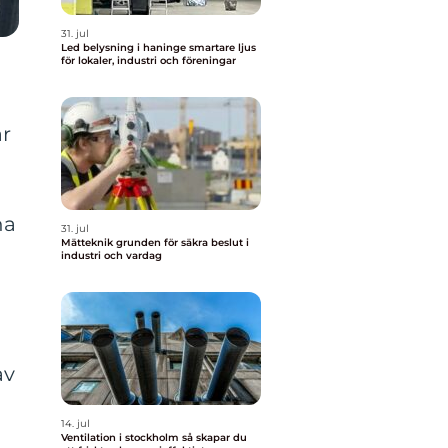
31. jul
Led belysning i haninge smartare ljus
för lokaler, industri och föreningar
ar
na
31. jul
Mätteknik grunden för säkra beslut i
industri och vardag
av
14. jul
Ventilation i stockholm så skapar du