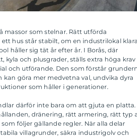
å massor som stelnar. Rätt utförda
t hus står stabilt, om en industrilokal klar
 håller sig tät år efter år. I Borås, där
t, kyla och plusgrader, ställs extra höga krav
ial och utförande. Den som förstår grunder
 kan göra mer medvetna val, undvika dyra
ktioner som håller i generationer.
ar därför inte bara om att gjuta en platta.
landen, dränering, rätt armering, rätt typ 
om följer gällande regler. När alla delar
stabila villagrunder, säkra industrigolv och