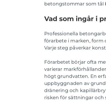
betongstommar som tål b
Vad som ingår i p
Professionella betongarbe
förarbete i marken, form
Varje steg påverkar konst
Förarbetet börjar ofta m
varierar markförhållanden
högt grundvatten. En erf
uppbyggnaden av grunden:
dränering och kapillärbryt
risken för sättningar och