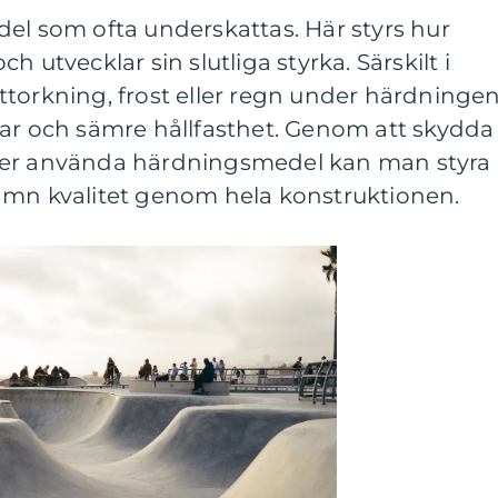
el som ofta underskattas. Här styrs hur
 utvecklar sin slutliga styrka. Särskilt i
ttorkning, frost eller regn under härdninge
gar och sämre hållfasthet. Genom att skydda
 eller använda härdningsmedel kan man styra
ämn kvalitet genom hela konstruktionen.