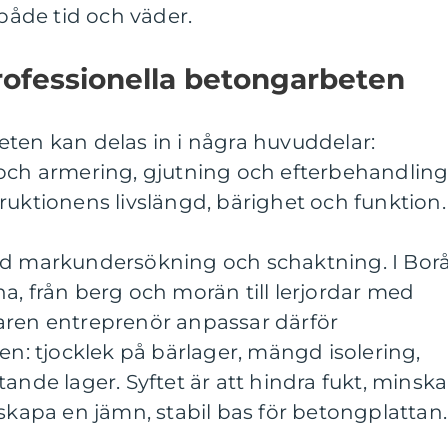
åde tid och väder.
rofessionella betongarbeten
ten kan delas in i några huvuddelar:
 och armering, gjutning och efterbehandling
ruktionens livslängd, bärighet och funktion.
ed markundersökning och schaktning. I Bor
a, från berg och morän till lerjordar med
aren entreprenör anpassar därför
 tjocklek på bärlager, mängd isolering,
ande lager. Syftet är att hindra fukt, minska
 skapa en jämn, stabil bas för betongplattan.