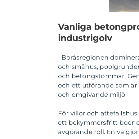
Vanliga betongproj
industrigolv
I Boråsregionen dominera
och småhus, poolgrunder 
och betongstommar. Geme
och ett utförande som ä
och omgivande miljö.
För villor och attefallshus
ett bekymmersfritt boende
avgörande roll. En välgjo