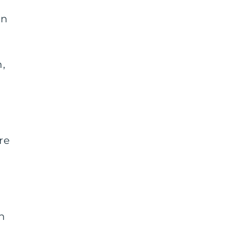
en
,
re
ch