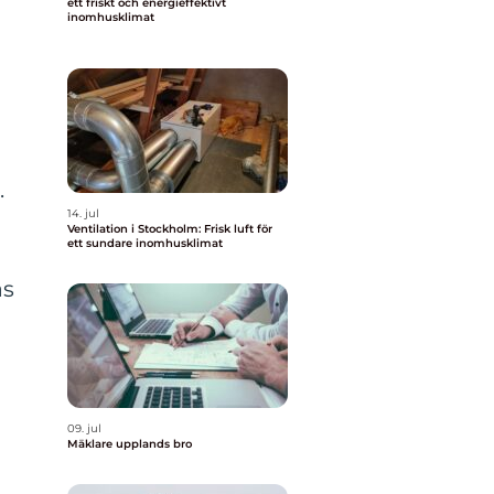
ett friskt och energieffektivt
inomhusklimat
.
14. jul
Ventilation i Stockholm: Frisk luft för
ett sundare inomhusklimat
ås
09. jul
Mäklare upplands bro