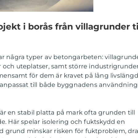
ekt i borås från villagrunder ti
r några typer av betongarbeten: villagrund
och uteplatser, samt större industrigrunde
nsamt för dem är kravet på lång livsläng
r anpassat till både byggnadens användning
 är en stabil platta på mark ofta grunden till
. Här spelar isolering och fuktskydd en
rd grund minskar risken för fuktproblem, dr