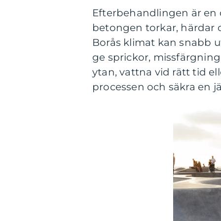
Efterbehandlingen är en d
betongen torkar, härdar och
Borås klimat kan snabb u
ge sprickor, missfärgnin
ytan, vattna vid rätt tid
processen och säkra en j