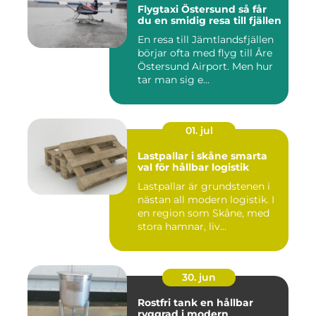
Flygtaxi Östersund så får
du en smidig resa till fjällen
En resa till Jämtlandsfjällen
börjar ofta med flyg till Åre
Östersund Airport. Men hur
tar man sig e...
01. jul
Lastpallar i skåne smarta
val för hållbar logistik
Lastpallar är grundstenen i
nästan all modern logistik. I
en region som Skåne, med
stora hamnar, liv...
30. jun
Rostfri tank en hållbar
ryggrad i modern