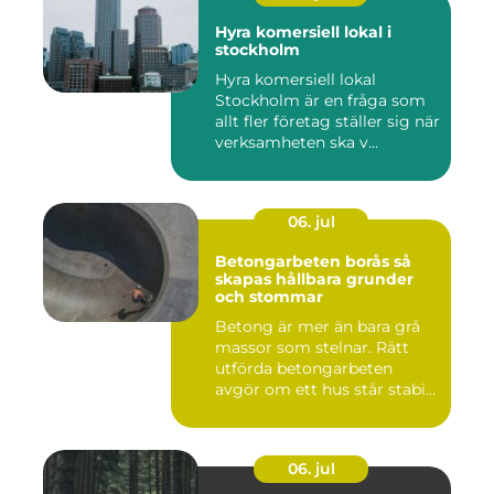
Hyra komersiell lokal i
stockholm
Hyra komersiell lokal
Stockholm är en fråga som
allt fler företag ställer sig när
verksamheten ska v...
06. jul
Betongarbeten borås så
skapas hållbara grunder
och stommar
Betong är mer än bara grå
massor som stelnar. Rätt
utförda betongarbeten
avgör om ett hus står stabi...
06. jul