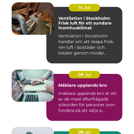
14. jul
Ventilation i Stockholm:
Frisk luft för ett sundare
inomhusklimat
Ventilation i Stockholm
handlar om att skapa frisk,
ren luft i bostäder och
lokaler genom moder...
09. jul
Mäklare upplands bro
mäklare upplands bro är ett
av de mest efterfrågade
sökorden för personer som
fundera på att sälja e...
08. jul