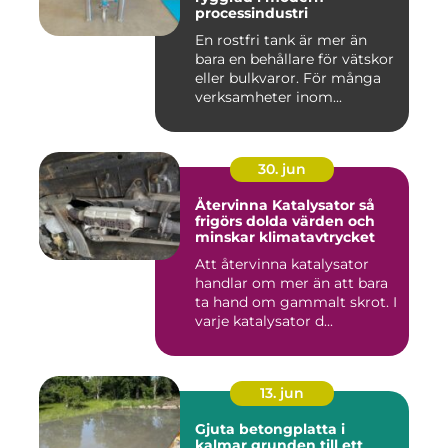
processindustri
En rostfri tank är mer än
bara en behållare för vätskor
eller bulkvaror. För många
verksamheter inom...
30. jun
Återvinna Katalysator så
frigörs dolda värden och
minskar klimatavtrycket
Att återvinna katalysator
handlar om mer än att bara
ta hand om gammalt skrot. I
varje katalysator d...
13. jun
Gjuta betongplatta i
kalmar grunden till ett