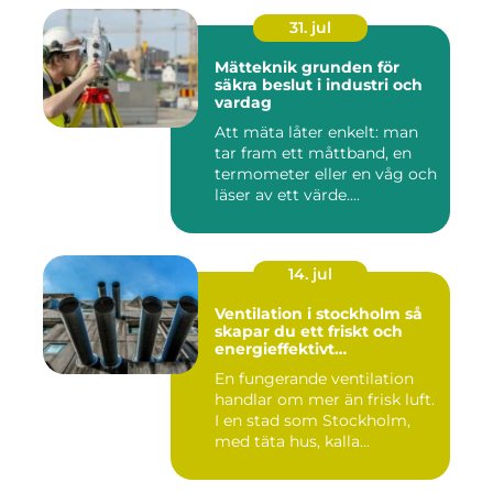
31. jul
Mätteknik grunden för
säkra beslut i industri och
vardag
Att mäta låter enkelt: man
tar fram ett måttband, en
termometer eller en våg och
läser av ett värde....
14. jul
Ventilation i stockholm så
skapar du ett friskt och
energieffektivt
inomhusklimat
En fungerande ventilation
handlar om mer än frisk luft.
I en stad som Stockholm,
med täta hus, kalla...