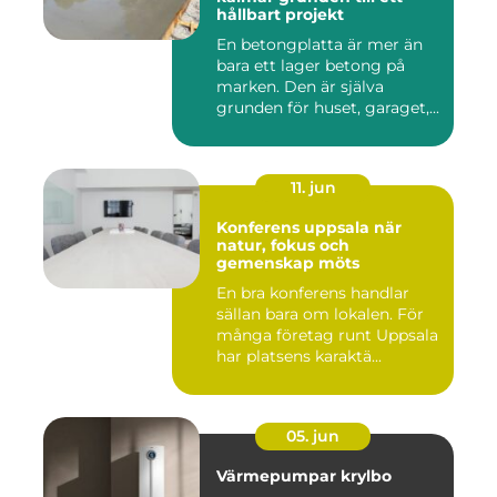
hållbart projekt
En betongplatta är mer än
bara ett lager betong på
marken. Den är själva
grunden för huset, garaget,...
11. jun
Konferens uppsala när
natur, fokus och
gemenskap möts
En bra konferens handlar
sällan bara om lokalen. För
många företag runt Uppsala
har platsens karaktä...
05. jun
Värmepumpar krylbo