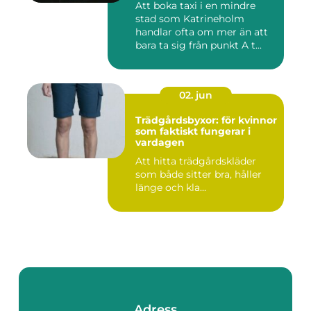
Att boka taxi i en mindre
stad som Katrineholm
handlar ofta om mer än att
bara ta sig från punkt A t...
02. jun
Trädgårdsbyxor: för kvinnor
som faktiskt fungerar i
vardagen
Att hitta trädgårdskläder
som både sitter bra, håller
länge och kla...
Adress