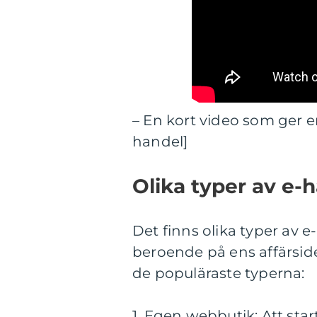
– En kort video som ger e
handel]
Olika typer av e-
Det finns olika typer av 
beroende på ens affärsidé
de populäraste typerna:
1. Egen webbutik: Att star