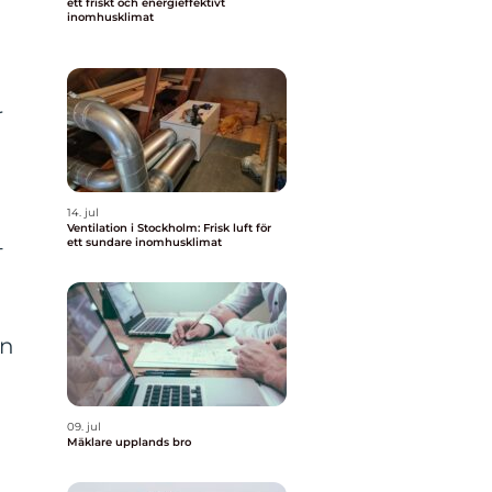
ett friskt och energieffektivt
inomhusklimat
r
r
14. jul
Ventilation i Stockholm: Frisk luft för
-
ett sundare inomhusklimat
en
09. jul
Mäklare upplands bro