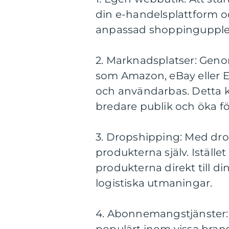
din e-handelsplattform 
anpassad shoppingupplev
2. Marknadsplatser: Geno
som Amazon, eBay eller Et
och användarbas. Detta kan
bredare publik och öka fö
3. Dropshipping: Med dro
produkterna själv. Iställ
produkterna direkt till d
logistiska utmaningar.
4. Abonnemangstjänster:
populärt inom vissa bra