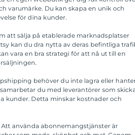
och varumärke. Du kan skapa en unik och
else för dina kunder.
m att sälja på etablerade marknadsplatser
sy kan du dra nytta av deras befintliga trafi
 vara en bra strategi för att nå ut till en
rsäljningen.
pshipping behöver du inte lagra eller hante
et samarbetar du med leverantörer som skick
ina kunder. Detta minskar kostnader och
 Att använda abonnemangstjänster är
nscher som mode, skönhet och mat. Genom