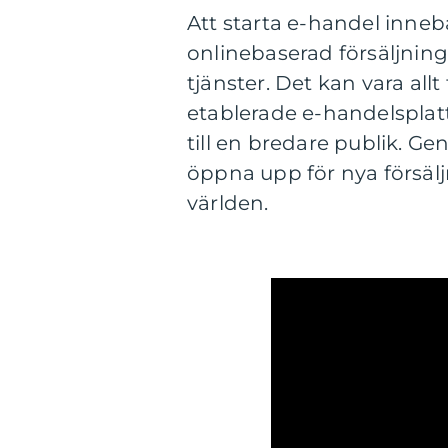
Att starta e-handel inneb
onlinebaserad försäljnings
tjänster. Det kan vara all
etablerade e-handelsplat
till en bredare publik. G
öppna upp för nya försälj
världen.