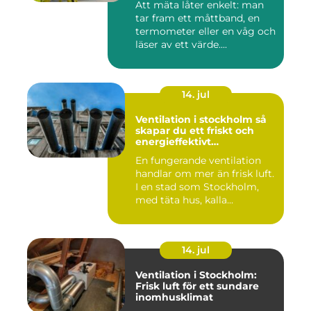
Att mäta låter enkelt: man
tar fram ett måttband, en
termometer eller en våg och
läser av ett värde....
14. jul
Ventilation i stockholm så
skapar du ett friskt och
energieffektivt
inomhusklimat
En fungerande ventilation
handlar om mer än frisk luft.
I en stad som Stockholm,
med täta hus, kalla...
14. jul
Ventilation i Stockholm:
Frisk luft för ett sundare
inomhusklimat