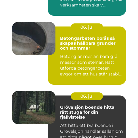
verksamheten ska v...
06. jul
Betongarbeten borås så
skapas hållbara grunder
och stommar
Betong är mer än bara grå
massor som stelnar. Rätt
utförda betongarbeten
avgör om ett hus står stabi...
06. jul
Grövelsjön boende hitta
rätt stuga för din
fjällvistelse
Att hitta ett bra boende i
Grövelsjön handlar sällan om
att hitta något över huvud