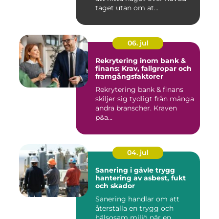
taget utan om at...
06. jul
Rekrytering inom bank &
finans: Krav, fallgropar och
framgångsfaktorer
Rekrytering bank & finans
skiljer sig tydligt från många
andra branscher. Kraven
p&a...
04. jul
Sanering i gävle trygg
hantering av asbest, fukt
och skador
Sanering handlar om att
återställa en trygg och
hälsosam miljö när en