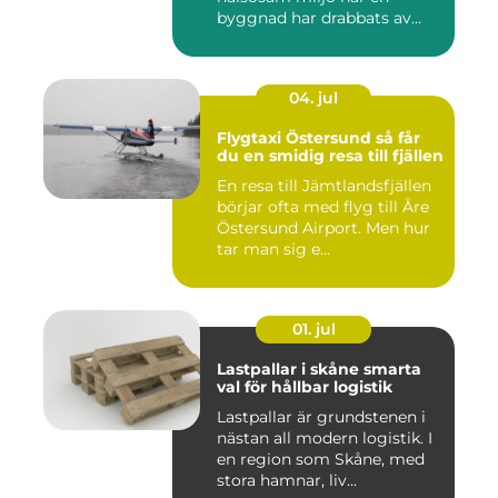
byggnad har drabbats av
skador...
04. jul
Flygtaxi Östersund så får
du en smidig resa till fjällen
En resa till Jämtlandsfjällen
börjar ofta med flyg till Åre
Östersund Airport. Men hur
tar man sig e...
01. jul
Lastpallar i skåne smarta
val för hållbar logistik
Lastpallar är grundstenen i
nästan all modern logistik. I
en region som Skåne, med
stora hamnar, liv...