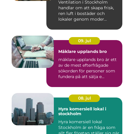
Ventilation i Stockholm
handlar om att skapa frisk,
ren luft i bostäder och
lokaler genom moder...
09. jul
Mäklare upplands bro
mäklare upplands bro är ett
av de mest efterfrågade
sökorden för personer som
fundera på att sälja e...
08. jul
Hyra komersiell lokal i
stockholm
Hyra komersiell lokal
Stockholm är en fråga som
allt fler företag ställer sig när