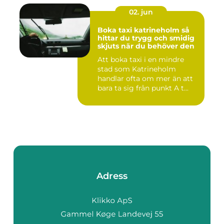
02. jun
Boka taxi katrineholm så
hittar du trygg och smidig
skjuts när du behöver den
Att boka taxi i en mindre
stad som Katrineholm
handlar ofta om mer än att
bara ta sig från punkt A t...
Adress