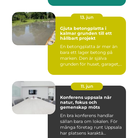
13. jun
Gjuta betongplatta i
kalmar grunden till ett
hållbart projekt
En betongplatta är mer än
bara ett lager betong på
marken. Den är själva
grunden för huset, garaget,...
11. jun
Konferens uppsala när
natur, fokus och
gemenskap möts
En bra konferens handlar
sällan bara om lokalen. För
många företag runt Uppsala
har platsens karaktä...