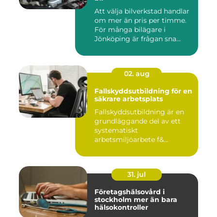
Att välja bilverkstad handlar
om mer än pris per timme.
För många bilägare i
Jönköping är frågan sna...
02. aug
Fallskyddsutbildning för en
säkrare arbetsplats
Fallskyddsutbildning är en
grundläggande del av ett
systematiskt
arbetsmiljöarbete f&...
31. jul
Företagshälsovård i
stockholm mer än bara
hälsokontroller