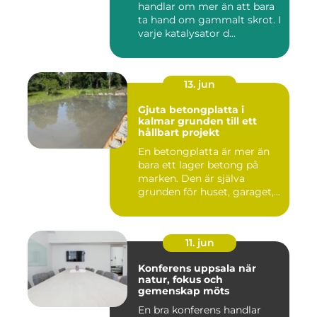
handlar om mer än att bara
ta hand om gammalt skrot. I
varje katalysator d...
13. jun
Gjuta betongplatta i
kalmar grunden till ett
hållbart projekt
En betongplatta är mer än
bara ett lager betong på
marken. Den är själva
grunden för huset, garaget,...
11. jun
Konferens uppsala när
natur, fokus och
gemenskap möts
En bra konferens handlar