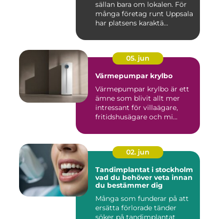
sällan bara om lokalen. För
många företag runt Uppsala
har platsens karaktä...
05. jun
Värmepumpar krylbo
Värmepumpar krylbo är ett
ämne som blivit allt mer
intressant för villaägare,
fritidshusägare och mi...
02. jun
Tandimplantat i stockholm
vad du behöver veta innan
du bestämmer dig
Många som funderar på att
ersätta förlorade tänder
söker på tandimplantat