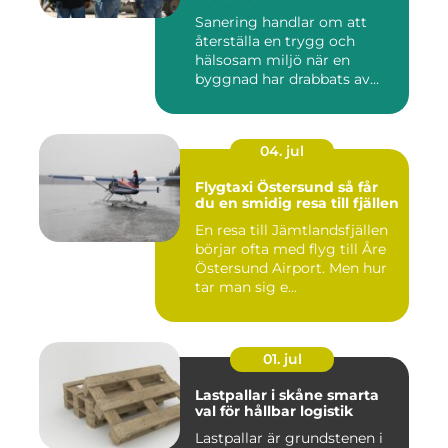
Sanering handlar om att
återställa en trygg och
hälsosam miljö när en
byggnad har drabbats av
skador...
04. jul
Flygtaxi Östersund så får
du en smidig resa till fjällen
En resa till Jämtlandsfjällen
börjar ofta med flyg till Åre
Östersund Airport. Men hur
tar man sig e...
01. jul
Lastpallar i skåne smarta
val för hållbar logistik
Lastpallar är grundstenen i