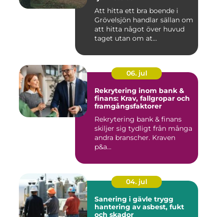
Att hitta ett bra boende i
Grövelsjön handlar sällan om
att hitta något över huvud
taget utan om at...
06. jul
Rekrytering inom bank &
finans: Krav, fallgropar och
framgångsfaktorer
Rekrytering bank & finans
skiljer sig tydligt från många
andra branscher. Kraven
p&a...
04. jul
Sanering i gävle trygg
hantering av asbest, fukt
och skador