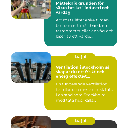
Mätteknik grunden för
säkra beslut i industri och
vardag
Att mäta låter enkelt: man
tar fram ett måttband, en
termometer eller en våg och
läser av ett värde....
14. jul
Ventilation i stockholm så
skapar du ett friskt och
energieffektivt
inomhusklimat
En fungerande ventilation
handlar om mer än frisk luft.
I en stad som Stockholm,
med täta hus, kalla...
14. jul