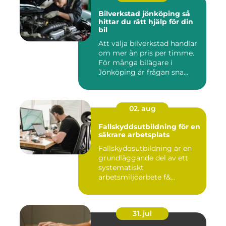
Bilverkstad jönköping så
hittar du rätt hjälp för din
bil
Att välja bilverkstad handlar
om mer än pris per timme.
För många bilägare i
Jönköping är frågan sna...
02. aug
Fallskyddsutbildning för en
säkrare arbetsplats
Fallskyddsutbildning är en
grundläggande del av ett
systematiskt
arbetsmiljöarbete f&...
31. jul