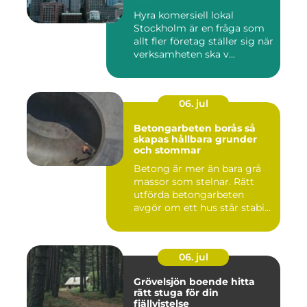
Hyra komersiell lokal
Stockholm är en fråga som
allt fler företag ställer sig när
verksamheten ska v...
06. jul
Betongarbeten borås så
skapas hållbara grunder
och stommar
Betong är mer än bara grå
massor som stelnar. Rätt
utförda betongarbeten
avgör om ett hus står stabi...
06. jul
Grövelsjön boende hitta
rätt stuga för din
fjällvistelse