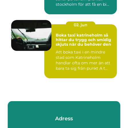
stockholm för att få en bi...
02. jun
Boka taxi katrineholm så
hittar du trygg och smidig
skjuts när du behöver den
Att boka taxi i en mindre
stad som Katrineholm
handlar ofta om mer än att
bara ta sig från punkt A t...
Adress