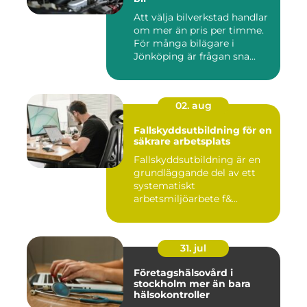
Att välja bilverkstad handlar
om mer än pris per timme.
För många bilägare i
Jönköping är frågan sna...
02. aug
Fallskyddsutbildning för en
säkrare arbetsplats
Fallskyddsutbildning är en
grundläggande del av ett
systematiskt
arbetsmiljöarbete f&...
31. jul
Företagshälsovård i
stockholm mer än bara
hälsokontroller