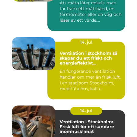
Att mäta låter enkelt: man
tar fram ett måttband, en
termometer eller en våg och
läser av ett värde....
14. jul
Ventilation i stockholm så
skapar du ett friskt och
energieffektivt
inomhusklimat
En fungerande ventilation
handlar om mer än frisk luft.
I en stad som Stockholm,
med täta hus, kalla...
14. jul
Ventilation i Stockholm:
Frisk luft för ett sundare
inomhusklimat