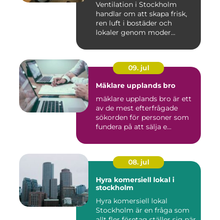
Ventilation i Stockholm
handlar om att skapa frisk,
ren luft i bostäder och
lokaler genom moder...
09. jul
Mäklare upplands bro
mäklare upplands bro är ett
av de mest efterfrågade
sökorden för personer som
fundera på att sälja e...
08. jul
Hyra komersiell lokal i
stockholm
Hyra komersiell lokal
Stockholm är en fråga som
allt fler företag ställer sig när