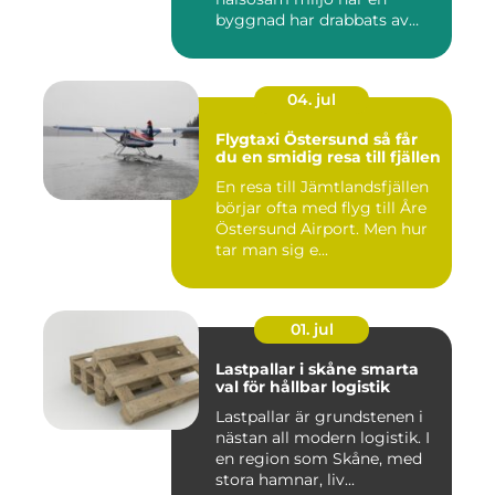
byggnad har drabbats av
skador...
04. jul
Flygtaxi Östersund så får
du en smidig resa till fjällen
En resa till Jämtlandsfjällen
börjar ofta med flyg till Åre
Östersund Airport. Men hur
tar man sig e...
01. jul
Lastpallar i skåne smarta
val för hållbar logistik
Lastpallar är grundstenen i
nästan all modern logistik. I
en region som Skåne, med
stora hamnar, liv...