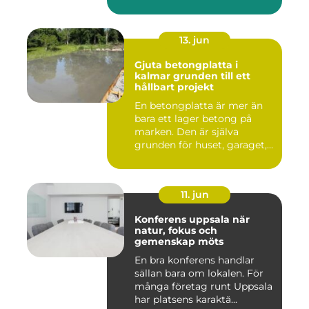
13. jun
Gjuta betongplatta i
kalmar grunden till ett
hållbart projekt
En betongplatta är mer än
bara ett lager betong på
marken. Den är själva
grunden för huset, garaget,...
11. jun
Konferens uppsala när
natur, fokus och
gemenskap möts
En bra konferens handlar
sällan bara om lokalen. För
många företag runt Uppsala
har platsens karaktä...