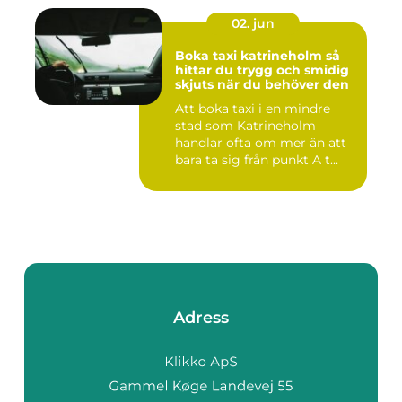
02. jun
Boka taxi katrineholm så
hittar du trygg och smidig
skjuts när du behöver den
Att boka taxi i en mindre
stad som Katrineholm
handlar ofta om mer än att
bara ta sig från punkt A t...
Adress