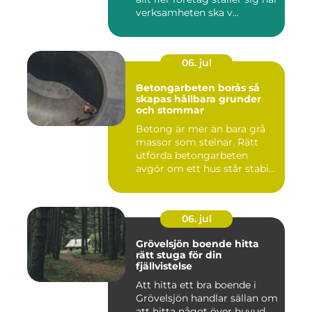
verksamheten ska v...
06. jul
Betongarbeten borås så
skapas hållbara grunder
och stommar
Betong är mer än bara grå
massor som stelnar. Rätt
utförda betongarbeten
avgör om ett hus står stabi...
06. jul
Grövelsjön boende hitta
rätt stuga för din
fjällvistelse
Att hitta ett bra boende i
Grövelsjön handlar sällan om
att hitta något över huvud