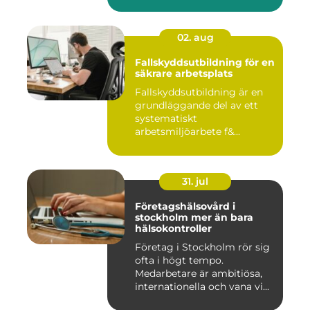
02. aug
Fallskyddsutbildning för en
säkrare arbetsplats
Fallskyddsutbildning är en
grundläggande del av ett
systematiskt
arbetsmiljöarbete f&...
31. jul
Företagshälsovård i
stockholm mer än bara
hälsokontroller
Företag i Stockholm rör sig
ofta i högt tempo.
Medarbetare är ambitiösa,
internationella och vana vi...