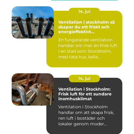
14. jul
Ventilation i stockholm så
skapar du ett friskt och
energieffektivt
inomhusklimat
En fungerande ventilation
handlar om mer än frisk luft.
I en stad som Stockholm,
med täta hus, kalla...
14. jul
Ventilation i Stockholm:
Frisk luft för ett sundare
inomhusklimat
Ventilation i Stockholm
handlar om att skapa frisk,
ren luft i bostäder och
lokaler genom moder...