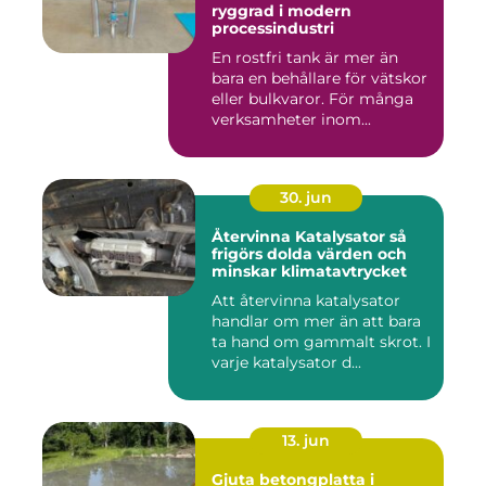
ryggrad i modern
processindustri
En rostfri tank är mer än
bara en behållare för vätskor
eller bulkvaror. För många
verksamheter inom...
30. jun
Återvinna Katalysator så
frigörs dolda värden och
minskar klimatavtrycket
Att återvinna katalysator
handlar om mer än att bara
ta hand om gammalt skrot. I
varje katalysator d...
13. jun
Gjuta betongplatta i