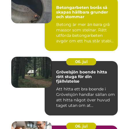
Betongarbeten borås så
skapas hållbara grunder
och stommar
Betong är mer än bara grå
massor som stelnar. Rätt
utförda betongarbeten
avgör om ett hus står stabi...
06. jul
Grövelsjön boende hitta
rätt stuga för din
fjällvistelse
Att hitta ett bra boende i
Grövelsjön handlar sällan om
att hitta något över huvud
taget utan om at...
06. jul