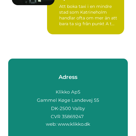
Att boka taxi i en mindre
stad som Katrineholm
handlar ofta om mer än att
bara ta sig från punkt A t...
Adress
web:
www.klikko.dk