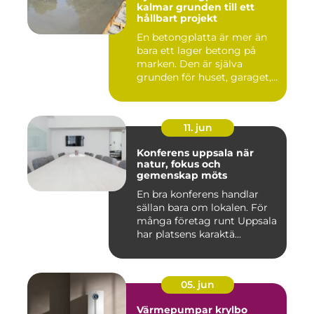
kalmar grunden till ett
hållbart projekt
En betongplatta är mer än
bara ett lager betong på
marken. Den är själva
grunden för huset, garaget,...
11. jun
Konferens uppsala när
natur, fokus och
gemenskap möts
En bra konferens handlar
sällan bara om lokalen. För
många företag runt Uppsala
har platsens karaktä...
05. jun
Värmepumpar krylbo