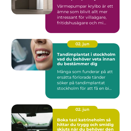
Värmepumpar krylbo är ett
ämne som blivit allt mer
intressant för villaägare,
fritidshusägare och mi...
02. jun
Tandimplantat i stockholm
vad du behöver veta innan
du bestämmer dig
Många som funderar på att
ersätta förlorade tänder
söker på tandimplantat
stockholm för att få en bi...
02. jun
Boka taxi katrineholm så
hittar du trygg och smidig
skjuts när du behöver den