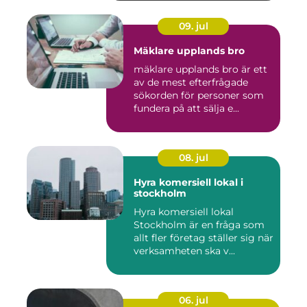
09. jul
Mäklare upplands bro
mäklare upplands bro är ett
av de mest efterfrågade
sökorden för personer som
fundera på att sälja e...
08. jul
Hyra komersiell lokal i
stockholm
Hyra komersiell lokal
Stockholm är en fråga som
allt fler företag ställer sig när
verksamheten ska v...
06. jul