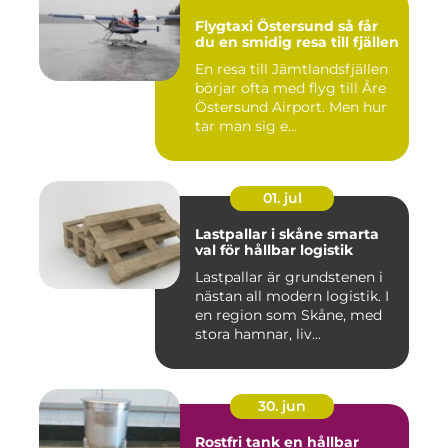
Flygtaxi Östersund så får
du en smidig resa till fjällen
En resa till Jämtlandsfjällen
börjar ofta med flyg till Åre
Östersund Airport. Men hur
tar man sig e...
01. jul
Lastpallar i skåne smarta
val för hållbar logistik
Lastpallar är grundstenen i
nästan all modern logistik. I
en region som Skåne, med
stora hamnar, liv...
30. jun
Rostfri tank en hållbar