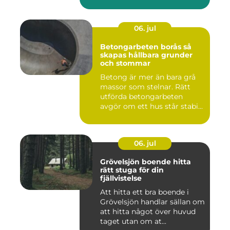
06. jul
Betongarbeten borås så
skapas hållbara grunder
och stommar
Betong är mer än bara grå
massor som stelnar. Rätt
utförda betongarbeten
avgör om ett hus står stabi...
06. jul
Grövelsjön boende hitta
rätt stuga för din
fjällvistelse
Att hitta ett bra boende i
Grövelsjön handlar sällan om
att hitta något över huvud
taget utan om at...