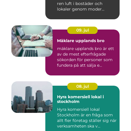
ren luft i bostäder och
lokaler genom moder...
09. jul
Mäklare upplands bro
mäklare upplands bro är ett
av de mest efterfrågade
sökorden för personer som
fundera på att sälja e...
08. jul
Hyra komersiell lokal i
stockholm
Hyra komersiell lokal
Stockholm är en fråga som
allt fler företag ställer sig när
verksamheten ska v...