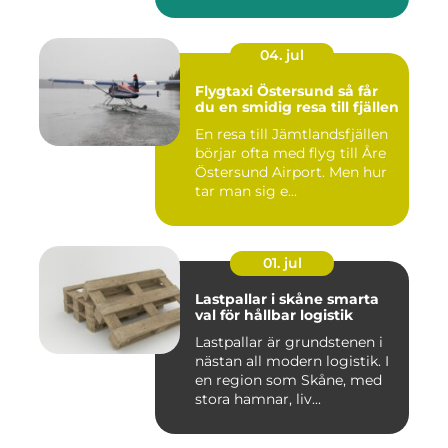
skador...
04. jul
Flygtaxi Östersund så får
du en smidig resa till fjällen
En resa till Jämtlandsfjällen
börjar ofta med flyg till Åre
Östersund Airport. Men hur
tar man sig e...
01. jul
Lastpallar i skåne smarta
val för hållbar logistik
Lastpallar är grundstenen i
nästan all modern logistik. I
en region som Skåne, med
stora hamnar, liv...