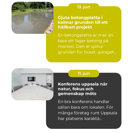
13. jun
Gjuta betongplatta i
kalmar grunden till ett
hållbart projekt
En betongplatta är mer än
bara ett lager betong på
marken. Den är själva
grunden för huset, garaget,...
11. jun
Konferens uppsala när
natur, fokus och
gemenskap möts
En bra konferens handlar
sällan bara om lokalen. För
många företag runt Uppsala
har platsens karaktä...