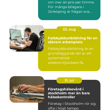
om mer än pris per timme.
För många bilägare i
Jönköping är frågan sna...
02. aug
Fallskyddsutbildning för en
säkrare arbetsplats
Fallskyddsutbildning är en
grundläggande del av ett
systematiskt
arbetsmiljöarbete f&...
31. jul
Företagshälsovård i
stockholm mer än bara
hälsokontroller
Företag i Stockholm rör sig
ofta i högt tempo.