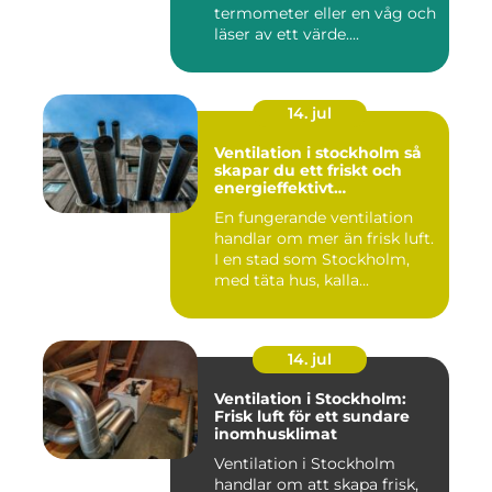
termometer eller en våg och
läser av ett värde....
14. jul
Ventilation i stockholm så
skapar du ett friskt och
energieffektivt
inomhusklimat
En fungerande ventilation
handlar om mer än frisk luft.
I en stad som Stockholm,
med täta hus, kalla...
14. jul
Ventilation i Stockholm:
Frisk luft för ett sundare
inomhusklimat
Ventilation i Stockholm
handlar om att skapa frisk,