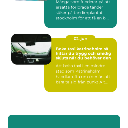
Många som funderar på att
ersätta förlorade tänder
söker på tandimplantat
stockholm för att få en bi...
02. jun
Boka taxi katrineholm så
hittar du trygg och smidig
skjuts när du behöver den
Att boka taxi i en mindre
stad som Katrineholm
handlar ofta om mer än att
bara ta sig från punkt A t...