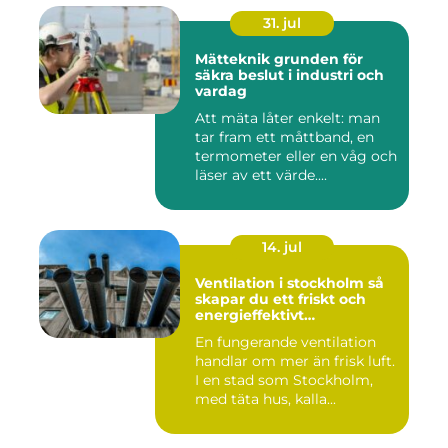
31. jul
Mätteknik grunden för
säkra beslut i industri och
vardag
Att mäta låter enkelt: man
tar fram ett måttband, en
termometer eller en våg och
läser av ett värde....
14. jul
Ventilation i stockholm så
skapar du ett friskt och
energieffektivt
inomhusklimat
En fungerande ventilation
handlar om mer än frisk luft.
I en stad som Stockholm,
med täta hus, kalla...