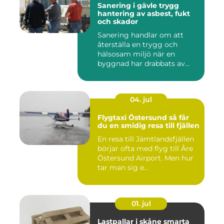
Sanering i gävle trygg
hantering av asbest, fukt
och skador
Sanering handlar om att
återställa en trygg och
hälsosam miljö när en
byggnad har drabbats av
skador...
04. jul
Flygtaxi Östersund så får
du en smidig resa till fjällen
En resa till Jämtlandsfjällen
börjar ofta med flyg till Åre
Östersund Airport. Men hur
tar man sig e...
01. jul
Lastpallar i skåne smarta