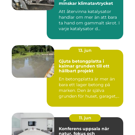
minskar klimatavtrycket
Att återvinna katalysator
handlar om mer än att bara
ta hand om gammalt skrot. I
varje katalysator d...
13. jun
Gjuta betongplatta i
kalmar grunden till ett
hållbart projekt
En betongplatta är mer än
bara ett lager betong på
marken. Den är själva
grunden för huset, garaget,...
11. jun
Konferens uppsala när
natur, fokus och