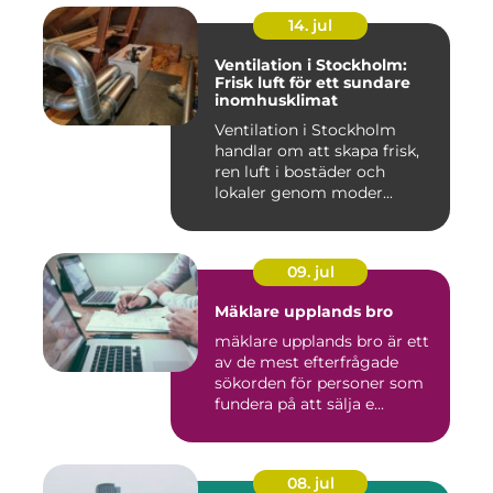
14. jul
Ventilation i Stockholm:
Frisk luft för ett sundare
inomhusklimat
Ventilation i Stockholm
handlar om att skapa frisk,
ren luft i bostäder och
lokaler genom moder...
09. jul
Mäklare upplands bro
mäklare upplands bro är ett
av de mest efterfrågade
sökorden för personer som
fundera på att sälja e...
08. jul