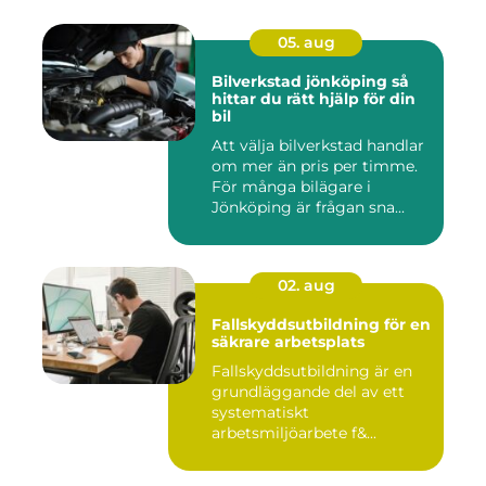
05. aug
Bilverkstad jönköping så
hittar du rätt hjälp för din
bil
Att välja bilverkstad handlar
om mer än pris per timme.
För många bilägare i
Jönköping är frågan sna...
02. aug
Fallskyddsutbildning för en
säkrare arbetsplats
Fallskyddsutbildning är en
grundläggande del av ett
systematiskt
arbetsmiljöarbete f&...