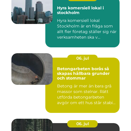
Hyra komersiell lokal i
stockholm
Hyra komersiell lokal
Stockholm är en fråga som
allt fler företag ställer sig när
verksamheten ska v...
06. jul
Betongarbeten borås så
skapas hållbara grunder
och stommar
Betong är mer än bara grå
massor som stelnar. Rätt
utförda betongarbeten
avgör om ett hus står stabi...
06. jul