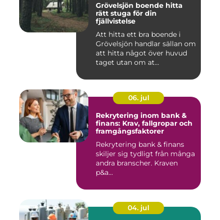
Grövelsjön boende hitta
rätt stuga för din
fjällvistelse
Att hitta ett bra boende i
Grövelsjön handlar sällan om
att hitta något över huvud
taget utan om at...
06. jul
Rekrytering inom bank &
finans: Krav, fallgropar och
framgångsfaktorer
Rekrytering bank & finans
skiljer sig tydligt från många
andra branscher. Kraven
p&a...
04. jul