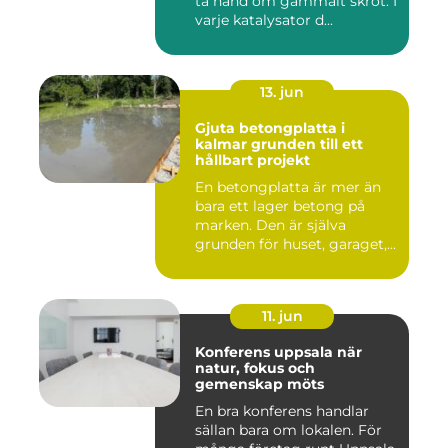
ta hand om gammalt skrot. I
varje katalysator d...
13. jun
Gjuta betongplatta i
kalmar grunden till ett
hållbart projekt
En betongplatta är mer än
bara ett lager betong på
marken. Den är själva
grunden för huset, garaget,...
11. jun
Konferens uppsala när
natur, fokus och
gemenskap möts
En bra konferens handlar
sällan bara om lokalen. För