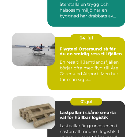
återställa en trygg och
hälsosam miljö när en
byggnad har drabbats av
skador...
04. jul
Flygtaxi Östersund så får
du en smidig resa till fjällen
En resa till Jämtlandsfjällen
börjar ofta med flyg till Åre
Östersund Airport. Men hur
tar man sig e...
01. jul
Lastpallar i skåne smarta
val för hållbar logistik
Lastpallar är grundstenen i
nästan all modern logistik. I