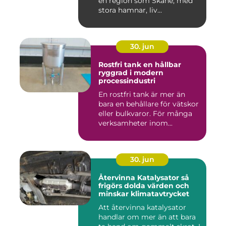
en region som Skåne, med
stora hamnar, liv...
30. jun
Rostfri tank en hållbar
ryggrad i modern
processindustri
En rostfri tank är mer än
bara en behållare för vätskor
eller bulkvaror. För många
verksamheter inom...
30. jun
Återvinna Katalysator så
frigörs dolda värden och
minskar klimatavtrycket
Att återvinna katalysator
handlar om mer än att bara