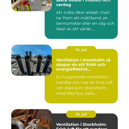
vardag
Att mäta låter enkelt: man
tar fram ett måttband, en
termometer eller en våg och
läser av ett värde....
14. jul
Ventilation i stockholm så
skapar du ett friskt och
energieffektivt
inomhusklimat
En fungerande ventilation
handlar om mer än frisk luft.
I en stad som Stockholm,
med täta hus, kalla...
14. jul
Ventilation i Stockholm:
Frisk luft för ett sundare