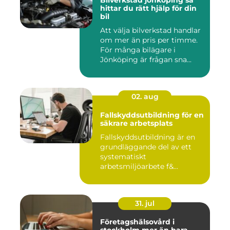
hittar du rätt hjälp för din
bil
Att välja bilverkstad handlar
om mer än pris per timme.
För många bilägare i
Jönköping är frågan sna...
02. aug
Fallskyddsutbildning för en
säkrare arbetsplats
Fallskyddsutbildning är en
grundläggande del av ett
systematiskt
arbetsmiljöarbete f&...
31. jul
Företagshälsovård i
stockholm mer än bara