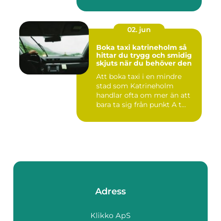
02. jun
Boka taxi katrineholm så
hittar du trygg och smidig
skjuts när du behöver den
Att boka taxi i en mindre
stad som Katrineholm
handlar ofta om mer än att
bara ta sig från punkt A t...
Adress