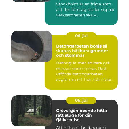
Stockholm är en fråga som
allt fler företag ställer sig när
verksamheten ska v...
06. jul
Betongarbeten borås så
skapas hållbara grunder
och stommar
Betong är mer än bara grå
massor som stelnar. Rätt
utförda betongarbeten
avgör om ett hus står stabi...
06. jul
Grövelsjön boende hitta
rätt stuga för din
fjällvistelse
Att hitta ett bra boende i