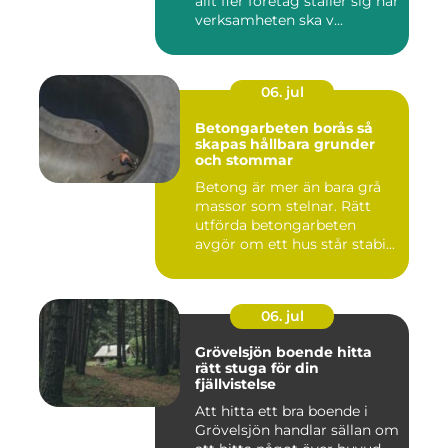
allt fler företag ställer sig när
verksamheten ska v...
06. jul
Betongarbeten borås så
skapas hållbara grunder
och stommar
Betong är mer än bara grå
massor som stelnar. Rätt
utförda betongarbeten
avgör om ett hus står stabi...
06. jul
Grövelsjön boende hitta
rätt stuga för din
fjällvistelse
Att hitta ett bra boende i
Grövelsjön handlar sällan om