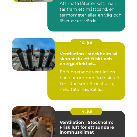
Att mäta låter enkelt: man
tar fram ett måttband, en
termometer eller en våg och
läser av ett värde....
14. jul
Ventilation i stockholm så
skapar du ett friskt och
energieffektivt
inomhusklimat
En fungerande ventilation
handlar om mer än frisk luft.
I en stad som Stockholm,
med täta hus, kalla...
14. jul
Ventilation i Stockholm:
Frisk luft för ett sundare
inomhusklimat