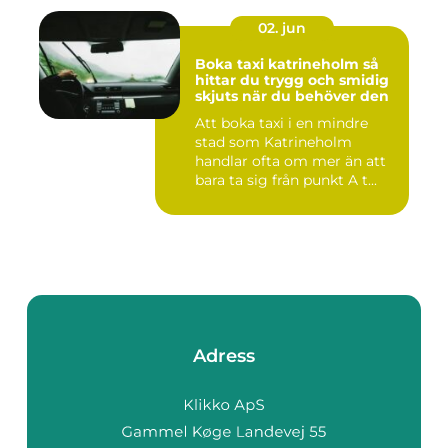
02. jun
Boka taxi katrineholm så
hittar du trygg och smidig
skjuts när du behöver den
Att boka taxi i en mindre
stad som Katrineholm
handlar ofta om mer än att
bara ta sig från punkt A t...
Adress