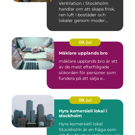
Ventilation i Stockholm
handlar om att skapa frisk,
ren luft i bostäder och
lokaler genom moder...
09. jul
Mäklare upplands bro
mäklare upplands bro är ett
av de mest efterfrågade
sökorden för personer som
fundera på att sälja e...
08. jul
Hyra komersiell lokal i
stockholm
Hyra komersiell lokal
Stockholm är en fråga som