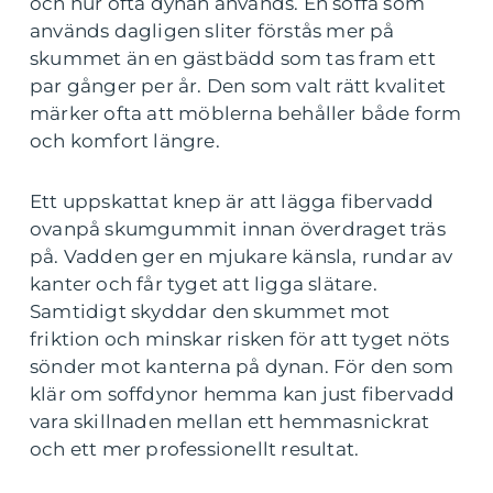
och hur ofta dynan används. En soffa som
används dagligen sliter förstås mer på
skummet än en gästbädd som tas fram ett
par gånger per år. Den som valt rätt kvalitet
märker ofta att möblerna behåller både form
och komfort längre.
Ett uppskattat knep är att lägga fibervadd
ovanpå skumgummit innan överdraget träs
på. Vadden ger en mjukare känsla, rundar av
kanter och får tyget att ligga slätare.
Samtidigt skyddar den skummet mot
friktion och minskar risken för att tyget nöts
sönder mot kanterna på dynan. För den som
klär om soffdynor hemma kan just fibervadd
vara skillnaden mellan ett hemmasnickrat
och ett mer professionellt resultat.