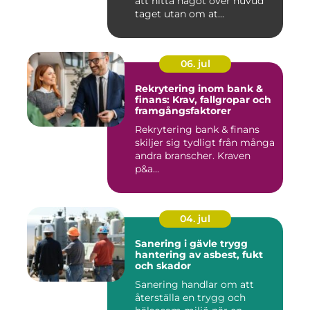
att hitta något över huvud
taget utan om at...
06. jul
Rekrytering inom bank &
finans: Krav, fallgropar och
framgångsfaktorer
Rekrytering bank & finans
skiljer sig tydligt från många
andra branscher. Kraven
p&a...
04. jul
Sanering i gävle trygg
hantering av asbest, fukt
och skador
Sanering handlar om att
återställa en trygg och