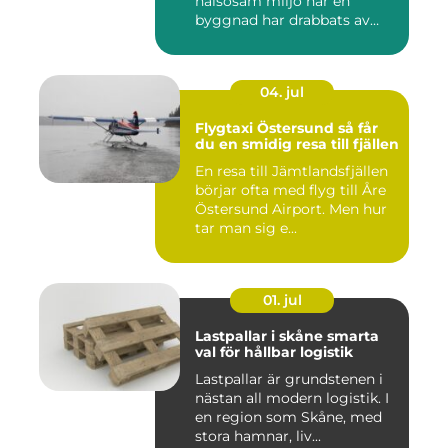
hälsosam miljö när en
byggnad har drabbats av
skador...
04. jul
Flygtaxi Östersund så får
du en smidig resa till fjällen
En resa till Jämtlandsfjällen
börjar ofta med flyg till Åre
Östersund Airport. Men hur
tar man sig e...
01. jul
Lastpallar i skåne smarta
val för hållbar logistik
Lastpallar är grundstenen i
nästan all modern logistik. I
en region som Skåne, med
stora hamnar, liv...