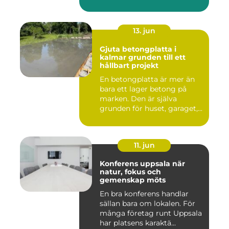
13. jun
Gjuta betongplatta i
kalmar grunden till ett
hållbart projekt
En betongplatta är mer än
bara ett lager betong på
marken. Den är själva
grunden för huset, garaget,...
11. jun
Konferens uppsala när
natur, fokus och
gemenskap möts
En bra konferens handlar
sällan bara om lokalen. För
många företag runt Uppsala
har platsens karaktä...