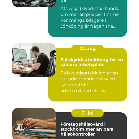
Att välja bilverkstad handlar
om mer än pris per timme.
För många bilägare i
Jönköping är frågan sna...
02. aug
Fallskyddsutbildning för en
säkrare arbetsplats
Fallskyddsutbildning är en
grundläggande del av ett
systematiskt
arbetsmiljöarbete f&...
31. jul
Företagshälsovård i
stockholm mer än bara
hälsokontroller