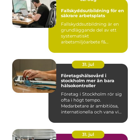
Fallskyddsutbildning för en
säkrare arbetsplats
Fallskyddsutbildning är en
grundläggande del av ett
systematiskt
arbetsmiljöarbete f&...
31. jul
Företagshälsovård i
stockholm mer än bara
hälsokontroller
Företag i Stockholm rör sig
ofta i högt tempo.
Medarbetare är ambitiösa,
internationella och vana vi...
31. jul