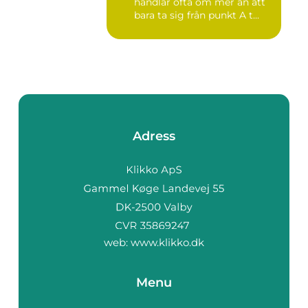
handlar ofta om mer än att
bara ta sig från punkt A t...
Adress
web:
www.klikko.dk
Menu