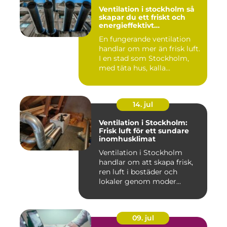
Ventilation i stockholm så
skapar du ett friskt och
energieffektivt
inomhusklimat
En fungerande ventilation
handlar om mer än frisk luft.
I en stad som Stockholm,
med täta hus, kalla...
14. jul
Ventilation i Stockholm:
Frisk luft för ett sundare
inomhusklimat
Ventilation i Stockholm
handlar om att skapa frisk,
ren luft i bostäder och
lokaler genom moder...
09. jul