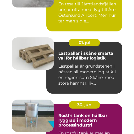
En resa till Jämtlandsfjällen
börjar ofta med flyg till Åre
Östersund Airport. Men hur
tar man sig e...
01. jul
Lastpallar i skåne smarta
val för hållbar logistik
Lastpallar är grundstenen i
nästan all modern logistik. I
en region som Skåne, med
stora hamnar, liv...
30. jun
Rostfri tank en hållbar
ryggrad i modern
processindustri
En rostfri tank är mer än