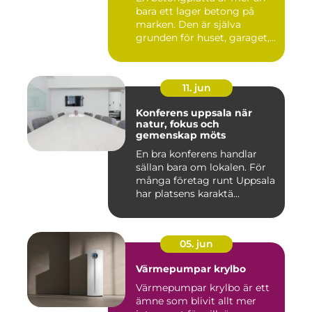
bara ett lager betong på
marken. Den är själva
grunden för huset, garaget,...
11. jun
Konferens uppsala när
natur, fokus och
gemenskap möts
En bra konferens handlar
sällan bara om lokalen. För
många företag runt Uppsala
har platsens karaktä...
05. jun
Värmepumpar krylbo
Värmepumpar krylbo är ett
ämne som blivit allt mer