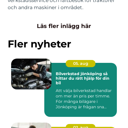
verkstadsservice och fältbesök för traktorer
och andra maskiner i området.
Läs fler inlägg här
Fler nyheter
05. aug
Bilverkstad jönköping så
hittar du rätt hjälp för din
bil
Att välja bilverkstad handlar
om mer än pris per timme.
För många bilägare i
Jönköping är frågan sna...
02. aug