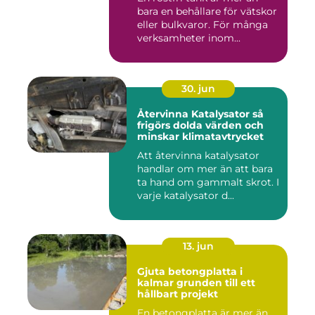
bara en behållare för vätskor
eller bulkvaror. För många
verksamheter inom...
30. jun
Återvinna Katalysator så
frigörs dolda värden och
minskar klimatavtrycket
Att återvinna katalysator
handlar om mer än att bara
ta hand om gammalt skrot. I
varje katalysator d...
13. jun
Gjuta betongplatta i
kalmar grunden till ett
hållbart projekt
En betongplatta är mer än