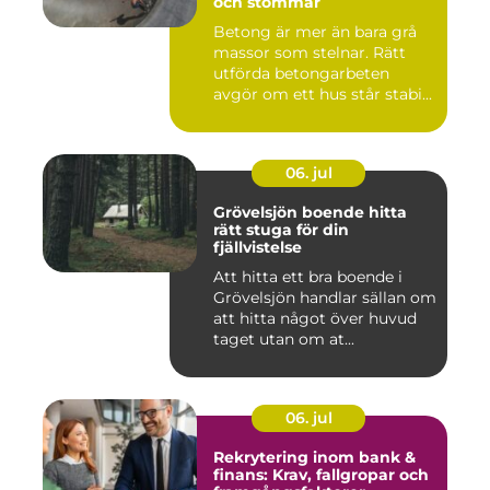
och stommar
Betong är mer än bara grå
massor som stelnar. Rätt
utförda betongarbeten
avgör om ett hus står stabi...
06. jul
Grövelsjön boende hitta
rätt stuga för din
fjällvistelse
Att hitta ett bra boende i
Grövelsjön handlar sällan om
att hitta något över huvud
taget utan om at...
06. jul
Rekrytering inom bank &
finans: Krav, fallgropar och