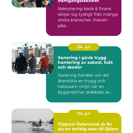
framgångsfaktorer
Rekrytering bank & finans
skiljer sig tydligt från många
andra branscher. Kraven
p&a...
04. jul
Sanering i gävle trygg
hantering av asbest, fukt
och skador
Sanering handlar om att
återställa en trygg och
hälsosam miljö när en
byggnad har drabbats av
skador...
04. jul
Flygtaxi Östersund så får
du en smidig resa till fjällen