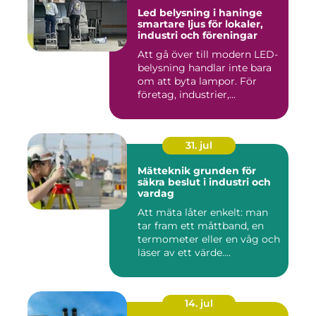
Led belysning i haninge
smartare ljus för lokaler,
industri och föreningar
Att gå över till modern LED-
belysning handlar inte bara
om att byta lampor. För
företag, industrier,...
31. jul
Mätteknik grunden för
säkra beslut i industri och
vardag
Att mäta låter enkelt: man
tar fram ett måttband, en
termometer eller en våg och
läser av ett värde....
14. jul