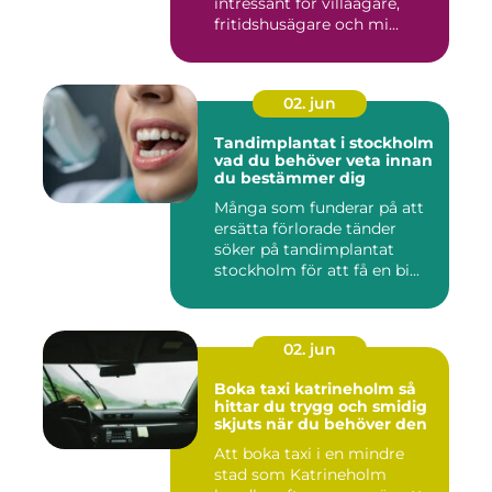
intressant för villaägare,
fritidshusägare och mi...
02. jun
Tandimplantat i stockholm
vad du behöver veta innan
du bestämmer dig
Många som funderar på att
ersätta förlorade tänder
söker på tandimplantat
stockholm för att få en bi...
02. jun
Boka taxi katrineholm så
hittar du trygg och smidig
skjuts när du behöver den
Att boka taxi i en mindre
stad som Katrineholm