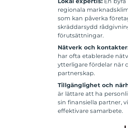
Lokal expertis:
En byrå
regionala marknadsklima
som kan påverka företag
skräddarsydd rådgivning
förutsättningar.
Nätverk och kontakter
har ofta etablerade nätv
ytterligare fördelar när d
partnerskap.
Tillgänglighet och när
är lättare att ha perso
sin finansiella partner, v
effektivare samarbete.