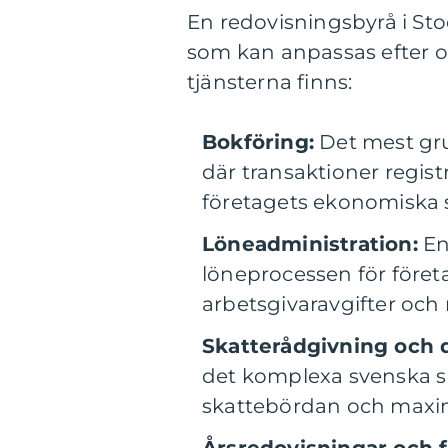
En redovisningsbyrå i St
som kan anpassas efter ol
tjänsterna finns:
Bokföring:
Det mest gru
där transaktioner registr
företagets ekonomiska s
Löneadministration:
En
löneprocessen för företa
arbetsgivaravgifter och 
Skatterådgivning och d
det komplexa svenska s
skattebördan och maxim