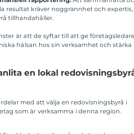
inansiell rapportering:
Att sammanfatta o
lla resultat kräver noggrannhet och expertis,
rå tillhandahåller.
er är att de syftar till att ge företagsledar
omiska hälsan hos sin verksamhet och stärka
anlita en lokal redovisningsbyr
fördelar med att välja en redovisningsbyrå i
öretag som är verksamma i denna region.