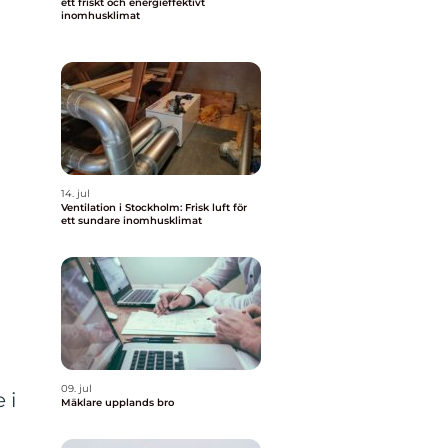
ett friskt och energieffektivt
inomhusklimat
14. jul
Ventilation i Stockholm: Frisk luft för
ett sundare inomhusklimat
09. jul
 i
Mäklare upplands bro