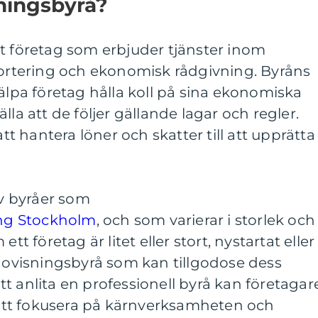
ningsbyrå?
t företag som erbjuder tjänster inom
portering och ekonomisk rådgivning. Byråns
jälpa företag hålla koll på sina ekonomiska
lla att de följer gällande lagar och regler.
att hantera löner och skatter till att upprätta
av byråer som
ing Stockholm
, och som varierar i storlek och
tt företag är litet eller stort, nystartat eller
edovisningsbyrå som kan tillgodose dess
t anlita en professionell byrå kan företagare
l att fokusera på kärnverksamheten och