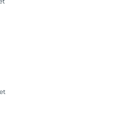
et
et