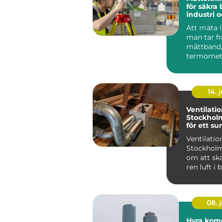
för säkra 
industri 
Att mäta l
man tar f
måttband,
termomete
våg och lä
värde....
14. j
Ventilatio
Stockholm:
för ett s
inomhusk
Ventilation
Stockholm
om att ska
ren luft i
lokaler g
moder...
08. j
Hyra kome