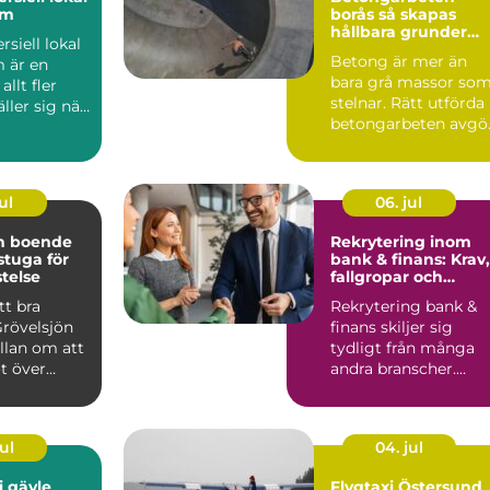
lm
borås så skapas
hållbara grunder
siell lokal
och stommar
Betong är mer än
 är en
bara grå massor so
llt fler
stelnar. Rätt utförda
äller sig när
betongarbeten avgö
en ska v...
om ett hus står stabi.
ul
06. jul
ön boende
Rekrytering inom
 stuga för
bank & finans: Krav,
stelse
fallgropar och
framgångsfaktorer
tt bra
Rekrytering bank &
Grövelsjön
finans skiljer sig
llan om att
tydligt från många
t över
andra branscher.
n om
Kraven p&a...
ul
04. jul
i gävle
Flygtaxi Östersund