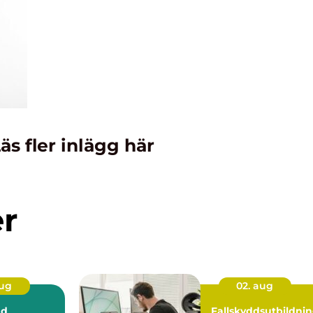
äs fler inlägg här
er
aug
02. aug
ad
Fallskyddsutbildni