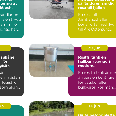
tering av
så får du en smidig
ukt och
resa till fjällen
handlar om
En resa till
älla en trygg
Jämtlandsfjällen
sam miljö
börjar ofta med flyg
ggnad har
till Åre Östersund
v skador...
Airport. Men hur tar
man sig e...
ul
30. jun
 i skåne
Rostfri tank en
l för
hållbar ryggrad i
gistik
modern
processindustri
 är
En rostfri tank är me
en i nästan
än bara en behållare
logistik. I
för vätskor eller
 som Skåne,
bulkvaror. För mång
 hamnar,
verksamheter inom..
jun
13. jun
a
Gjuta betongplatta 