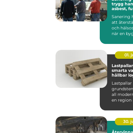
trygg han
asbest, f
skador
Sanering 
att återst
och hälso
när en by
drabbats a
01. j
Lastpallar
smarta va
hållbar lo
Lastpallar
grundsten
all modern 
en region
med stora
liv...
30. 
Återvinn