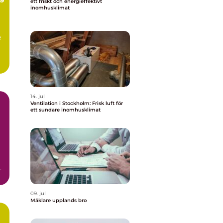
ett friskt och energieffektivt
inomhusklimat
e
.
14. jul
Ventilation i Stockholm: Frisk luft för
ett sundare inomhusklimat
a
09. jul
Mäklare upplands bro