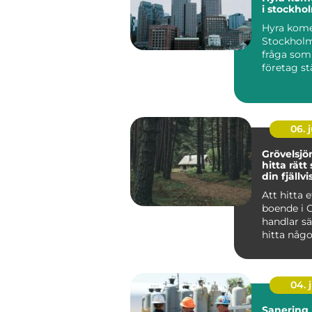
i stockho
Hyra komer
Stockholm
fråga som a
företag st
verksamhet
06. j
Grövelsj
hitta rätt
din fjällvi
Att hitta e
boende i 
handlar sä
hitta någo
huvud taget uta
at...
04. j
Sanering 