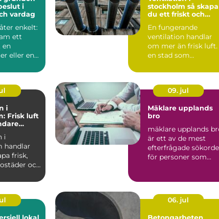
beslut i
stockholm så skapar
och vardag
du ett friskt och
energieffektivt
åter enkelt:
En fungerande
inomhusklimat
ram ett
ventilation handlar
 en
om mer än frisk luft. 
r eller en
en stad som
ser av ett
Stockholm, med tät
hus, kalla...
ul
09. jul
n i
Mäklare upplands
 Frisk luft
bro
undare
mäklare upplands br
limat
 i
är ett av de mest
 handlar
efterfrågade sökord
pa frisk,
för personer som
 bostäder och
fundera på att sälja e.
enom
ul
06. jul
rsiell lokal
Betongarbeten