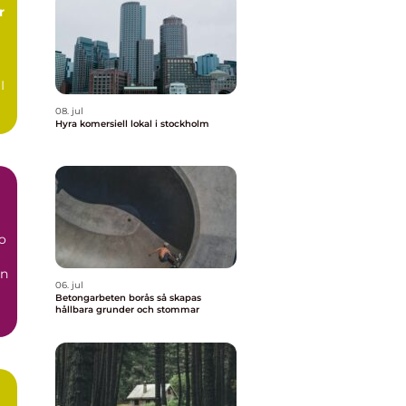
I
08. jul
a
Hyra komersiell lokal i stockholm
o
en
06. jul
Betongarbeten borås så skapas
..
hållbara grunder och stommar