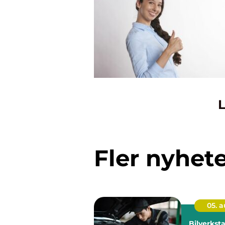
L
Fler nyhet
05. 
Bilverkst