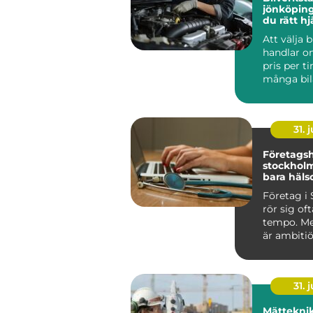
jönköping så hitt
du rätt hj
bil
Att välja 
handlar o
pris per t
många bil
Jönköping
sna...
31. j
Företagsh
stockholm mer 
bara häls
Företag i
rör sig oft
tempo. Me
är ambitiö
internatio
vana vi...
31. j
Mätteknik grund