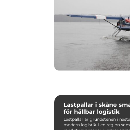
Lastpallar i skåne smarta val
för hållbar logistik
Lastpallar är grundstenen i nästa
modern logistik. I en region som