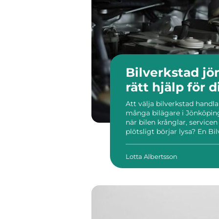
Bilverkstad jönköping
rätt hjälp för d
Att välja bilverkstad hand
många bilägare i Jönköping 
när bilen krånglar, service
plötsligt börjar lysa? En B
strukturerat, följer lagar 
samtidigt förklarar arbetet p
Lotta Albertsson