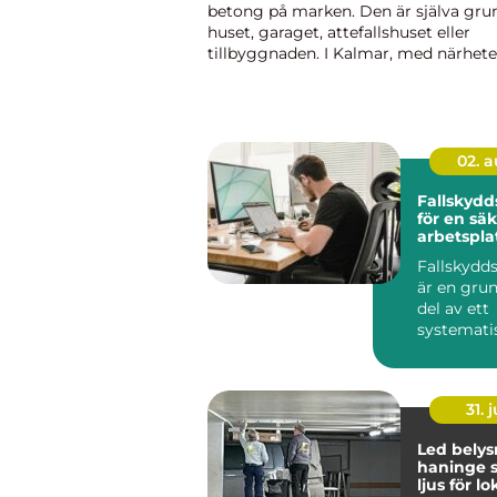
betong på marken. Den är själva gru
huset, garaget, attefallshuset eller
tillbyggnaden. I Kalmar, med närheten
kusten och ett klimat som pendlar m
höstar, blåsiga vintrar och varma somr
02. 
Fallskydd
för en sä
arbetspla
Fallskydd
är en gru
del av ett
systemati
arbetsmilj
31. j
Led belys
haninge smartare
ljus för lo