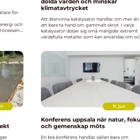
dolda värden och minskar
klimatavtrycket
llare för
Att återvinna katalysator handlar om mer än
energi och
att bara ta hand om gammalt skrot. I varje
processen.
katalysator döljer sig små mängder extremt
itet,
värdefulla metaller som kan användas om oc
om igen. När katalysatorer samlas in och
behandlas på rätt sätt minskar beho...
un
11. jun
Konferens uppsala när natur, fokus
jekt
och gemenskap möts
ager
En bra konferens handlar sällan bara om