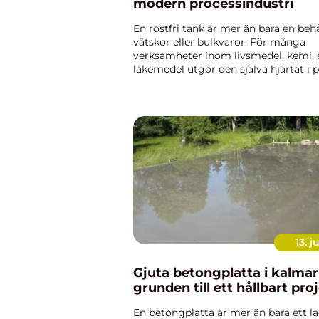
modern processindustri
En rostfri tank är mer än bara en behå
vätskor eller bulkvaror. För många
verksamheter inom livsmedel, kemi, 
läkemedel utgör den själva hjärtat i 
Rätt val av tank påverkar produktkval
driftsäkerhet, energiförbrukni...
13. j
Gjuta betongplatta i kalmar
grunden till ett hållbart pro
En betongplatta är mer än bara ett l