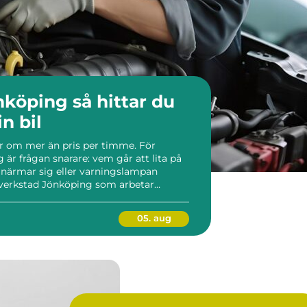
 så hittar du
in bil
lar om mer än pris per timme. För
är frågan snarare: vem går att lita på
n närmar sig eller varningslampan
ilverkstad Jönköping som arbetar
och tillverkarens rekommendationer och
å ett be...
05. aug