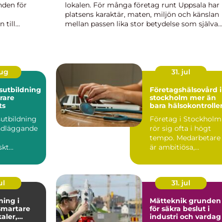
nden för
lokalen. För många företag runt Uppsala har
platsens karaktär, maten, miljön och känslan
 till
mellan passen lika stor betydelse som själva
ellan blöta
agendan. När arbetsgruppen får chans att kli
...
ur vardagens tempo, landa i l...
aug
31. jul
sutbildning
Företagshälsovård i
krare
stockholm mer än
ts
bara hälsokontrolle
sutbildning
Företag i Stockholm
ndläggande
rör sig ofta i högt
tempo. Medarbetare
skt
är ambitiösa,
öarbete f&...
internationella och
vana vi...
ul
31. jul
ning i
Mätteknik grunden
för säkra beslut i
kaler,
industri och vardag