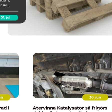
ustri,
et av
 miljö.
01. jul
un
30. jun
Återvinna Katalysator så frigörs