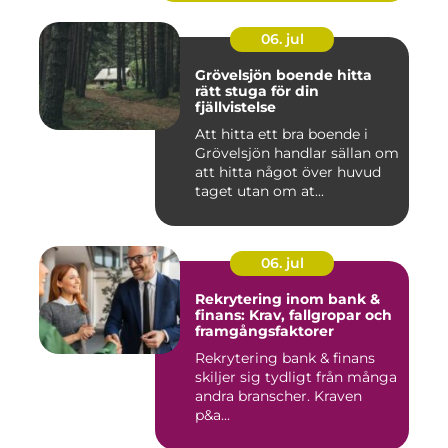
06. jul
Grövelsjön boende hitta
rätt stuga för din
fjällvistelse
Att hitta ett bra boende i
Grövelsjön handlar sällan om
att hitta något över huvud
taget utan om at...
06. jul
Rekrytering inom bank &
finans: Krav, fallgropar och
framgångsfaktorer
Rekrytering bank & finans
skiljer sig tydligt från många
andra branscher. Kraven
p&a...