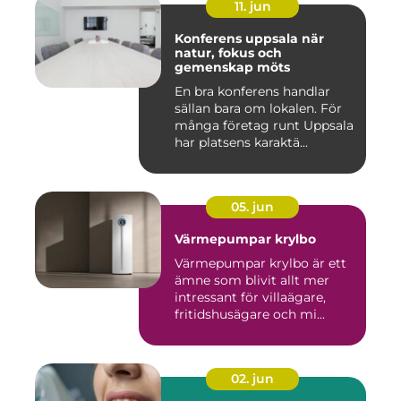
11. jun
Konferens uppsala när
natur, fokus och
gemenskap möts
En bra konferens handlar
sällan bara om lokalen. För
många företag runt Uppsala
har platsens karaktä...
05. jun
Värmepumpar krylbo
Värmepumpar krylbo är ett
ämne som blivit allt mer
intressant för villaägare,
fritidshusägare och mi...
02. jun