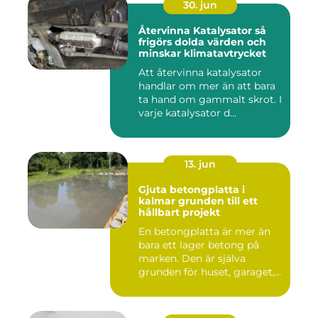
30. jun
Återvinna Katalysator så
frigörs dolda värden och
minskar klimatavtrycket
Att återvinna katalysator
handlar om mer än att bara
ta hand om gammalt skrot. I
varje katalysator d...
13. jun
Gjuta betongplatta i
kalmar grunden till ett
hållbart projekt
En betongplatta är mer än
bara ett lager betong på
marken. Den är själva
grunden för huset, garaget,...