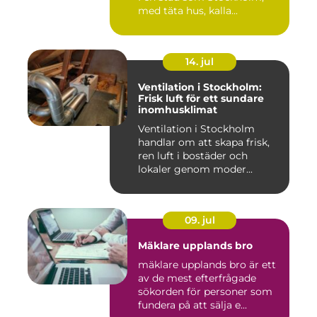
med täta hus, kalla...
14. jul
Ventilation i Stockholm:
Frisk luft för ett sundare
inomhusklimat
Ventilation i Stockholm
handlar om att skapa frisk,
ren luft i bostäder och
lokaler genom moder...
09. jul
Mäklare upplands bro
mäklare upplands bro är ett
av de mest efterfrågade
sökorden för personer som
fundera på att sälja e...