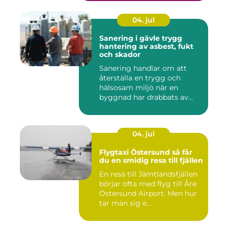
04. jul
Sanering i gävle trygg
hantering av asbest, fukt
och skador
Sanering handlar om att
återställa en trygg och
hälsosam miljö när en
byggnad har drabbats av
skador...
04. jul
Flygtaxi Östersund så får
du en smidig resa till fjällen
En resa till Jämtlandsfjällen
börjar ofta med flyg till Åre
Östersund Airport. Men hur
tar man sig e...