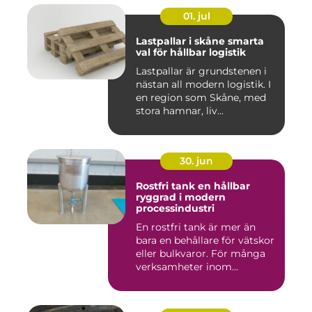
01. jul
Lastpallar i skåne smarta
val för hållbar logistik
Lastpallar är grundstenen i
nästan all modern logistik. I
en region som Skåne, med
stora hamnar, liv...
30. jun
Rostfri tank en hållbar
ryggrad i modern
processindustri
En rostfri tank är mer än
bara en behållare för vätskor
eller bulkvaror. För många
verksamheter inom...