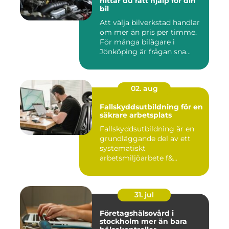
hittar du rätt hjälp för din
bil
Att välja bilverkstad handlar
om mer än pris per timme.
För många bilägare i
Jönköping är frågan sna...
02. aug
Fallskyddsutbildning för en
säkrare arbetsplats
Fallskyddsutbildning är en
grundläggande del av ett
systematiskt
arbetsmiljöarbete f&...
31. jul
Företagshälsovård i
stockholm mer än bara