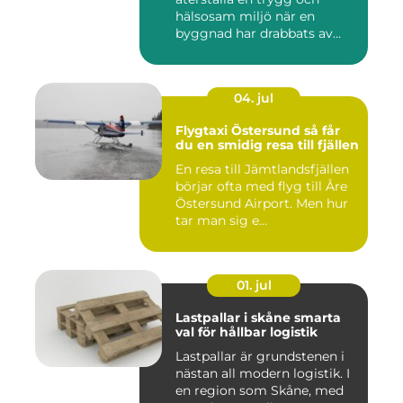
hälsosam miljö när en
byggnad har drabbats av
skador...
04. jul
Flygtaxi Östersund så får
du en smidig resa till fjällen
En resa till Jämtlandsfjällen
börjar ofta med flyg till Åre
Östersund Airport. Men hur
tar man sig e...
01. jul
Lastpallar i skåne smarta
val för hållbar logistik
Lastpallar är grundstenen i
nästan all modern logistik. I
en region som Skåne, med