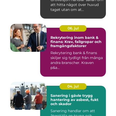
att hitta något över huvud
taget utan om at...
06. jul
Rekrytering inom bank &
finans: Krav, fallgropar och
framgångsfaktorer
Rekrytering bank & finans
skiljer sig tydligt från många
andra branscher. Kraven
p&a...
04. jul
Sanering i gävle trygg
hantering av asbest, fukt
och skador
Sanering handlar om att
återställa en trygg och