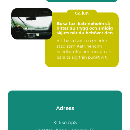
02. jun
Boka taxi katrineholm så
hittar du trygg och smidig
skjuts när du behöver den
Att boka taxi i en mindre
stad som Katrineholm
handlar ofta om mer än att
bara ta sig från punkt A t...
Adress