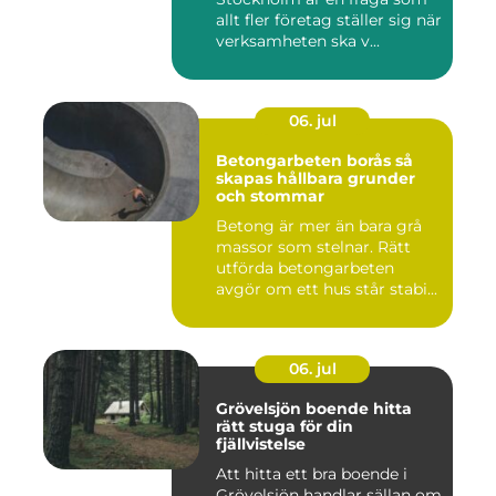
allt fler företag ställer sig när
verksamheten ska v...
06. jul
Betongarbeten borås så
skapas hållbara grunder
och stommar
Betong är mer än bara grå
massor som stelnar. Rätt
utförda betongarbeten
avgör om ett hus står stabi...
06. jul
Grövelsjön boende hitta
rätt stuga för din
fjällvistelse
Att hitta ett bra boende i
Grövelsjön handlar sällan om