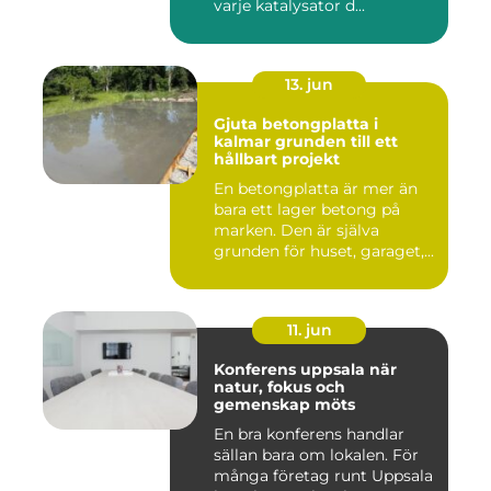
varje katalysator d...
13. jun
Gjuta betongplatta i
kalmar grunden till ett
hållbart projekt
En betongplatta är mer än
bara ett lager betong på
marken. Den är själva
grunden för huset, garaget,...
11. jun
Konferens uppsala när
natur, fokus och
gemenskap möts
En bra konferens handlar
sällan bara om lokalen. För
många företag runt Uppsala