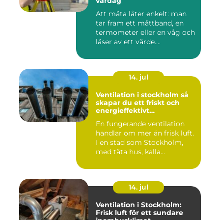
vardag
Att mäta låter enkelt: man
tar fram ett måttband, en
termometer eller en våg och
läser av ett värde....
14. jul
Ventilation i stockholm så
skapar du ett friskt och
energieffektivt
inomhusklimat
En fungerande ventilation
handlar om mer än frisk luft.
I en stad som Stockholm,
med täta hus, kalla...
14. jul
Ventilation i Stockholm:
Frisk luft för ett sundare