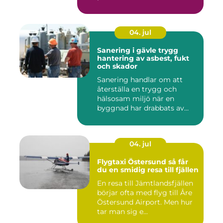
04. jul
Sanering i gävle trygg
hantering av asbest, fukt
och skador
Sanering handlar om att
återställa en trygg och
hälsosam miljö när en
byggnad har drabbats av
skador...
04. jul
Flygtaxi Östersund så får
du en smidig resa till fjällen
En resa till Jämtlandsfjällen
börjar ofta med flyg till Åre
Östersund Airport. Men hur
tar man sig e...