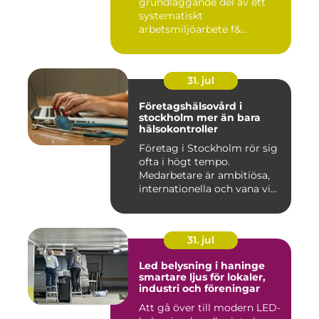
grundläggande del av ett
systematiskt
arbetsmiljöarbete f&...
31. jul
Företagshälsovård i
stockholm mer än bara
hälsokontroller
Företag i Stockholm rör sig
ofta i högt tempo.
Medarbetare är ambitiösa,
internationella och vana vi...
31. jul
Led belysning i haninge
smartare ljus för lokaler,
industri och föreningar
Att gå över till modern LED-