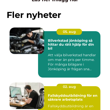
Fler nyheter
05. aug
Bilverkstad jönköping så
hittar du rätt hjälp för din
bil
Att välja bilverkstad handlar
om mer än pris per timme.
För många bilägare i
Jönköping är frågan sna...
02. aug
Fallskyddsutbildning för en
säkrare arbetsplats
Fallskyddsutbildning är en