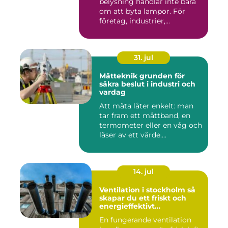
belysning handlar inte bara
om att byta lampor. För
företag, industrier,...
31. jul
Mätteknik grunden för
säkra beslut i industri och
vardag
Att mäta låter enkelt: man
tar fram ett måttband, en
termometer eller en våg och
läser av ett värde....
14. jul
Ventilation i stockholm så
skapar du ett friskt och
energieffektivt
inomhusklimat
En fungerande ventilation