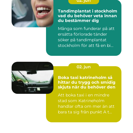
02. jun
Tandimplantat i stockholm
vad du behöver veta innan
du bestämmer dig
Många som funderar på att
ersätta förlorade tänder
söker på tandimplantat
stockholm för att få en bi...
02. jun
Boka taxi katrineholm så
hittar du trygg och smidig
skjuts när du behöver den
Att boka taxi i en mindre
stad som Katrineholm
handlar ofta om mer än att
bara ta sig från punkt A t...