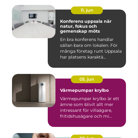
11. jun
Konferens uppsala när
natur, fokus och
gemenskap möts
En bra konferens handlar
sällan bara om lokalen. För
många företag runt Uppsala
har platsens karaktä...
05. jun
Värmepumpar krylbo
Värmepumpar krylbo är ett
ämne som blivit allt mer
intressant för villaägare,
fritidshusägare och mi...