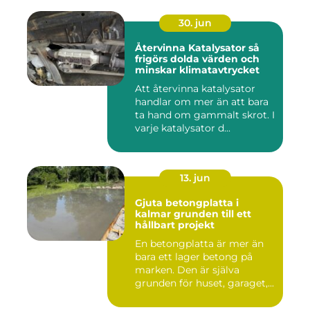
30. jun
Återvinna Katalysator så
frigörs dolda värden och
minskar klimatavtrycket
Att återvinna katalysator
handlar om mer än att bara
ta hand om gammalt skrot. I
varje katalysator d...
13. jun
Gjuta betongplatta i
kalmar grunden till ett
hållbart projekt
En betongplatta är mer än
bara ett lager betong på
marken. Den är själva
grunden för huset, garaget,...