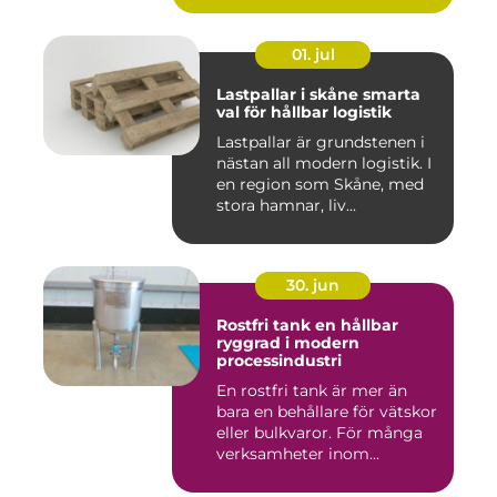
01. jul
Lastpallar i skåne smarta
val för hållbar logistik
Lastpallar är grundstenen i
nästan all modern logistik. I
en region som Skåne, med
stora hamnar, liv...
30. jun
Rostfri tank en hållbar
ryggrad i modern
processindustri
En rostfri tank är mer än
bara en behållare för vätskor
eller bulkvaror. För många
verksamheter inom...