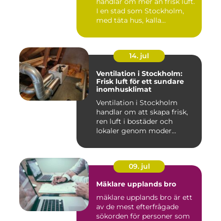
handlar om mer än frisk luft.
I en stad som Stockholm,
med täta hus, kalla...
14. jul
Ventilation i Stockholm:
Frisk luft för ett sundare
inomhusklimat
Ventilation i Stockholm
handlar om att skapa frisk,
ren luft i bostäder och
lokaler genom moder...
09. jul
Mäklare upplands bro
mäklare upplands bro är ett
av de mest efterfrågade
sökorden för personer som