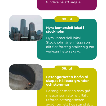
fundera på att sälja e...
08. jul
Hyra komersiell lokal i
stockholm
Hyra komersiell lokal
Stockholm är en fråga som
allt fler företag ställer sig när
verksamheten ska v...
06. jul
Betongarbeten borås så
skapas hållbara grunder
och stommar
Betong är mer än bara grå
massor som stelnar. Rätt
utförda betongarbeten
avgör om ett hus står stabi...