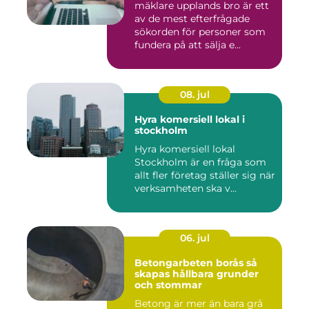
mäklare upplands bro är ett
av de mest efterfrågade
sökorden för personer som
fundera på att sälja e...
08. jul
Hyra komersiell lokal i
stockholm
Hyra komersiell lokal
Stockholm är en fråga som
allt fler företag ställer sig när
verksamheten ska v...
06. jul
Betongarbeten borås så
skapas hållbara grunder
och stommar
Betong är mer än bara grå