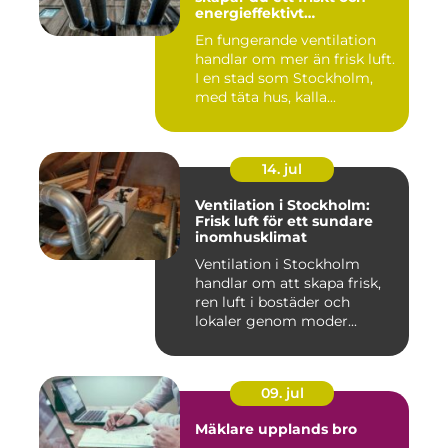
energieffektivt
inomhusklimat
En fungerande ventilation
handlar om mer än frisk luft.
I en stad som Stockholm,
med täta hus, kalla...
14. jul
Ventilation i Stockholm:
Frisk luft för ett sundare
inomhusklimat
Ventilation i Stockholm
handlar om att skapa frisk,
ren luft i bostäder och
lokaler genom moder...
09. jul
Mäklare upplands bro