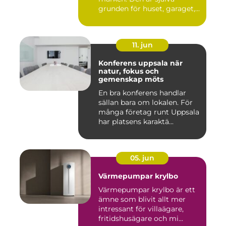
grunden för huset, garaget,...
11. jun
Konferens uppsala när
natur, fokus och
gemenskap möts
En bra konferens handlar
sällan bara om lokalen. För
många företag runt Uppsala
har platsens karaktä...
05. jun
Värmepumpar krylbo
Värmepumpar krylbo är ett
ämne som blivit allt mer
intressant för villaägare,
fritidshusägare och mi...