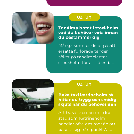
02. jun
Tandimplantat i stockholm
vad du behöver veta innan
du bestämmer dig
Många som funderar på att
ersätta förlorade tänder
söker på tandimplantat
stockholm för att få en bi...
02. jun
Boka taxi katrineholm så
hittar du trygg och smidig
skjuts när du behöver den
Att boka taxi i en mindre
stad som Katrineholm
handlar ofta om mer än att
bara ta sig från punkt A t...