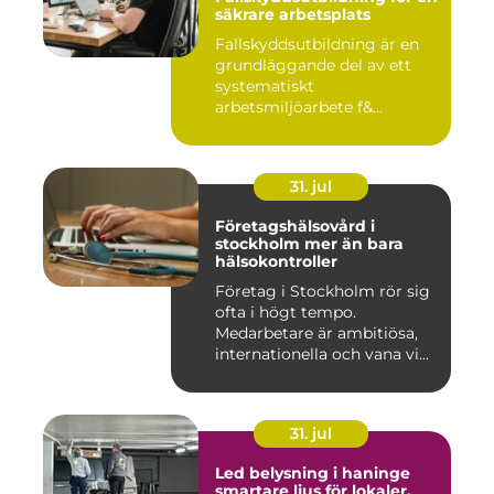
säkrare arbetsplats
Fallskyddsutbildning är en
grundläggande del av ett
systematiskt
arbetsmiljöarbete f&...
31. jul
Företagshälsovård i
stockholm mer än bara
hälsokontroller
Företag i Stockholm rör sig
ofta i högt tempo.
Medarbetare är ambitiösa,
internationella och vana vi...
31. jul
Led belysning i haninge
smartare ljus för lokaler,