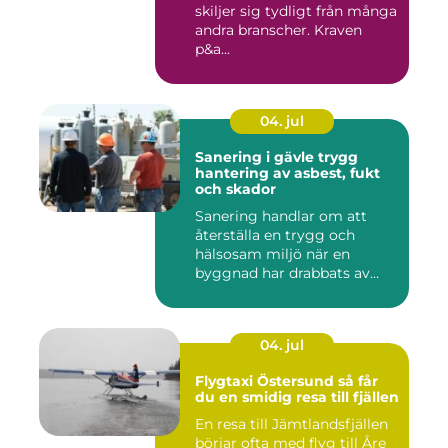
skiljer sig tydligt från många
andra branscher. Kraven
p&a...
04. jul
Sanering i gävle trygg
hantering av asbest, fukt
och skador
Sanering handlar om att
återställa en trygg och
hälsosam miljö när en
byggnad har drabbats av
skador...
04. jul
Flygtaxi Östersund så får
du en smidig resa till fjällen
En resa till Jämtlandsfjällen
börjar ofta med flyg till Åre