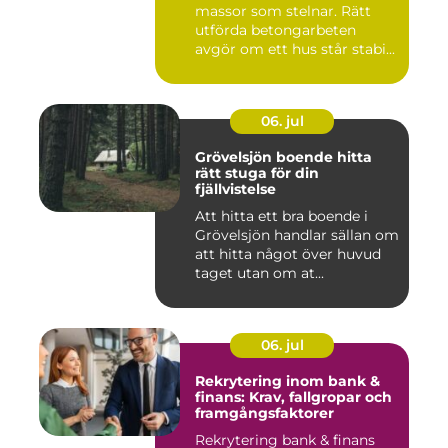
massor som stelnar. Rätt
utförda betongarbeten
avgör om ett hus står stabi...
06. jul
Grövelsjön boende hitta
rätt stuga för din
fjällvistelse
Att hitta ett bra boende i
Grövelsjön handlar sällan om
att hitta något över huvud
taget utan om at...
06. jul
Rekrytering inom bank &
finans: Krav, fallgropar och
framgångsfaktorer
Rekrytering bank & finans