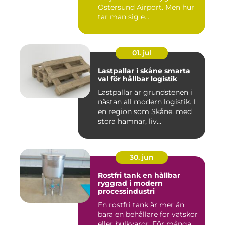
Östersund Airport. Men hur
tar man sig e...
01. jul
Lastpallar i skåne smarta
val för hållbar logistik
Lastpallar är grundstenen i
nästan all modern logistik. I
en region som Skåne, med
stora hamnar, liv...
30. jun
Rostfri tank en hållbar
ryggrad i modern
processindustri
En rostfri tank är mer än
bara en behållare för vätskor
eller bulkvaror. För många