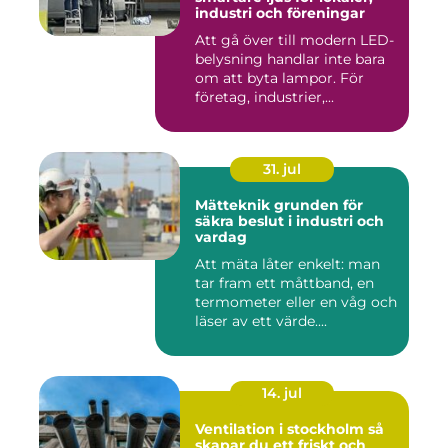
industri och föreningar
Att gå över till modern LED-
belysning handlar inte bara
om att byta lampor. För
företag, industrier,...
31. jul
Mätteknik grunden för
säkra beslut i industri och
vardag
Att mäta låter enkelt: man
tar fram ett måttband, en
termometer eller en våg och
läser av ett värde....
14. jul
Ventilation i stockholm så
skapar du ett friskt och