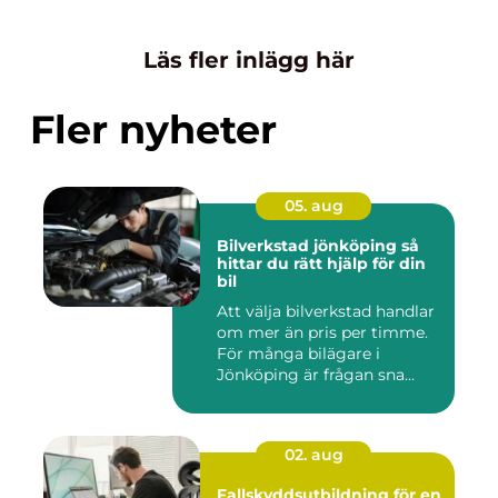
Läs fler inlägg här
Fler nyheter
05. aug
Bilverkstad jönköping så
hittar du rätt hjälp för din
bil
Att välja bilverkstad handlar
om mer än pris per timme.
För många bilägare i
Jönköping är frågan sna...
02. aug
Fallskyddsutbildning för en