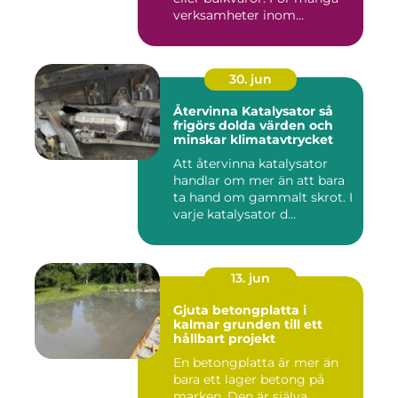
verksamheter inom...
30. jun
Återvinna Katalysator så
frigörs dolda värden och
minskar klimatavtrycket
Att återvinna katalysator
handlar om mer än att bara
ta hand om gammalt skrot. I
varje katalysator d...
13. jun
Gjuta betongplatta i
kalmar grunden till ett
hållbart projekt
En betongplatta är mer än
bara ett lager betong på
marken. Den är själva