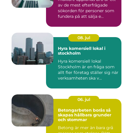
av de mest efterfrågade
sökorden för personer som
fundera på att sälja e...
08. jul
Hyra komersiell lokal i
stockholm
Hyra komersiell lokal
Stockholm är en fråga som
allt fler företag ställer sig när
verksamheten ska v...
06. jul
Betongarbeten borås så
skapas hållbara grunder
och stommar
Betong är mer än bara grå