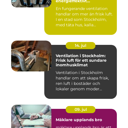
energieffektivt
inomhusklimat
En fungerande ventilation
handlar om mer än frisk luft.
I en stad som Stockholm,
med täta hus, kalla...
14. jul
Ventilation i Stockholm:
Frisk luft för ett sundare
inomhusklimat
Ventilation i Stockholm
handlar om att skapa frisk,
ren luft i bostäder och
lokaler genom moder...
09. jul
Mäklare upplands bro
mäklare upplands bro är ett