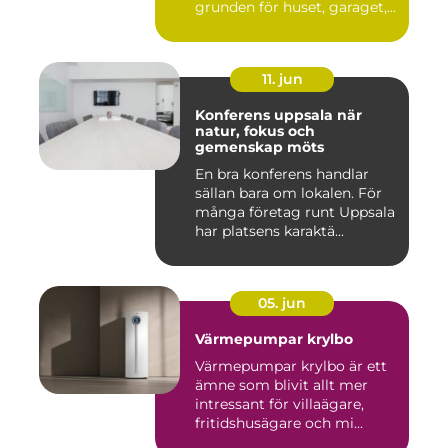
grunden för huset, garaget,...
11. jun
Konferens uppsala när
natur, fokus och
gemenskap möts
En bra konferens handlar
sällan bara om lokalen. För
många företag runt Uppsala
har platsens karaktä...
05. jun
Värmepumpar krylbo
Värmepumpar krylbo är ett
ämne som blivit allt mer
intressant för villaägare,
fritidshusägare och mi...