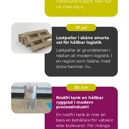
Östersund Airport. Men hur
tar man sig e...
01. jul
Lastpallar i skåne smarta
val för hållbar logistik
Lastpallar är grundstenen i
nästan all modern logistik. I
en region som Skåne, med
stora hamnar, liv...
30. jun
Rostfri tank en hållbar
ryggrad i modern
processindustri
En rostfri tank är mer än
bara en behållare för vätskor
eller bulkvaror. För många