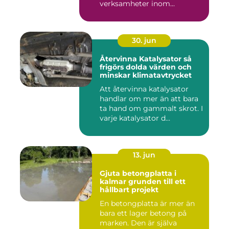
verksamheter inom...
30. jun
Återvinna Katalysator så
frigörs dolda värden och
minskar klimatavtrycket
Att återvinna katalysator
handlar om mer än att bara
ta hand om gammalt skrot. I
varje katalysator d...
13. jun
Gjuta betongplatta i
kalmar grunden till ett
hållbart projekt
En betongplatta är mer än
bara ett lager betong på
marken. Den är själva