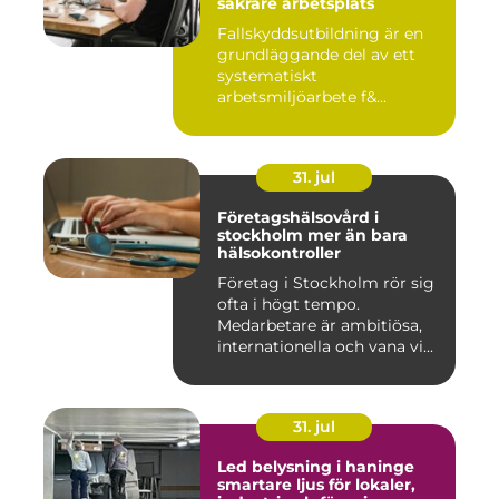
säkrare arbetsplats
Fallskyddsutbildning är en
grundläggande del av ett
systematiskt
arbetsmiljöarbete f&...
31. jul
Företagshälsovård i
stockholm mer än bara
hälsokontroller
Företag i Stockholm rör sig
ofta i högt tempo.
Medarbetare är ambitiösa,
internationella och vana vi...
31. jul
Led belysning i haninge
smartare ljus för lokaler,