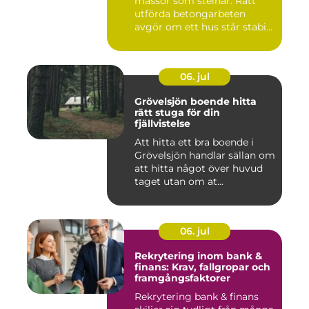
massor som stelnar. Rätt
utförda betongarbeten
avgör om ett hus står stabi...
06. jul
Grövelsjön boende hitta
rätt stuga för din
fjällvistelse
Att hitta ett bra boende i
Grövelsjön handlar sällan om
att hitta något över huvud
taget utan om at...
06. jul
Rekrytering inom bank &
finans: Krav, fallgropar och
framgångsfaktorer
Rekrytering bank & finans