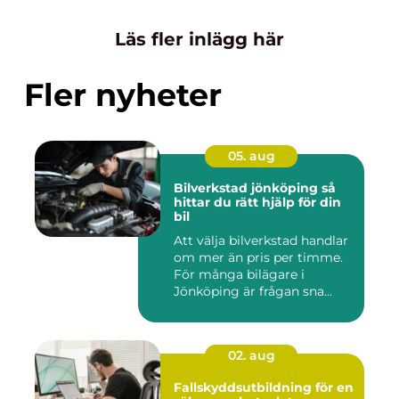
Läs fler inlägg här
Fler nyheter
05. aug
Bilverkstad jönköping så
hittar du rätt hjälp för din
bil
Att välja bilverkstad handlar
om mer än pris per timme.
För många bilägare i
Jönköping är frågan sna...
02. aug
Fallskyddsutbildning för en