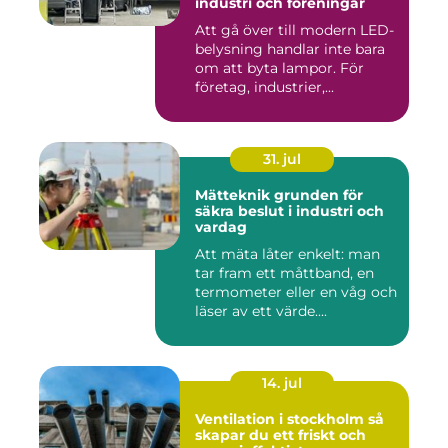
industri och föreningar
Att gå över till modern LED-
belysning handlar inte bara
om att byta lampor. För
företag, industrier,...
31. jul
Mätteknik grunden för
säkra beslut i industri och
vardag
Att mäta låter enkelt: man
tar fram ett måttband, en
termometer eller en våg och
läser av ett värde....
14. jul
Ventilation i stockholm så
skapar du ett friskt och