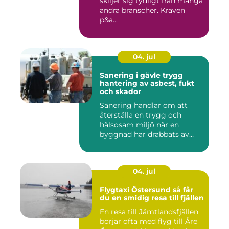
skiljer sig tydligt från många
andra branscher. Kraven
p&a...
04. jul
Sanering i gävle trygg
hantering av asbest, fukt
och skador
Sanering handlar om att
återställa en trygg och
hälsosam miljö när en
byggnad har drabbats av
skador...
04. jul
Flygtaxi Östersund så får
du en smidig resa till fjällen
En resa till Jämtlandsfjällen
börjar ofta med flyg till Åre