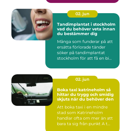
02. jun
Tandimplantat i stockholm
vad du behöver veta innan
du bestämmer dig
Många som funderar på att
ersätta förlorade tänder
söker på tandimplantat
stockholm för att få en bi...
02. jun
Boka taxi katrineholm så
hittar du trygg och smidig
skjuts när du behöver den
Att boka taxi i en mindre
stad som Katrineholm
handlar ofta om mer än att
bara ta sig från punkt A t...