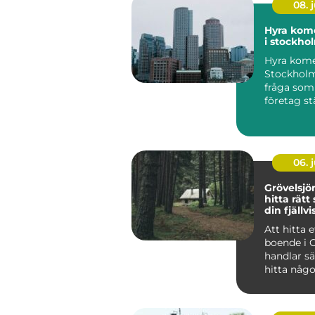
08. j
Hyra kome
i stockho
Hyra komer
Stockholm
fråga som a
företag st
verksamhet
06. j
Grövelsj
hitta rätt
din fjällvi
Att hitta e
boende i 
handlar sä
hitta någo
huvud taget uta
at...