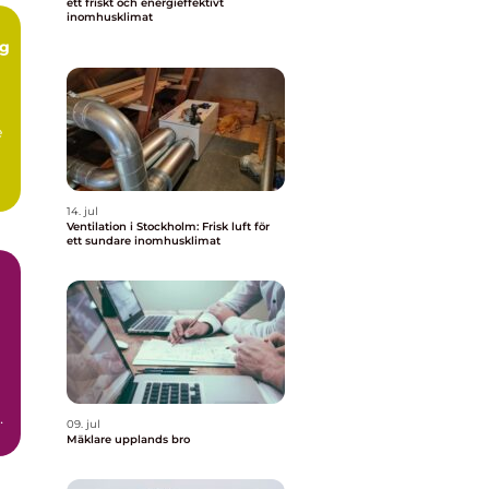
ett friskt och energieffektivt
inomhusklimat
ng
e
.
14. jul
Ventilation i Stockholm: Frisk luft för
ett sundare inomhusklimat
a
09. jul
Mäklare upplands bro