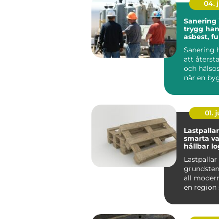
04. j
Sanering 
trygg han
asbest, f
skador
Sanering 
att återst
och hälso
när en by
drabbats a
01. j
Lastpallar
smarta va
hållbar lo
Lastpallar
grundsten
all modern 
en region
med stora
liv...