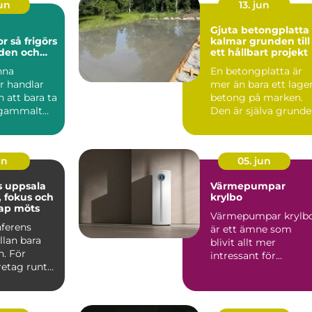
jun
13. jun
a
Gjuta betongplatta 
görs
kalmar grunden till
rden och
ett hållbart projekt
nna
En betongplatta är
rycket
r handlar
mer än bara ett lage
 att bara ta
betong på marken.
gammalt
Den är själva grund
rje
för huset, garaget,...
 d...
un
05. jun
s uppsala
Värmepumpar
, fokus och
krylbo
ap möts
Värmepumpar krylb
nferens
är ett ämne som
llan bara
blivit allt mer
n. För
intressant för
etag runt
villaägare,
ar platsens
fritidshusägare och
mi...