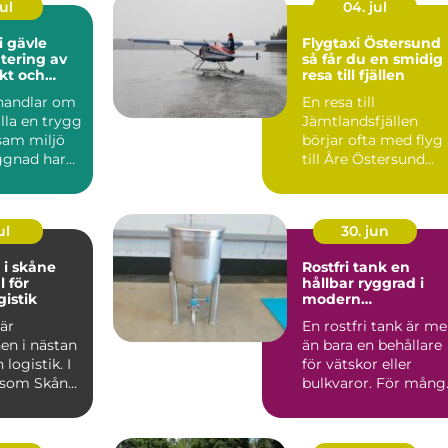
ul
04. jul
i gävle
Flygtaxi Östersund
tering av
så får du en smidig
ukt och
resa till fjällen
handlar om
En resa till
älla en trygg
Jämtlandsfjällen
sam miljö
börjar ofta med flyg
ggnad har
till Åre Östersund
v skador...
Airport. Men hur tar
man sig e...
ul
30. jun
 i skåne
Rostfri tank en
l för
hållbar ryggrad i
gistik
modern
processindustri
 är
En rostfri tank är me
en i nästan
än bara en behållare
logistik. I
för vätskor eller
 som Skåne,
bulkvaror. För mång
 hamnar,
verksamheter inom..