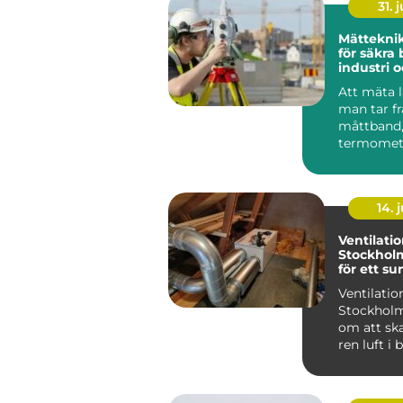
31. j
Mätteknik grund
för säkra 
industri 
Att mäta l
man tar f
måttband,
termomete
våg och lä
värde....
14. j
Ventilatio
Stockholm:
för ett s
inomhusk
Ventilation
Stockholm
om att ska
ren luft i
lokaler g
moder...