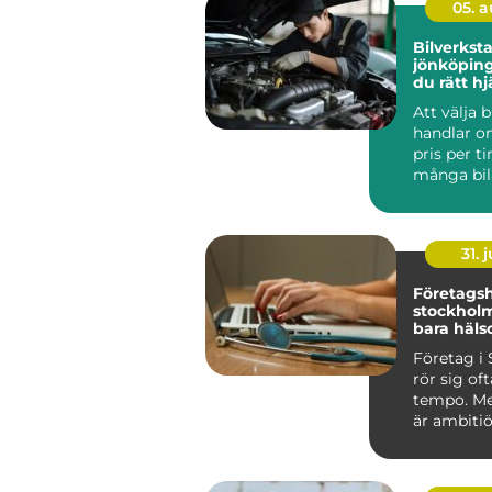
05. 
Bilverkst
jönköping så hitt
du rätt hj
bil
Att välja 
handlar o
pris per t
många bil
Jönköping
sna...
31. j
Företagsh
stockholm mer 
bara häls
Företag i
rör sig oft
tempo. Me
är ambitiö
internatio
vana vi...