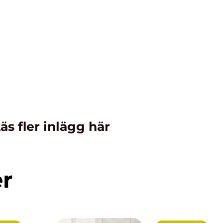
äs fler inlägg här
er