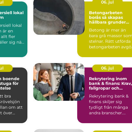
ul
06. jul
rsiell lokal
Betongarbeten
lm
borås så skapas
hållbara grunder
siell lokal
och stommar
Betong är mer än
 är en
bara grå massor so
llt fler
stelnar. Rätt utförda
äller sig när
betongarbeten avgö
en ska v...
om ett hus står stabi.
ul
06. jul
ön boende
Rekrytering inom
 stuga för
bank & finans: Krav,
stelse
fallgropar och
framgångsfaktorer
tt bra
Rekrytering bank &
Grövelsjön
finans skiljer sig
llan om att
tydligt från många
t över
andra branscher.
n om
Kraven p&a...