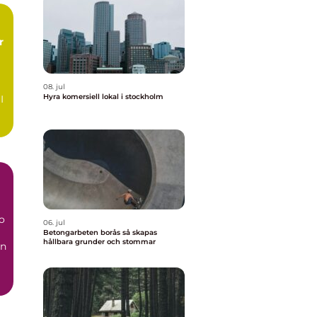
08. jul
Hyra komersiell lokal i stockholm
I
a
o
06. jul
Betongarbeten borås så skapas
hållbara grunder och stommar
en
..