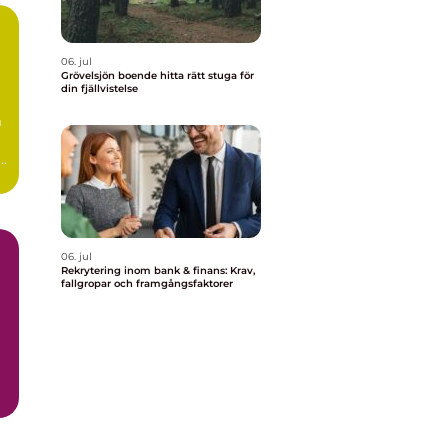
06. jul
Grövelsjön boende hitta rätt stuga för
din fjällvistelse
m
r
..
06. jul
Rekrytering inom bank & finans: Krav,
fallgropar och framgångsfaktorer