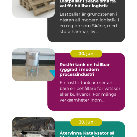
Lastpallar i skåne smarta
val för hållbar logistik
Lastpallar är grundstenen i
nästan all modern logistik. I
en region som Skåne, med
stora hamnar, liv...
30. jun
Rostfri tank en hållbar
ryggrad i modern
processindustri
En rostfri tank är mer än
bara en behållare för vätskor
eller bulkvaror. För många
verksamheter inom...
30. jun
Återvinna Katalysator så