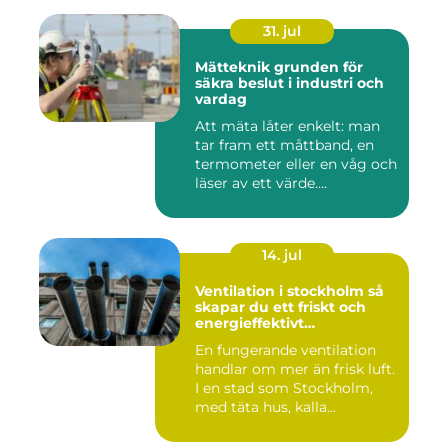
31. jul
Mätteknik grunden för
säkra beslut i industri och
vardag
Att mäta låter enkelt: man
tar fram ett måttband, en
termometer eller en våg och
läser av ett värde....
14. jul
Ventilation i stockholm så
skapar du ett friskt och
energieffektivt
inomhusklimat
En fungerande ventilation
handlar om mer än frisk luft.
I en stad som Stockholm,
med täta hus, kalla...