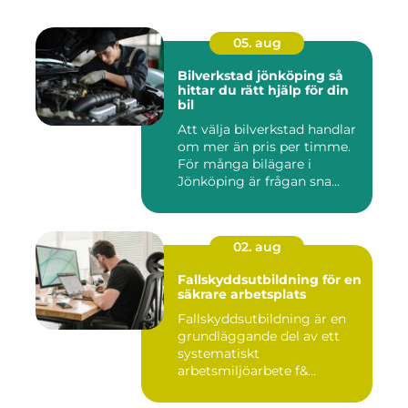
05. aug
Bilverkstad jönköping så
hittar du rätt hjälp för din
bil
Att välja bilverkstad handlar
om mer än pris per timme.
För många bilägare i
Jönköping är frågan sna...
02. aug
Fallskyddsutbildning för en
säkrare arbetsplats
Fallskyddsutbildning är en
grundläggande del av ett
systematiskt
arbetsmiljöarbete f&...