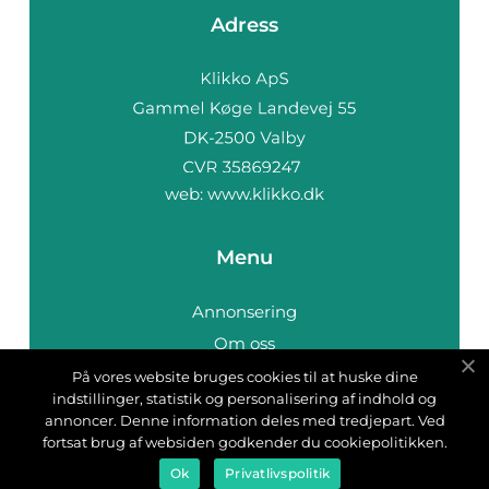
Adress
web:
www.klikko.dk
Menu
Annonsering
Om oss
Cookies
På vores website bruges cookies til at huske dine
indstillinger, statistik og personalisering af indhold og
Kontakta oss
annoncer. Denne information deles med tredjepart. Ved
Sitemap
fortsat brug af websiden godkender du cookiepolitikken.
Ok
Privatlivspolitik