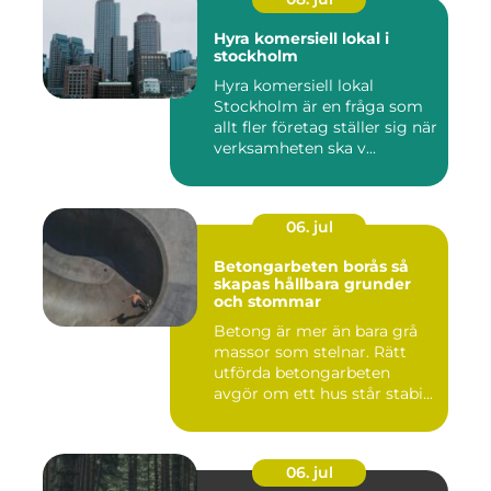
Hyra komersiell lokal i
stockholm
Hyra komersiell lokal
Stockholm är en fråga som
allt fler företag ställer sig när
verksamheten ska v...
06. jul
Betongarbeten borås så
skapas hållbara grunder
och stommar
Betong är mer än bara grå
massor som stelnar. Rätt
utförda betongarbeten
avgör om ett hus står stabi...
06. jul