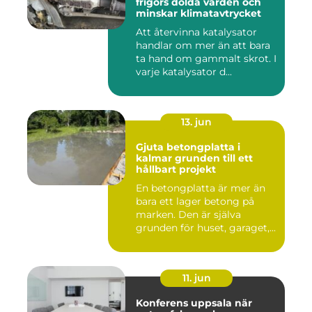
frigörs dolda värden och
minskar klimatavtrycket
Att återvinna katalysator
handlar om mer än att bara
ta hand om gammalt skrot. I
varje katalysator d...
13. jun
Gjuta betongplatta i
kalmar grunden till ett
hållbart projekt
En betongplatta är mer än
bara ett lager betong på
marken. Den är själva
grunden för huset, garaget,...
11. jun
Konferens uppsala när