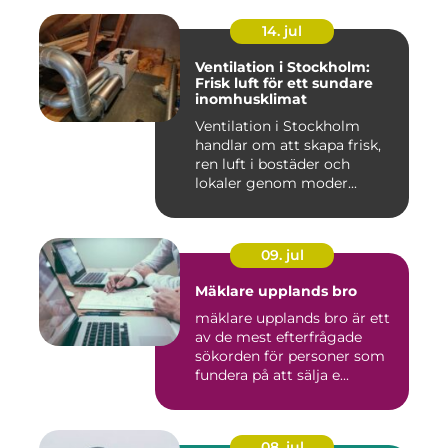
14. jul
Ventilation i Stockholm:
Frisk luft för ett sundare
inomhusklimat
Ventilation i Stockholm
handlar om att skapa frisk,
ren luft i bostäder och
lokaler genom moder...
09. jul
Mäklare upplands bro
mäklare upplands bro är ett
av de mest efterfrågade
sökorden för personer som
fundera på att sälja e...
08. jul