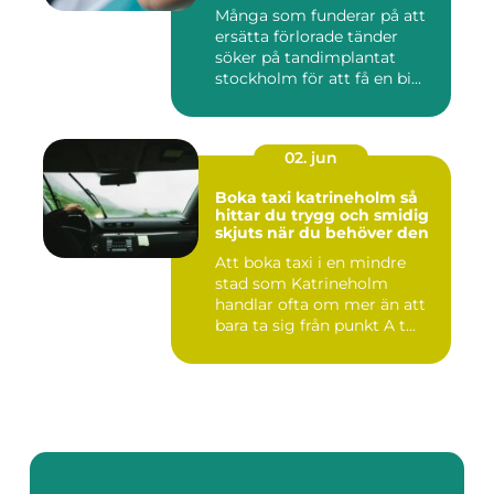
Många som funderar på att
ersätta förlorade tänder
söker på tandimplantat
stockholm för att få en bi...
02. jun
Boka taxi katrineholm så
hittar du trygg och smidig
skjuts när du behöver den
Att boka taxi i en mindre
stad som Katrineholm
handlar ofta om mer än att
bara ta sig från punkt A t...