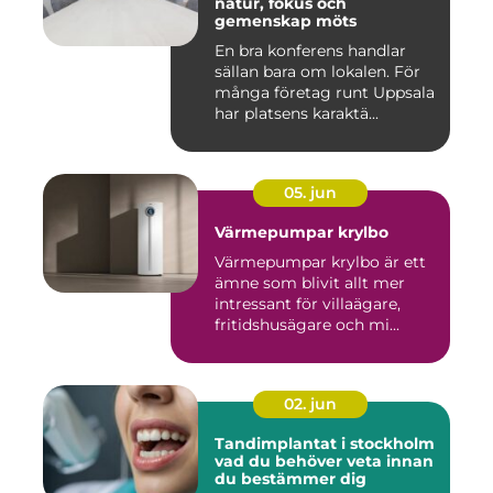
natur, fokus och
gemenskap möts
En bra konferens handlar
sällan bara om lokalen. För
många företag runt Uppsala
har platsens karaktä...
05. jun
Värmepumpar krylbo
Värmepumpar krylbo är ett
ämne som blivit allt mer
intressant för villaägare,
fritidshusägare och mi...
02. jun
Tandimplantat i stockholm
vad du behöver veta innan
du bestämmer dig