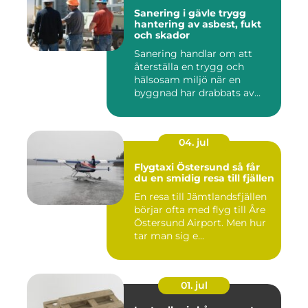
Sanering i gävle trygg
hantering av asbest, fukt
och skador
Sanering handlar om att
återställa en trygg och
hälsosam miljö när en
byggnad har drabbats av
skador...
04. jul
Flygtaxi Östersund så får
du en smidig resa till fjällen
En resa till Jämtlandsfjällen
börjar ofta med flyg till Åre
Östersund Airport. Men hur
tar man sig e...
01. jul