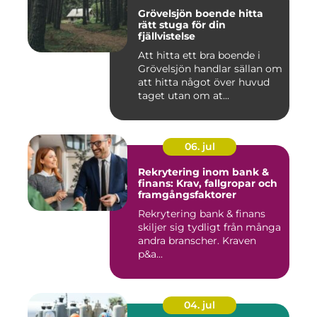
Grövelsjön boende hitta
rätt stuga för din
fjällvistelse
Att hitta ett bra boende i
Grövelsjön handlar sällan om
att hitta något över huvud
taget utan om at...
06. jul
Rekrytering inom bank &
finans: Krav, fallgropar och
framgångsfaktorer
Rekrytering bank & finans
skiljer sig tydligt från många
andra branscher. Kraven
p&a...
04. jul