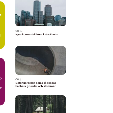
08. jul
Hyra komersiell lokal i stockholm
I
a
o
06. jul
Betongarbeten borås så skapas
hållbara grunder och stommar
en
..