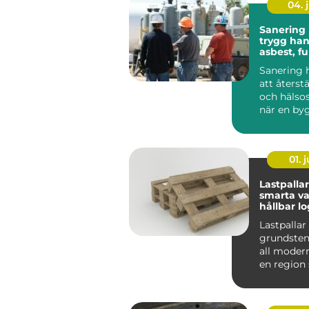
04. j
Sanering 
trygg han
asbest, f
skador
Sanering 
att återst
och hälso
när en by
drabbats a
01. j
Lastpallar
smarta va
hållbar lo
Lastpallar
grundsten
all modern 
en region
med stora
liv...