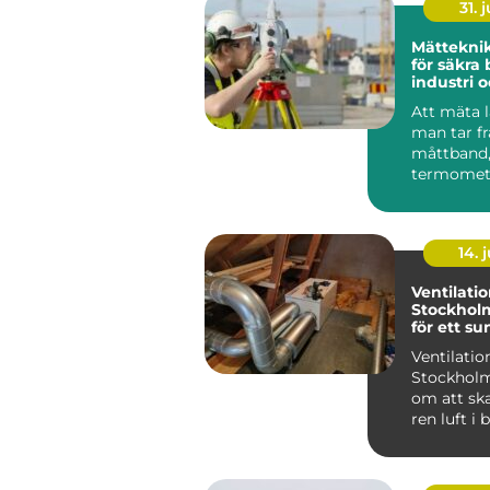
31. j
Mätteknik grund
för säkra 
industri 
Att mäta l
man tar f
måttband,
termomete
våg och lä
värde....
14. j
Ventilatio
Stockholm:
för ett s
inomhusk
Ventilation
Stockholm
om att ska
ren luft i
lokaler g
moder...