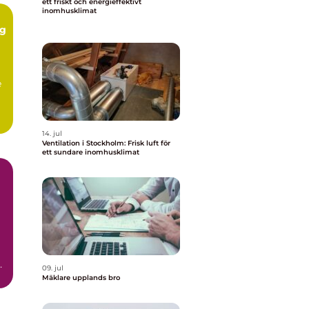
ett friskt och energieffektivt
inomhusklimat
ng
e
.
14. jul
Ventilation i Stockholm: Frisk luft för
ett sundare inomhusklimat
a
09. jul
Mäklare upplands bro