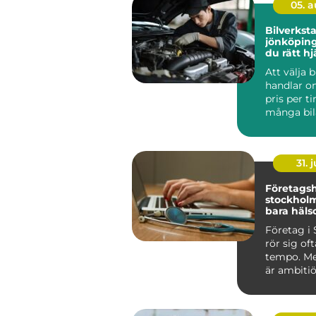
05. 
Bilverkst
jönköping så hitt
du rätt hj
bil
Att välja 
handlar o
pris per t
många bil
Jönköping
sna...
31. j
Företagsh
stockholm mer 
bara häls
Företag i
rör sig oft
tempo. Me
är ambitiö
internatio
vana vi...