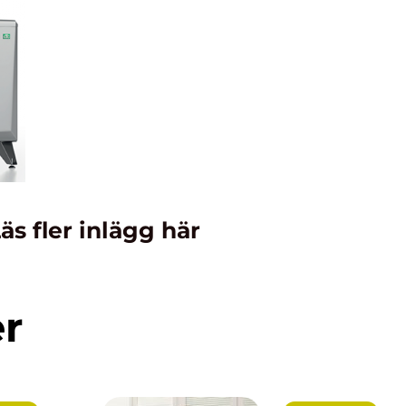
äs fler inlägg här
er