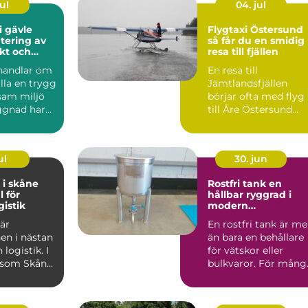
ul
04. jul
i gävle
Flygtaxi Östersund
tering av
så får du en smidig
ukt och
resa till fjällen
handlar om
En resa till
älla en trygg
Jämtlandsfjällen
sam miljö
börjar ofta med flyg
ggnad har
till Åre Östersund
v skador...
Airport. Men hur tar
man sig e...
ul
30. jun
 i skåne
Rostfri tank en
l för
hållbar ryggrad i
gistik
modern
processindustri
 är
En rostfri tank är me
en i nästan
än bara en behållare
logistik. I
för vätskor eller
 som Skåne,
bulkvaror. För mång
 hamnar,
verksamheter inom..