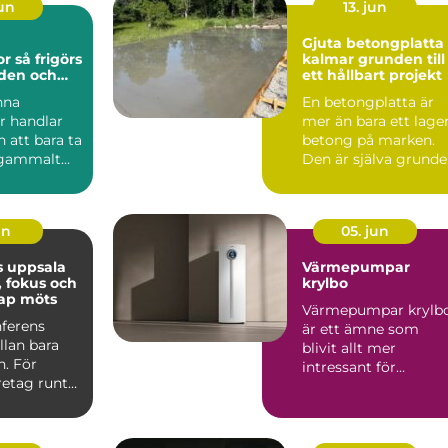
jun
13. jun
a
Gjuta betongplatta 
görs
kalmar grunden till
rden och
ett hållbart projekt
nna
En betongplatta är
rycket
r handlar
mer än bara ett lage
 att bara ta
betong på marken.
gammalt
Den är själva grund
rje
för huset, garaget,...
 d...
un
05. jun
s uppsala
Värmepumpar
, fokus och
krylbo
ap möts
Värmepumpar krylb
nferens
är ett ämne som
llan bara
blivit allt mer
n. För
intressant för
etag runt
villaägare,
ar platsens
fritidshusägare och
mi...