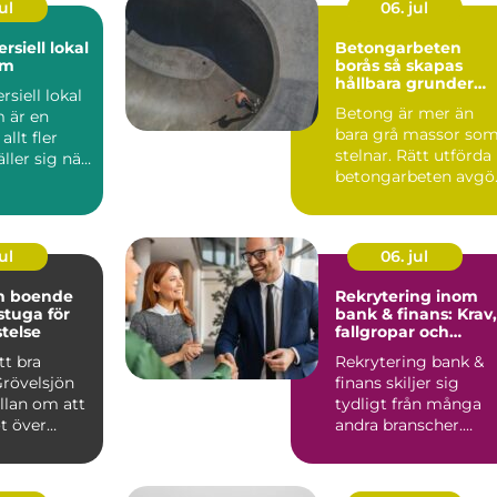
ul
06. jul
rsiell lokal
Betongarbeten
lm
borås så skapas
hållbara grunder
siell lokal
och stommar
Betong är mer än
 är en
bara grå massor so
llt fler
stelnar. Rätt utförda
äller sig när
betongarbeten avgö
en ska v...
om ett hus står stabi.
ul
06. jul
ön boende
Rekrytering inom
 stuga för
bank & finans: Krav,
stelse
fallgropar och
framgångsfaktorer
tt bra
Rekrytering bank &
Grövelsjön
finans skiljer sig
llan om att
tydligt från många
t över
andra branscher.
n om
Kraven p&a...