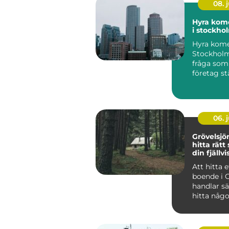
08. j
Hyra kome
i stockho
Hyra komer
Stockholm
fråga som a
företag st
verksamhet
06. j
Grövelsj
hitta rätt
din fjällvi
Att hitta e
boende i 
handlar sä
hitta någo
huvud taget uta
at...