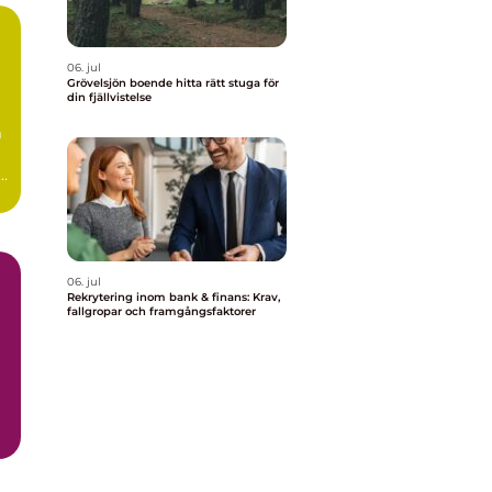
06. jul
Grövelsjön boende hitta rätt stuga för
din fjällvistelse
m
r
..
06. jul
Rekrytering inom bank & finans: Krav,
fallgropar och framgångsfaktorer