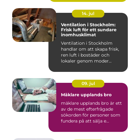
14. jul
Ventilation i Stockholm:
Frisk luft för ett sundare
inomhusklimat
Ventilation i Stockholm
handlar om att skapa frisk,
ren luft i bostäder och
lokaler genom moder...
09. jul
Mäklare upplands bro
mäklare upplands bro är ett
av de mest efterfrågade
sökorden för personer som
fundera på att sälja e...