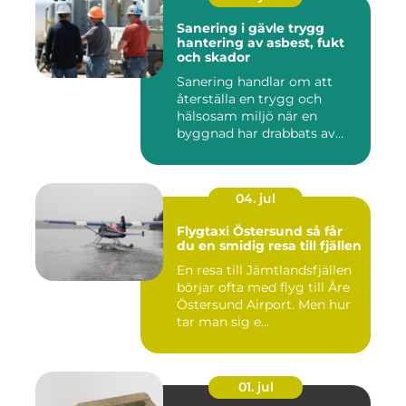
Sanering i gävle trygg
hantering av asbest, fukt
och skador
Sanering handlar om att
återställa en trygg och
hälsosam miljö när en
byggnad har drabbats av
skador...
04. jul
Flygtaxi Östersund så får
du en smidig resa till fjällen
En resa till Jämtlandsfjällen
börjar ofta med flyg till Åre
Östersund Airport. Men hur
tar man sig e...
01. jul