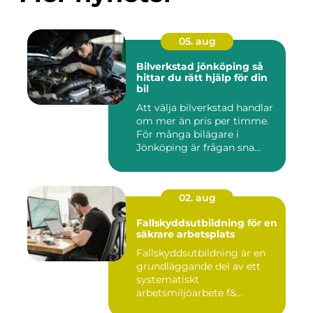
05. aug
Bilverkstad jönköping så
hittar du rätt hjälp för din
bil
Att välja bilverkstad handlar
om mer än pris per timme.
För många bilägare i
Jönköping är frågan sna...
02. aug
Fallskyddsutbildning för en
säkrare arbetsplats
Fallskyddsutbildning är en
grundläggande del av ett
systematiskt
arbetsmiljöarbete f&...