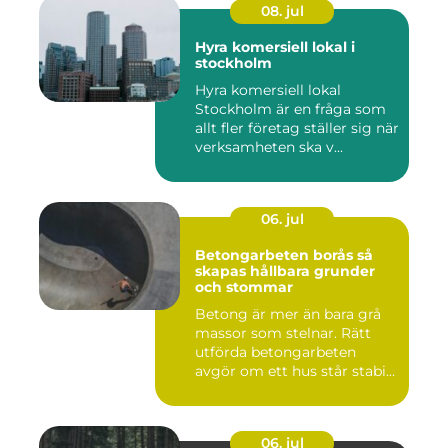
08. jul
Hyra komersiell lokal i
stockholm
Hyra komersiell lokal
Stockholm är en fråga som
allt fler företag ställer sig när
verksamheten ska v...
06. jul
Betongarbeten borås så
skapas hållbara grunder
och stommar
Betong är mer än bara grå
massor som stelnar. Rätt
utförda betongarbeten
avgör om ett hus står stabi...
06. jul