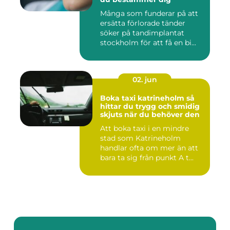
Många som funderar på att
ersätta förlorade tänder
söker på tandimplantat
stockholm för att få en bi...
02. jun
Boka taxi katrineholm så
hittar du trygg och smidig
skjuts när du behöver den
Att boka taxi i en mindre
stad som Katrineholm
handlar ofta om mer än att
bara ta sig från punkt A t...