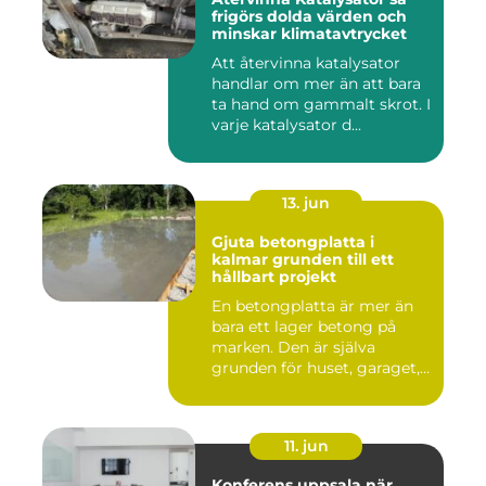
frigörs dolda värden och
minskar klimatavtrycket
Att återvinna katalysator
handlar om mer än att bara
ta hand om gammalt skrot. I
varje katalysator d...
13. jun
Gjuta betongplatta i
kalmar grunden till ett
hållbart projekt
En betongplatta är mer än
bara ett lager betong på
marken. Den är själva
grunden för huset, garaget,...
11. jun
Konferens uppsala när