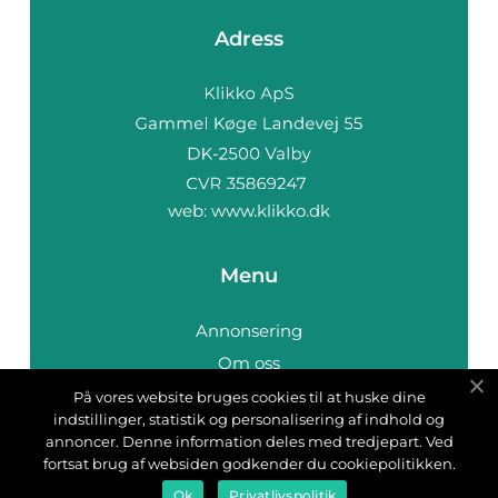
Adress
web:
www.klikko.dk
Menu
Annonsering
Om oss
Cookies
På vores website bruges cookies til at huske dine
indstillinger, statistik og personalisering af indhold og
Kontakta oss
annoncer. Denne information deles med tredjepart. Ved
Sitemap
fortsat brug af websiden godkender du cookiepolitikken.
Ok
Privatlivspolitik