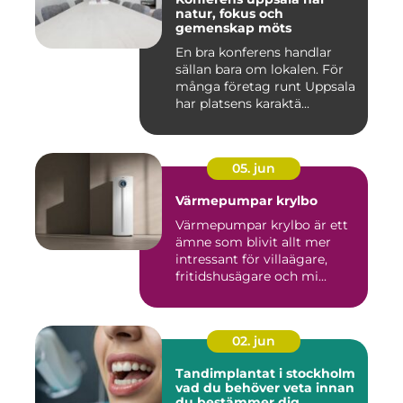
natur, fokus och
gemenskap möts
En bra konferens handlar
sällan bara om lokalen. För
många företag runt Uppsala
har platsens karaktä...
05. jun
Värmepumpar krylbo
Värmepumpar krylbo är ett
ämne som blivit allt mer
intressant för villaägare,
fritidshusägare och mi...
02. jun
Tandimplantat i stockholm
vad du behöver veta innan
du bestämmer dig