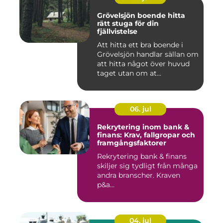
Grövelsjön boende hitta
rätt stuga för din
fjällvistelse
Att hitta ett bra boende i
Grövelsjön handlar sällan om
att hitta något över huvud
taget utan om at...
06. jul
Rekrytering inom bank &
finans: Krav, fallgropar och
framgångsfaktorer
Rekrytering bank & finans
skiljer sig tydligt från många
andra branscher. Kraven
p&a...
04. jul