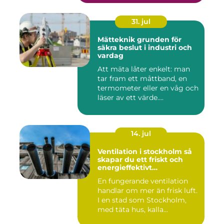
31. jul
Mätteknik grunden för
säkra beslut i industri och
vardag
Att mäta låter enkelt: man
tar fram ett måttband, en
termometer eller en våg och
läser av ett värde....
14. jul
Ventilation i stockholm så
skapar du ett friskt och
energieffektivt
inomhusklimat
En fungerande ventilation
handlar om mer än frisk luft.
I en stad som Stockholm,
med täta hus, kalla...