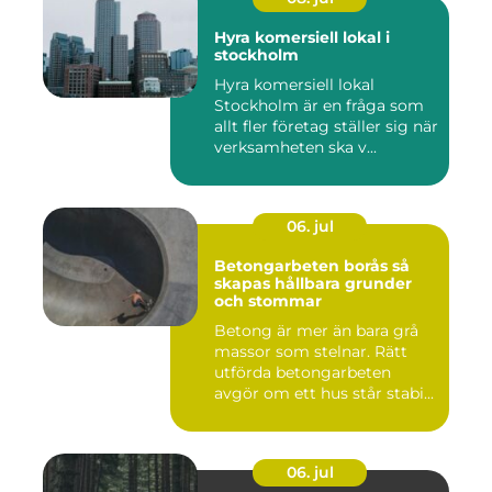
Hyra komersiell lokal i
stockholm
Hyra komersiell lokal
Stockholm är en fråga som
allt fler företag ställer sig när
verksamheten ska v...
06. jul
Betongarbeten borås så
skapas hållbara grunder
och stommar
Betong är mer än bara grå
massor som stelnar. Rätt
utförda betongarbeten
avgör om ett hus står stabi...
06. jul