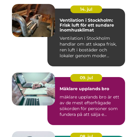
14. jul
Ventilation i Stockholm:
Frisk luft för ett sundare
inomhusklimat
Ventilation i Stockholm
handlar om att skapa frisk,
ren luft i bostäder och
lokaler genom moder...
09. jul
Mäklare upplands bro
mäklare upplands bro är ett
av de mest efterfrågade
sökorden för personer som
fundera på att sälja e...
08. jul