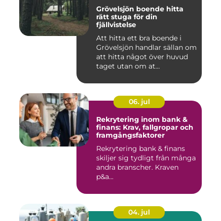
Grövelsjön boende hitta
rätt stuga för din
fjällvistelse
Att hitta ett bra boende i
Grövelsjön handlar sällan om
att hitta något över huvud
taget utan om at...
06. jul
Rekrytering inom bank &
finans: Krav, fallgropar och
framgångsfaktorer
Rekrytering bank & finans
skiljer sig tydligt från många
andra branscher. Kraven
p&a...
04. jul