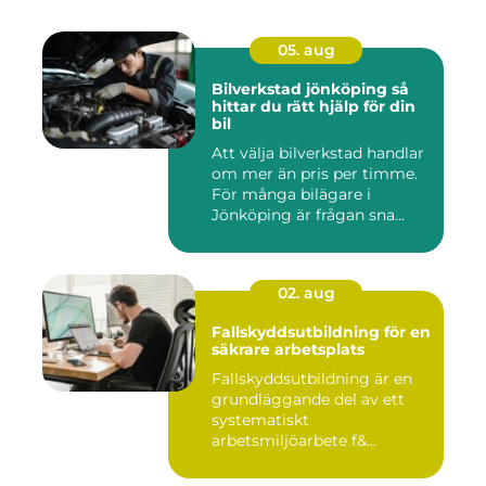
05. aug
Bilverkstad jönköping så
hittar du rätt hjälp för din
bil
Att välja bilverkstad handlar
om mer än pris per timme.
För många bilägare i
Jönköping är frågan sna...
02. aug
Fallskyddsutbildning för en
säkrare arbetsplats
Fallskyddsutbildning är en
grundläggande del av ett
systematiskt
arbetsmiljöarbete f&...