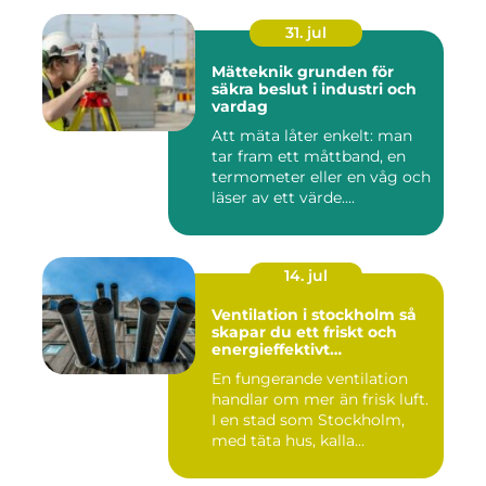
31. jul
Mätteknik grunden för
säkra beslut i industri och
vardag
Att mäta låter enkelt: man
tar fram ett måttband, en
termometer eller en våg och
läser av ett värde....
14. jul
Ventilation i stockholm så
skapar du ett friskt och
energieffektivt
inomhusklimat
En fungerande ventilation
handlar om mer än frisk luft.
I en stad som Stockholm,
med täta hus, kalla...