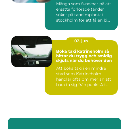
Många som funderar på att
ersätta förlorade tänder
söker på tandimplantat
stockholm för att få en bi...
02. jun
Boka taxi katrineholm så
hittar du trygg och smidig
skjuts när du behöver den
Att boka taxi i en mindre
stad som Katrineholm
handlar ofta om mer än att
bara ta sig från punkt A t...