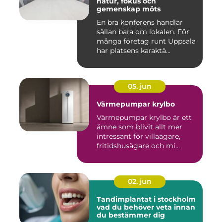
natur, fokus och
gemenskap möts
En bra konferens handlar
sällan bara om lokalen. För
många företag runt Uppsala
har platsens karaktä...
05. jun
Värmepumpar krylbo
Värmepumpar krylbo är ett
ämne som blivit allt mer
intressant för villaägare,
fritidshusägare och mi...
02. jun
Tandimplantat i stockholm
vad du behöver veta innan
du bestämmer dig