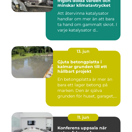
frigörs dolda värden och
minskar klimatavtrycket
Att återvinna katalysator
handlar om mer än att bara
ta hand om gammalt skrot. I
varje katalysator d...
13. jun
Gjuta betongplatta i
kalmar grunden till ett
hållbart projekt
En betongplatta är mer än
bara ett lager betong på
marken. Den är själva
grunden för huset, garaget,...
11. jun
Konferens uppsala när