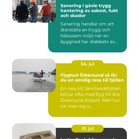
Sanering i gävle trygg
hantering av asbest, fukt
och skador
Sanering handlar om att
återställa en trygg och
hälsosam miljö när en
byggnad har drabbats av
skador...
04. jul
Flygtaxi Östersund så får
du en smidig resa till fjällen
En resa till Jämtlandsfjällen
börjar ofta med flyg till Åre
Östersund Airport. Men hur
tar man sig e...
01. jul