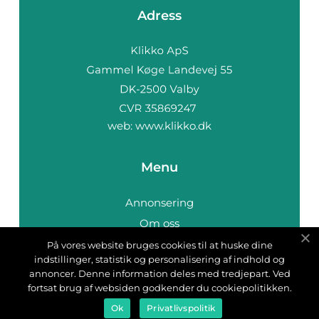
Adress
web:
www.klikko.dk
Menu
Annonsering
Om oss
Cookies
På vores website bruges cookies til at huske dine
indstillinger, statistik og personalisering af indhold og
Kontakta oss
annoncer. Denne information deles med tredjepart. Ved
Sitemap
fortsat brug af websiden godkender du cookiepolitikken.
Ok
Privatlivspolitik