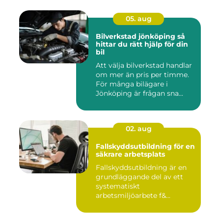
05. aug
Bilverkstad jönköping så
hittar du rätt hjälp för din
bil
Att välja bilverkstad handlar
om mer än pris per timme.
För många bilägare i
Jönköping är frågan sna...
02. aug
Fallskyddsutbildning för en
säkrare arbetsplats
Fallskyddsutbildning är en
grundläggande del av ett
systematiskt
arbetsmiljöarbete f&...