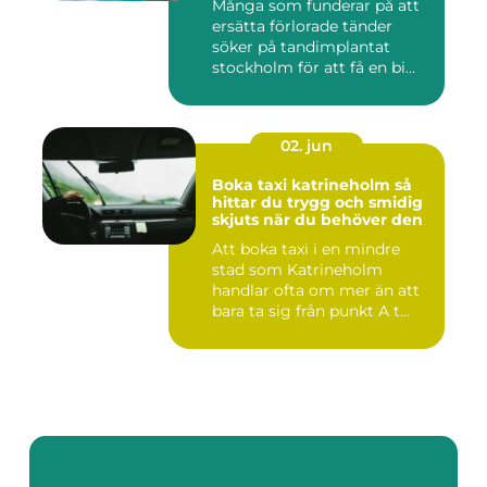
Många som funderar på att
ersätta förlorade tänder
söker på tandimplantat
stockholm för att få en bi...
02. jun
Boka taxi katrineholm så
hittar du trygg och smidig
skjuts när du behöver den
Att boka taxi i en mindre
stad som Katrineholm
handlar ofta om mer än att
bara ta sig från punkt A t...