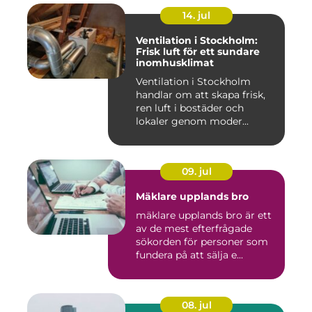
14. jul
Ventilation i Stockholm:
Frisk luft för ett sundare
inomhusklimat
Ventilation i Stockholm
handlar om att skapa frisk,
ren luft i bostäder och
lokaler genom moder...
09. jul
Mäklare upplands bro
mäklare upplands bro är ett
av de mest efterfrågade
sökorden för personer som
fundera på att sälja e...
08. jul