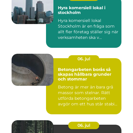
Hyra komersiell lokal i
stockholm
Hyra komersiell lokal
Stockholm är en fråga som
allt fler företag ställer sig när
verksamheten ska v...
06. jul
Betongarbeten borås så
skapas hållbara grunder
och stommar
Betong är mer än bara grå
massor som stelnar. Rätt
utförda betongarbeten
avgör om ett hus står stabi...
06. jul