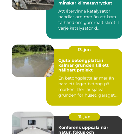
minskar klimatavtrycket
Att återvinna katalysator
handlar om mer än att bara
ta hand om gammalt skrot. I
varje katalysator d...
13. jun
Gjuta betongplatta i
kalmar grunden till ett
hållbart projekt
En betongplatta är mer än
bara ett lager betong på
marken. Den är själva
grunden för huset, garaget,...
11. jun
Konferens uppsala när
natur, fokus och