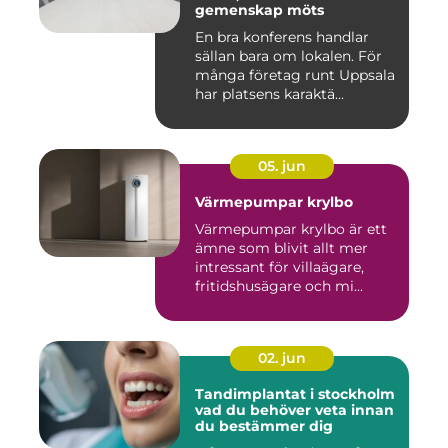
gemenskap möts
En bra konferens handlar
sällan bara om lokalen. För
många företag runt Uppsala
har platsens karaktä...
05. jun
Värmepumpar krylbo
Värmepumpar krylbo är ett
ämne som blivit allt mer
intressant för villaägare,
fritidshusägare och mi...
02. jun
Tandimplantat i stockholm
vad du behöver veta innan
du bestämmer dig