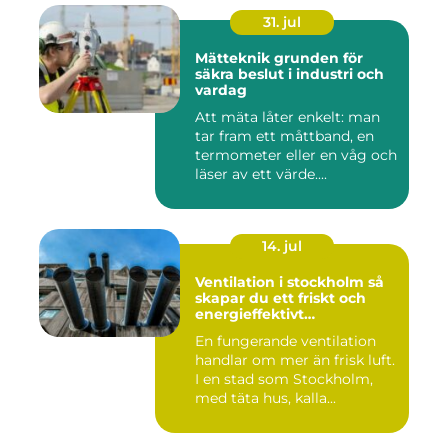
31. jul
Mätteknik grunden för
säkra beslut i industri och
vardag
Att mäta låter enkelt: man
tar fram ett måttband, en
termometer eller en våg och
läser av ett värde....
14. jul
Ventilation i stockholm så
skapar du ett friskt och
energieffektivt
inomhusklimat
En fungerande ventilation
handlar om mer än frisk luft.
I en stad som Stockholm,
med täta hus, kalla...