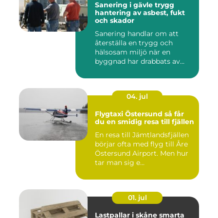
Sanering i gävle trygg
hantering av asbest, fukt
och skador
Sanering handlar om att
återställa en trygg och
hälsosam miljö när en
byggnad har drabbats av
skador...
04. jul
Flygtaxi Östersund så får
du en smidig resa till fjällen
En resa till Jämtlandsfjällen
börjar ofta med flyg till Åre
Östersund Airport. Men hur
tar man sig e...
01. jul
Lastpallar i skåne smarta