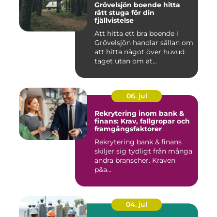
Grövelsjön boende hitta
rätt stuga för din
fjällvistelse
Att hitta ett bra boende i
Grövelsjön handlar sällan om
att hitta något över huvud
taget utan om at...
06. jul
Rekrytering inom bank &
finans: Krav, fallgropar och
framgångsfaktorer
Rekrytering bank & finans
skiljer sig tydligt från många
andra branscher. Kraven
p&a...
04. jul