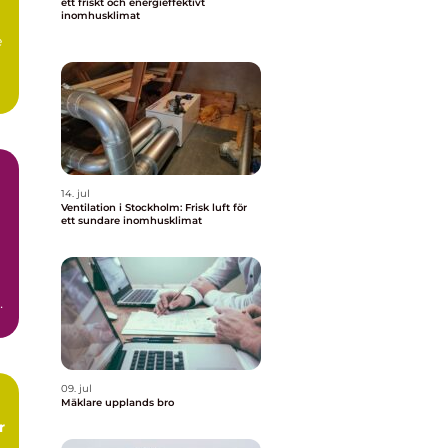
ett friskt och energieffektivt
inomhusklimat
e
.
14. jul
Ventilation i Stockholm: Frisk luft för
ett sundare inomhusklimat
a
09. jul
Mäklare upplands bro