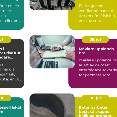
energieffektivt
åter enkelt:
En fungerande
inomhusklimat
ram ett
ventilation handlar
 en
om mer än frisk luft. 
r eller en
en stad som
ser av ett
Stockholm, med tät
hus, kalla...
ul
09. jul
n i
Mäklare upplands
 Frisk luft
bro
undare
mäklare upplands br
limat
 i
är ett av de mest
 handlar
efterfrågade sökord
pa frisk,
för personer som
 bostäder och
fundera på att sälja e.
enom
ul
06. jul
rsiell lokal
Betongarbeten
lm
borås så skapas
hållbara grunder