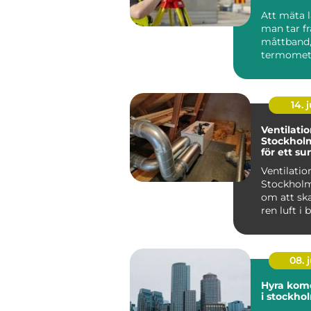
Att mäta l
man tar f
måttband,
termomete
våg och lä
värde....
14. j
Ventilatio
Stockholm:
för ett s
inomhusk
Ventilation
Stockholm
om att ska
ren luft i
lokaler g
moder...
08. j
Hyra kome
i stockho