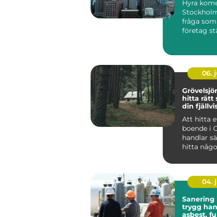
Hyra komer
Stockholm
fråga som a
företag st
verksamhet
06. j
Grövelsj
hitta rätt
din fjällvi
Att hitta e
boende i 
handlar sä
hitta någo
huvud taget uta
at...
04. j
Sanering 
trygg han
asbest, f