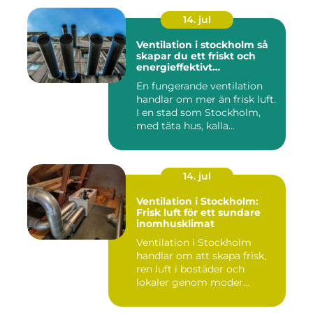
14. jul
Ventilation i stockholm så
skapar du ett friskt och
energieffektivt
inomhusklimat
En fungerande ventilation
handlar om mer än frisk luft.
I en stad som Stockholm,
med täta hus, kalla...
14. jul
Ventilation i Stockholm:
Frisk luft för ett sundare
inomhusklimat
Ventilation i Stockholm
handlar om att skapa frisk,
ren luft i bostäder och
lokaler genom moder...