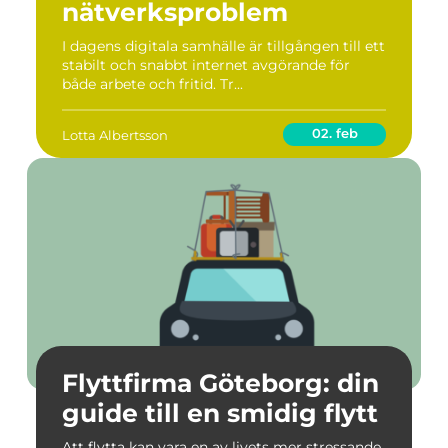
nätverksproblem
I dagens digitala samhälle är tillgången till ett
stabilt och snabbt internet avgörande för
både arbete och fritid. Tr...
02. feb
Lotta Albertsson
Flyttfirma Göteborg: din
guide till en smidig flytt
Att flytta kan vara en av livets mer stressande