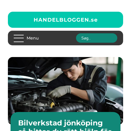
HANDELBLOGGEN.
se
Menu
Bilverkstad jönköping