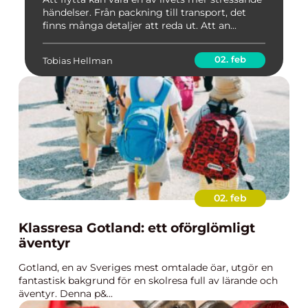
händelser. Från packning till transport, det
finns många detaljer att reda ut. Att an...
02. feb
Tobias Hellman
02. feb
Klassresa Gotland: ett oförglömligt
äventyr
Gotland, en av Sveriges mest omtalade öar, utgör en
fantastisk bakgrund för en skolresa full av lärande och
äventyr. Denna p&...