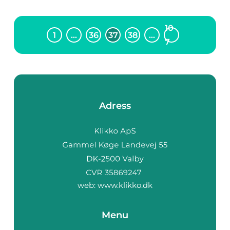
10
1
…
36
37
38
…
7
Adress
web:
www.klikko.dk
Menu