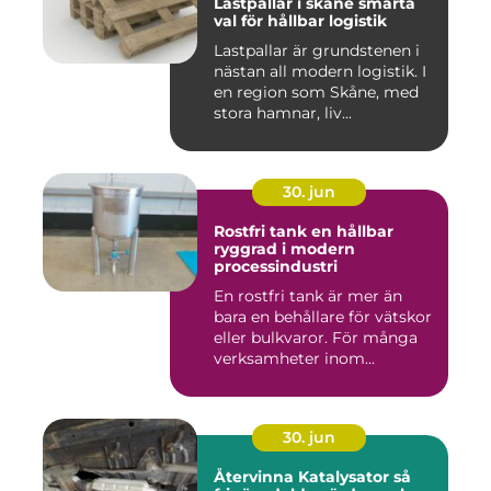
Lastpallar i skåne smarta
val för hållbar logistik
Lastpallar är grundstenen i
nästan all modern logistik. I
en region som Skåne, med
stora hamnar, liv...
30. jun
Rostfri tank en hållbar
ryggrad i modern
processindustri
En rostfri tank är mer än
bara en behållare för vätskor
eller bulkvaror. För många
verksamheter inom...
30. jun
Återvinna Katalysator så