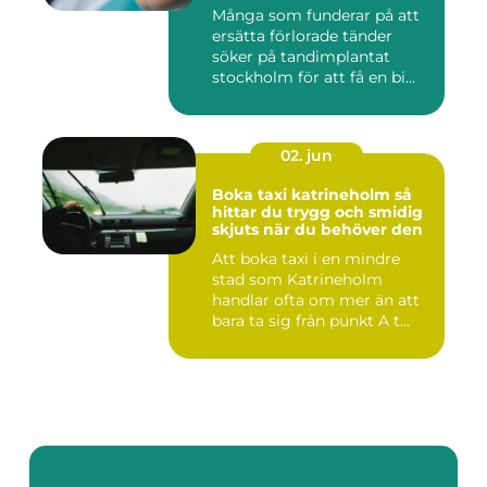
Många som funderar på att
ersätta förlorade tänder
söker på tandimplantat
stockholm för att få en bi...
02. jun
Boka taxi katrineholm så
hittar du trygg och smidig
skjuts när du behöver den
Att boka taxi i en mindre
stad som Katrineholm
handlar ofta om mer än att
bara ta sig från punkt A t...