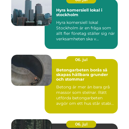
Hyra komersiell lokal i
stockholm
Hyra komersiell lokal
Stockholm är en fråga som
allt fler företag ställer sig när
verksamheten ska v...
06. jul
Betongarbeten borås så
skapas hållbara grunder
och stommar
Betong är mer än bara grå
massor som stelnar. Rätt
utförda betongarbeten
avgör om ett hus står stabi...
06. jul