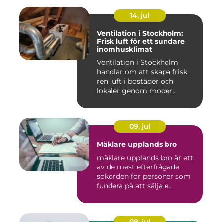
14. jul
Ventilation i Stockholm:
Frisk luft för ett sundare
inomhusklimat
Ventilation i Stockholm
handlar om att skapa frisk,
ren luft i bostäder och
lokaler genom moder...
09. jul
Mäklare upplands bro
mäklare upplands bro är ett
av de mest efterfrågade
sökorden för personer som
fundera på att sälja e...
08. jul