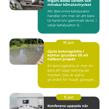
frigörs dolda värden och
minskar klimatavtrycket
Att återvinna katalysator
handlar om mer än att bara
ta hand om gammalt skrot. I
varje katalysator d...
13. jun
Gjuta betongplatta i
kalmar grunden till ett
hållbart projekt
En betongplatta är mer än
bara ett lager betong på
marken. Den är själva
grunden för huset, garaget,...
11. jun
Konferens uppsala när