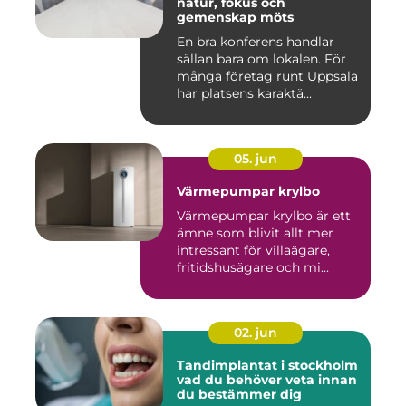
natur, fokus och
gemenskap möts
En bra konferens handlar
sällan bara om lokalen. För
många företag runt Uppsala
har platsens karaktä...
05. jun
Värmepumpar krylbo
Värmepumpar krylbo är ett
ämne som blivit allt mer
intressant för villaägare,
fritidshusägare och mi...
02. jun
Tandimplantat i stockholm
vad du behöver veta innan
du bestämmer dig