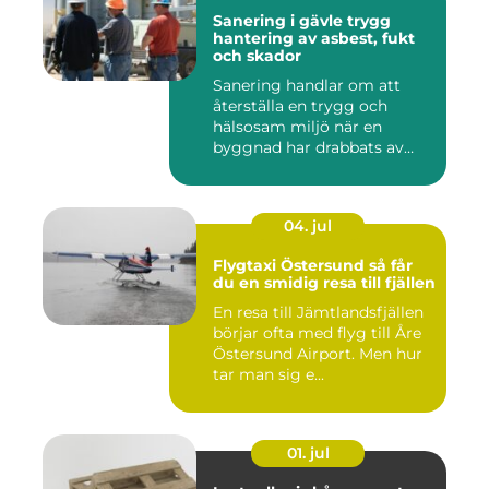
Sanering i gävle trygg
hantering av asbest, fukt
och skador
Sanering handlar om att
återställa en trygg och
hälsosam miljö när en
byggnad har drabbats av
skador...
04. jul
Flygtaxi Östersund så får
du en smidig resa till fjällen
En resa till Jämtlandsfjällen
börjar ofta med flyg till Åre
Östersund Airport. Men hur
tar man sig e...
01. jul