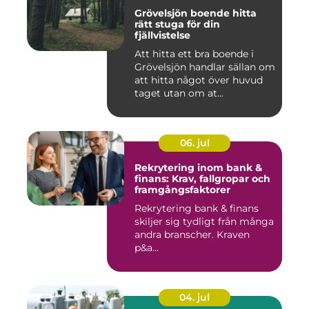
Grövelsjön boende hitta
rätt stuga för din
fjällvistelse
Att hitta ett bra boende i
Grövelsjön handlar sällan om
att hitta något över huvud
taget utan om at...
06. jul
Rekrytering inom bank &
finans: Krav, fallgropar och
framgångsfaktorer
Rekrytering bank & finans
skiljer sig tydligt från många
andra branscher. Kraven
p&a...
04. jul