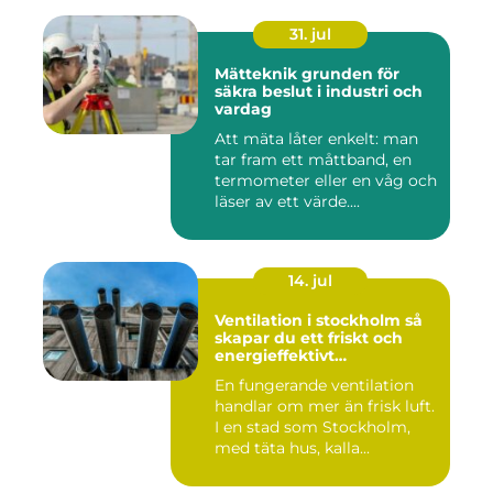
31. jul
Mätteknik grunden för
säkra beslut i industri och
vardag
Att mäta låter enkelt: man
tar fram ett måttband, en
termometer eller en våg och
läser av ett värde....
14. jul
Ventilation i stockholm så
skapar du ett friskt och
energieffektivt
inomhusklimat
En fungerande ventilation
handlar om mer än frisk luft.
I en stad som Stockholm,
med täta hus, kalla...