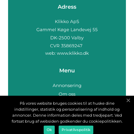
Adress
web:
www.klikko.dk
Menu
Annonsering
Om oss
Cookies
På vores website bruges cookies til at huske dine
indstillinger, statistik og personalisering af indhold og
Kontakta oss
annoncer. Denne information deles med tredjepart. Ved
Sitemap
fortsat brug af websiden godkender du cookiepolitikken.
Ok
Privatlivspolitik