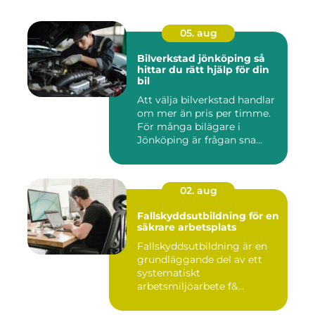
05. aug
Bilverkstad jönköping så
hittar du rätt hjälp för din
bil
Att välja bilverkstad handlar
om mer än pris per timme.
För många bilägare i
Jönköping är frågan sna...
02. aug
Fallskyddsutbildning för en
säkrare arbetsplats
Fallskyddsutbildning är en
grundläggande del av ett
systematiskt
arbetsmiljöarbete f&...