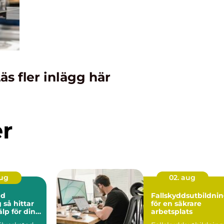
äs fler inlägg här
er
aug
02. aug
ad
Fallskyddsutbildni
ar
för en säkrare
älp för din
arbetsplats