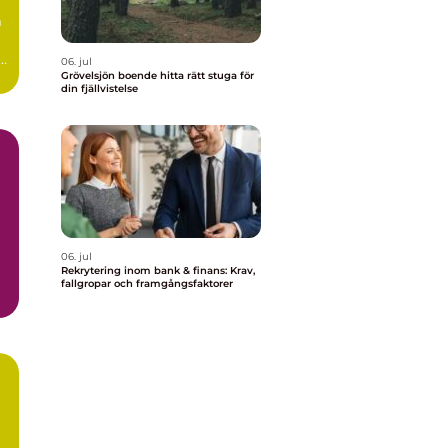
m
r
06. jul
..
Grövelsjön boende hitta rätt stuga för
din fjällvistelse
06. jul
Rekrytering inom bank & finans: Krav,
fallgropar och framgångsfaktorer