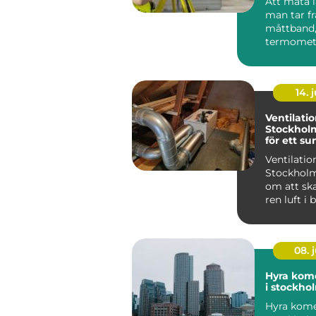
Att mäta l
man tar f
måttband,
termomete
våg och lä
värde....
14. j
Ventilatio
Stockholm:
för ett s
inomhusk
Ventilation
Stockholm
om att ska
ren luft i
lokaler g
moder...
08. j
Hyra kome
i stockho
Hyra komer