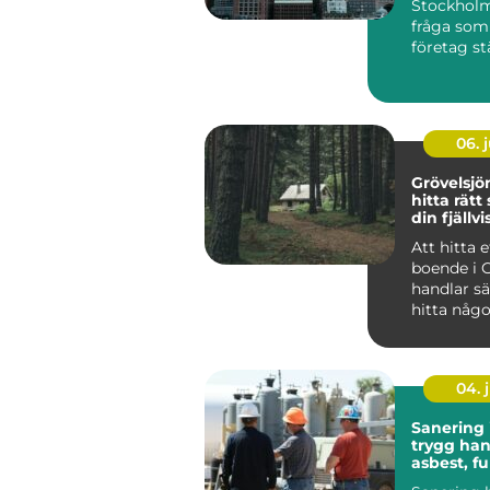
Stockholm
fråga som a
företag st
verksamhet
06. j
Grövelsj
hitta rätt
din fjällvi
Att hitta e
boende i 
handlar sä
hitta någo
huvud taget uta
at...
04. j
Sanering 
trygg han
asbest, f
skador