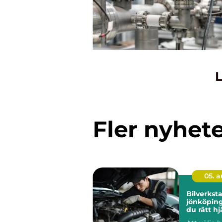
L
Fler nyhet
05. 
Bilverkst
jönköping så hitt
du rätt hj
bil