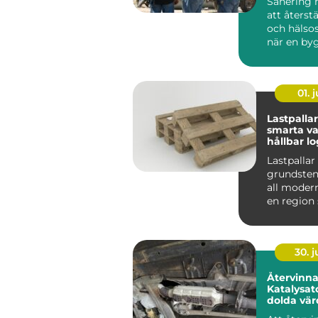
Sanering 
att återst
och hälso
när en by
drabbats a
01. j
Lastpallar
smarta va
hållbar lo
Lastpallar
grundsten
all modern 
en region
med stora
liv...
30. 
Återvinn
Katalysator så fri
dolda vä
minskar