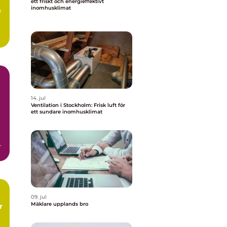
ett friskt och energieffektivt
inomhusklimat
e
.
14. jul
Ventilation i Stockholm: Frisk luft för
ett sundare inomhusklimat
a
09. jul
Mäklare upplands bro