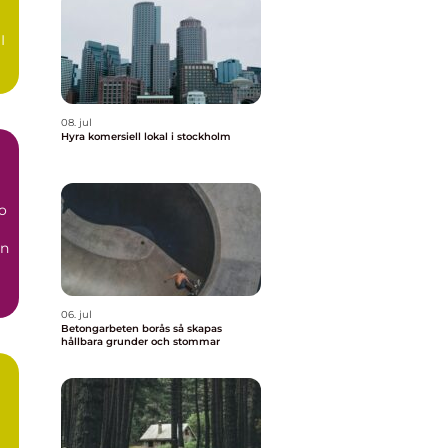
I
a
08. jul
Hyra komersiell lokal i stockholm
o
en
..
06. jul
Betongarbeten borås så skapas
hållbara grunder och stommar