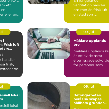
åter enkelt:
En fungerande
inomhusklimat
ram ett
ventilation handlar
 en
om mer än frisk luft. 
r eller en
en stad som
ser av ett
Stockholm, med tät
hus, kalla...
ul
09. jul
n i
Mäklare upplands
 Frisk luft
bro
undare
mäklare upplands br
limat
 i
är ett av de mest
 handlar
efterfrågade sökord
pa frisk,
för personer som
 bostäder och
fundera på att sälja e.
enom
ul
06. jul
rsiell lokal
Betongarbeten
lm
borås så skapas
hållbara grunder
siell lokal
och stommar