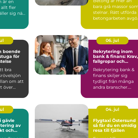
Betong är mer än
 är en
bara grå massor so
llt fler
stelnar. Rätt utförda
äller sig när
betongarbeten avgö
en ska v...
om ett hus står stabi.
ul
06. jul
ön boende
Rekrytering inom
 stuga för
bank & finans: Krav,
stelse
fallgropar och
framgångsfaktorer
tt bra
Rekrytering bank &
Grövelsjön
finans skiljer sig
llan om att
tydligt från många
t över
andra branscher.
n om
Kraven p&a...
ul
04. jul
i gävle
Flygtaxi Östersund
tering av
så får du en smidig
ukt och
resa till fjällen