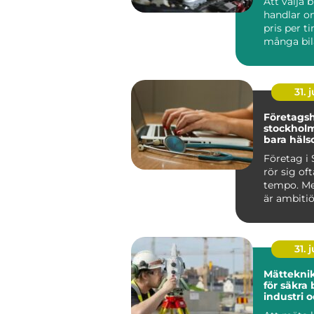
Att välja 
handlar o
pris per t
många bil
Jönköping
sna...
31. j
Företagsh
stockholm mer 
bara häls
Företag i
rör sig oft
tempo. Me
är ambitiö
internatio
vana vi...
31. j
Mätteknik grund
för säkra 
industri 