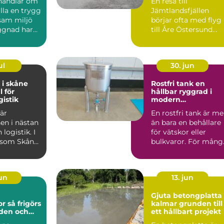
handlar om
En resa till
älla en trygg
Jämtlandsfjällen
sam miljö
börjar ofta med flyg
ggnad har
till Åre Östersund
v skador...
Airport. Men hur tar
man sig e...
ul
30. jun
 i skåne
Rostfri tank en
l för
hållbar ryggrad i
gistik
modern
processindustri
 är
En rostfri tank är me
en i nästan
än bara en behållare
logistik. I
för vätskor eller
 som Skåne,
bulkvaror. För mång
 hamnar,
verksamheter inom..
jun
13. jun
a
Gjuta betongplatta 
görs
kalmar grunden till
rden och
ett hållbart projekt