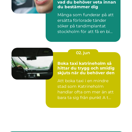
vad du behöver veta innan
du bestämmer dig
Många som funderar på att
ersätta förlorade tänder
söker på tandimplantat
stockholm för att få en bi...
02. jun
Boka taxi katrineholm så
hittar du trygg och smidig
skjuts när du behöver den
Att boka taxi i en mindre
stad som Katrineholm
handlar ofta om mer än att
bara ta sig från punkt A t...