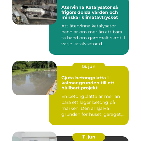
Återvinna Katalysator så
frigörs dolda värden och
minskar klimatavtrycket
Att återvinna katalysator
handlar om mer än att bara
ta hand om gammalt skrot. I
varje katalysator d...
13. jun
Gjuta betongplatta i
kalmar grunden till ett
hållbart projekt
En betongplatta är mer än
bara ett lager betong på
marken. Den är själva
grunden för huset, garaget,...
11. jun