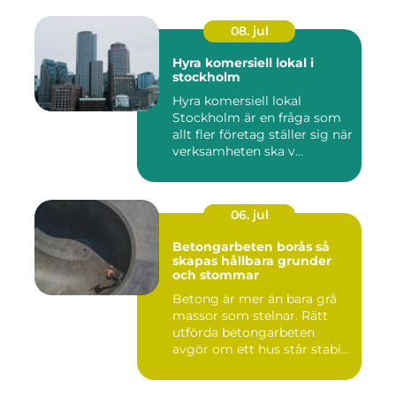
08. jul
Hyra komersiell lokal i
stockholm
Hyra komersiell lokal
Stockholm är en fråga som
allt fler företag ställer sig när
verksamheten ska v...
06. jul
Betongarbeten borås så
skapas hållbara grunder
och stommar
Betong är mer än bara grå
massor som stelnar. Rätt
utförda betongarbeten
avgör om ett hus står stabi...