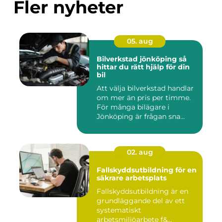
Fler nyheter
05. aug
Bilverkstad jönköping så
hittar du rätt hjälp för din
bil
Att välja bilverkstad handlar
om mer än pris per timme.
För många bilägare i
Jönköping är frågan sna...
02. aug
Fallskyddsutbildning för en
säkrare arbetsplats
Fallskyddsutbildning är en
grundläggande del av ett
systematiskt
arbetsmiljöarbete f&...