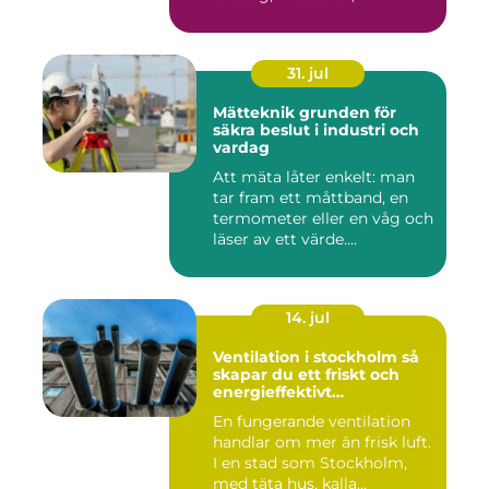
31. jul
Mätteknik grunden för
säkra beslut i industri och
vardag
Att mäta låter enkelt: man
tar fram ett måttband, en
termometer eller en våg och
läser av ett värde....
14. jul
Ventilation i stockholm så
skapar du ett friskt och
energieffektivt
inomhusklimat
En fungerande ventilation
handlar om mer än frisk luft.
I en stad som Stockholm,
med täta hus, kalla...