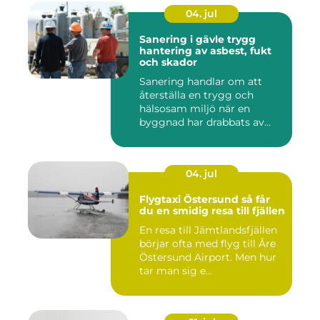
04. jul
Sanering i gävle trygg
hantering av asbest, fukt
och skador
Sanering handlar om att
återställa en trygg och
hälsosam miljö när en
byggnad har drabbats av
skador...
04. jul
Flygtaxi Östersund så får
du en smidig resa till fjällen
En resa till Jämtlandsfjällen
börjar ofta med flyg till Åre
Östersund Airport. Men hur
tar man sig e...