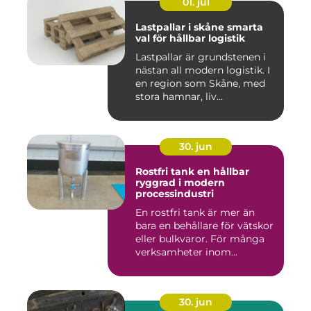
01. jul
Lastpallar i skåne smarta
val för hållbar logistik
Lastpallar är grundstenen i
nästan all modern logistik. I
en region som Skåne, med
stora hamnar, liv...
30. jun
Rostfri tank en hållbar
ryggrad i modern
processindustri
En rostfri tank är mer än
bara en behållare för vätskor
eller bulkvaror. För många
verksamheter inom...
30. jun