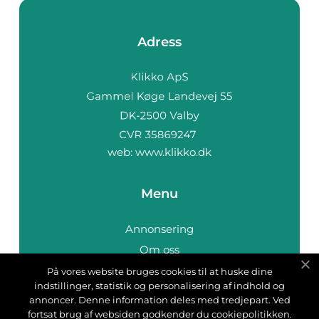
Adress
web:
www.klikko.dk
Menu
Annonsering
Om oss
Cookies
På vores website bruges cookies til at huske dine
indstillinger, statistik og personalisering af indhold og
Kontakta oss
annoncer. Denne information deles med tredjepart. Ved
Sitemap
fortsat brug af websiden godkender du cookiepolitikken.