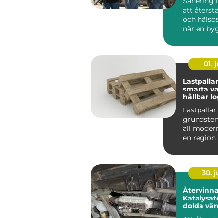
Sanering 
att återst
och hälso
när en by
drabbats a
01. j
Lastpallar
smarta va
hållbar lo
Lastpallar
grundsten
all modern 
en region
med stora
liv...
30. 
Återvinn
Katalysator så fri
dolda vä
minskar