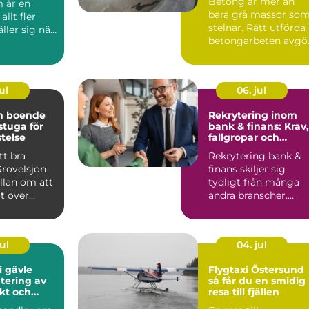
Betong är mer än
 är en
bara grå massor so
llt fler
stelnar. Rätt utförda
äller sig när
betongarbeten avgö
en ska v...
om ett hus står stabi.
ul
06. jul
ön boende
Rekrytering inom
 stuga för
bank & finans: Krav,
stelse
fallgropar och
framgångsfaktorer
tt bra
Rekrytering bank &
Grövelsjön
finans skiljer sig
llan om att
tydligt från många
t över
andra branscher.
n om
Kraven p&a...
ul
04. jul
i gävle
Flygtaxi Östersund
tering av
så får du en smidig
ukt och
resa till fjällen