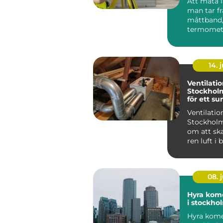
Att mäta l
man tar f
måttband,
termomete
våg och lä
värde....
14. j
Ventilatio
Stockholm:
för ett s
inomhusk
Ventilation
Stockholm
om att ska
ren luft i
lokaler g
moder...
08. j
Hyra kome
i stockho
Hyra komer