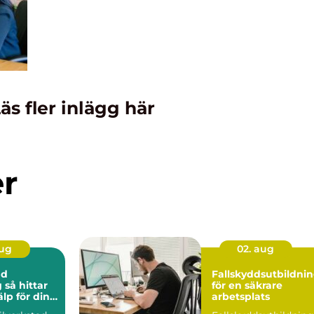
äs fler inlägg här
er
aug
02. aug
ad
Fallskyddsutbildni
ar
för en säkrare
älp för din
arbetsplats