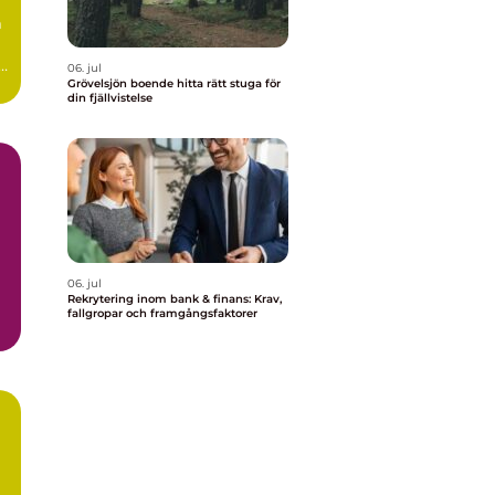
m
r
06. jul
..
Grövelsjön boende hitta rätt stuga för
din fjällvistelse
06. jul
Rekrytering inom bank & finans: Krav,
fallgropar och framgångsfaktorer