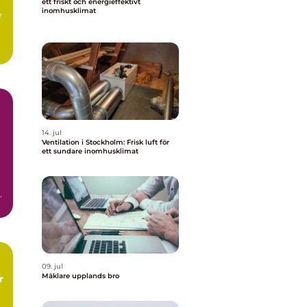
ett friskt och energieffektivt
inomhusklimat
e
.
14. jul
Ventilation i Stockholm: Frisk luft för
ett sundare inomhusklimat
a
09. jul
Mäklare upplands bro