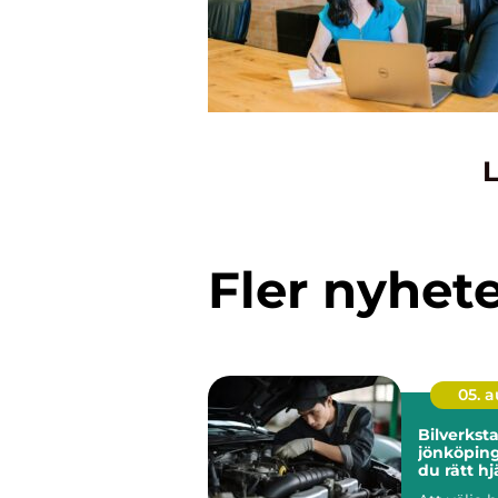
L
Fler nyhet
05. 
Bilverkst
jönköping så hitt
du rätt hj
bil