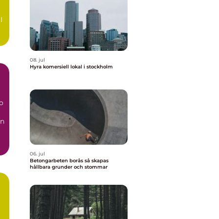
I
a
08. jul
Hyra komersiell lokal i stockholm
o
en
..
06. jul
Betongarbeten borås så skapas
hållbara grunder och stommar