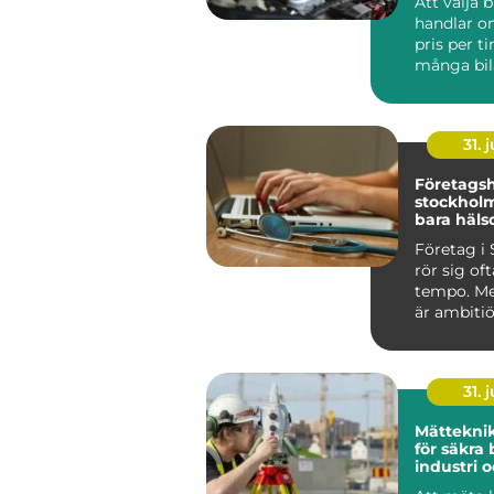
Att välja 
handlar o
pris per t
många bil
Jönköping
sna...
31. j
Företagsh
stockholm mer 
bara häls
Företag i
rör sig oft
tempo. Me
är ambitiö
internatio
vana vi...
31. j
Mätteknik grund
för säkra 
industri 