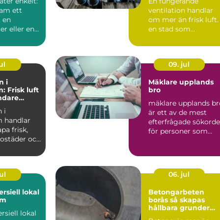
åter enkelt:
En fungerande
inomhusklimat
ram ett
ventilation handlar
 en
om mer än frisk luft. 
r eller en
en stad som
ser av ett
Stockholm, med tät
hus, kalla...
ul
09. jul
n i
Mäklare upplands
 Frisk luft
bro
undare
mäklare upplands br
limat
 i
är ett av de mest
 handlar
efterfrågade sökord
pa frisk,
för personer som
 bostäder och
fundera på att sälja e.
enom
ul
06. jul
rsiell lokal
Betongarbeten
lm
borås så skapas
hållbara grunder
siell lokal
och stommar