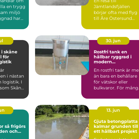
handlar om
En resa till
älla en trygg
Jämtlandsfjällen
sam miljö
börjar ofta med flyg
ggnad har
till Åre Östersund
v skador...
Airport. Men hur tar
man sig e...
ul
30. jun
 i skåne
Rostfri tank en
l för
hållbar ryggrad i
gistik
modern
processindustri
 är
En rostfri tank är me
en i nästan
än bara en behållare
logistik. I
för vätskor eller
 som Skåne,
bulkvaror. För mång
 hamnar,
verksamheter inom..
jun
13. jun
a
Gjuta betongplatta 
görs
kalmar grunden till
rden och
ett hållbart projekt