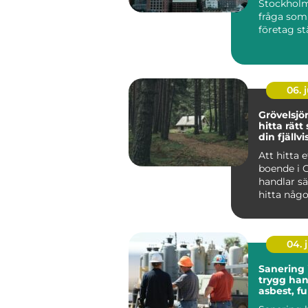
Stockholm
fråga som a
företag st
verksamhet
06. j
Grövelsj
hitta rätt
din fjällvi
Att hitta e
boende i 
handlar sä
hitta någo
huvud taget uta
at...
04. j
Sanering 
trygg han
asbest, f
skador