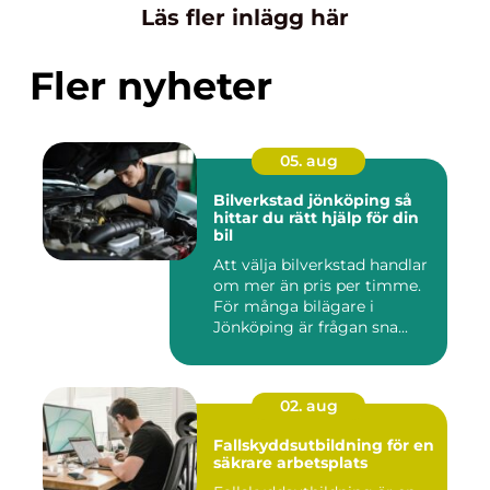
Läs fler inlägg här
Fler nyheter
05. aug
Bilverkstad jönköping så
hittar du rätt hjälp för din
bil
Att välja bilverkstad handlar
om mer än pris per timme.
För många bilägare i
Jönköping är frågan sna...
02. aug
Fallskyddsutbildning för en
säkrare arbetsplats