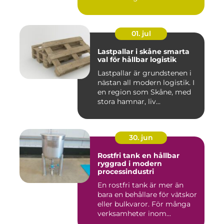
01. jul
Lastpallar i skåne smarta
val för hållbar logistik
Lastpallar är grundstenen i
nästan all modern logistik. I
en region som Skåne, med
stora hamnar, liv...
30. jun
Rostfri tank en hållbar
ryggrad i modern
processindustri
En rostfri tank är mer än
bara en behållare för vätskor
eller bulkvaror. För många
verksamheter inom...