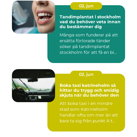
02. jun
Tandimplantat i stockholm
vad du behöver veta innan
du bestämmer dig
Många som funderar på att
ersätta förlorade tänder
söker på tandimplantat
stockholm för att få en bi...
02. jun
Boka taxi katrineholm så
hittar du trygg och smidig
skjuts när du behöver den
Att boka taxi i en mindre
stad som Katrineholm
handlar ofta om mer än att
bara ta sig från punkt A t...