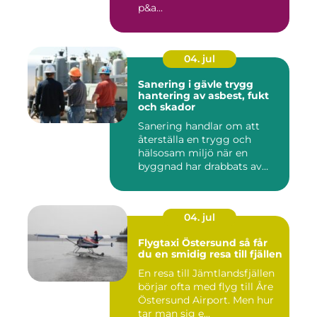
p&a...
04. jul
Sanering i gävle trygg
hantering av asbest, fukt
och skador
Sanering handlar om att
återställa en trygg och
hälsosam miljö när en
byggnad har drabbats av
skador...
04. jul
Flygtaxi Östersund så får
du en smidig resa till fjällen
En resa till Jämtlandsfjällen
börjar ofta med flyg till Åre
Östersund Airport. Men hur
tar man sig e...