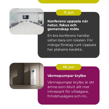
11. jun
Konferens uppsala när
natur, fokus och
gemenskap möts
En bra konferens handlar
sällan bara om lokalen. För
många företag runt Uppsala
har platsens karaktä...
05. jun
Värmepumpar krylbo
Värmepumpar krylbo är ett
ämne som blivit allt mer
intressant för villaägare,
fritidshusägare och mi...