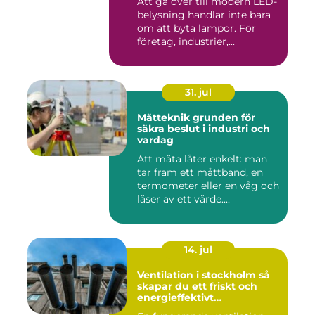
Att gå över till modern LED-
belysning handlar inte bara
om att byta lampor. För
företag, industrier,...
31. jul
Mätteknik grunden för
säkra beslut i industri och
vardag
Att mäta låter enkelt: man
tar fram ett måttband, en
termometer eller en våg och
läser av ett värde....
14. jul
Ventilation i stockholm så
skapar du ett friskt och
energieffektivt
inomhusklimat