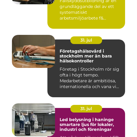
Fallskyddsutbildning är en
grundläggande del av ett
systematiskt
arbetsmiljöarbete f&...
31. jul
Företagshälsovård i
stockholm mer än bara
hälsokontroller
Företag i Stockholm rör sig
ofta i högt tempo.
Medarbetare är ambitiösa,
internationella och vana vi...
31. jul
Led belysning i haninge
smartare ljus för lokaler,
industri och föreningar