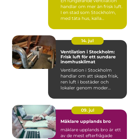
En fungerande ventilation
handlar om mer än frisk luft.
I en stad som Stockholm,
med täta hus, kalla...
14. jul
Ventilation i Stockholm:
Frisk luft för ett sundare
inomhusklimat
Ventilation i Stockholm
handlar om att skapa frisk,
ren luft i bostäder och
lokaler genom moder...
09. jul
Mäklare upplands bro
mäklare upplands bro är ett
av de mest efterfrågade