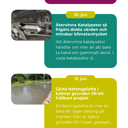
30. jun
Återvinna Katalysator så
frigörs dolda värden och
minskar klimatavtrycket
Att återvinna katalysator
handlar om mer än att bara
ta hand om gammalt skrot. I
varje katalysator d...
13. jun
Gjuta betongplatta i
kalmar grunden till ett
hållbart projekt
En betongplatta är mer än
bara ett lager betong på
marken. Den är själva
grunden för huset, garaget,...