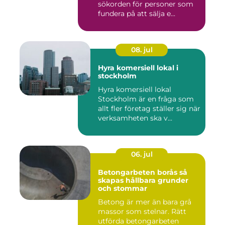
sökorden för personer som
fundera på att sälja e...
08. jul
Hyra komersiell lokal i
stockholm
Hyra komersiell lokal
Stockholm är en fråga som
allt fler företag ställer sig när
verksamheten ska v...
06. jul
Betongarbeten borås så
skapas hållbara grunder
och stommar
Betong är mer än bara grå
massor som stelnar. Rätt
utförda betongarbeten