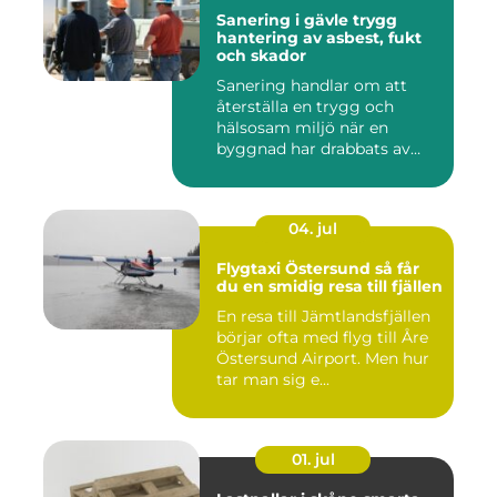
Sanering i gävle trygg
hantering av asbest, fukt
och skador
Sanering handlar om att
återställa en trygg och
hälsosam miljö när en
byggnad har drabbats av
skador...
04. jul
Flygtaxi Östersund så får
du en smidig resa till fjällen
En resa till Jämtlandsfjällen
börjar ofta med flyg till Åre
Östersund Airport. Men hur
tar man sig e...
01. jul