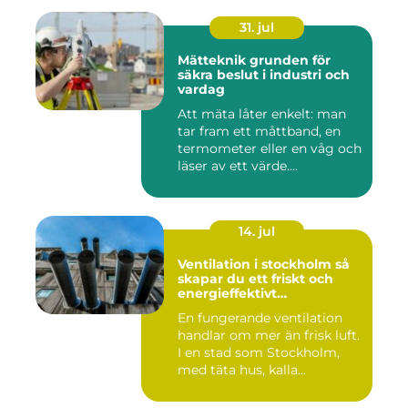
31. jul
Mätteknik grunden för
säkra beslut i industri och
vardag
Att mäta låter enkelt: man
tar fram ett måttband, en
termometer eller en våg och
läser av ett värde....
14. jul
Ventilation i stockholm så
skapar du ett friskt och
energieffektivt
inomhusklimat
En fungerande ventilation
handlar om mer än frisk luft.
I en stad som Stockholm,
med täta hus, kalla...