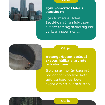
Hyra komersiell lokal i
stockholm
Hyra komersiell lokal
Stockholm är en fråga som
allt fler företag ställer sig när
verksamheten ska v...
06. jul
Betongarbeten borås så
skapas hållbara grunder
och stommar
Betong är mer än bara grå
massor som stelnar. Rätt
utförda betongarbeten
avgör om ett hus står stabi...
06. jul