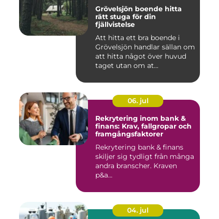
Grövelsjön boende hitta
rätt stuga för din
fjällvistelse
Att hitta ett bra boende i
Grövelsjön handlar sällan om
att hitta något över huvud
taget utan om at...
06. jul
Rekrytering inom bank &
finans: Krav, fallgropar och
framgångsfaktorer
Rekrytering bank & finans
skiljer sig tydligt från många
andra branscher. Kraven
p&a...
04. jul