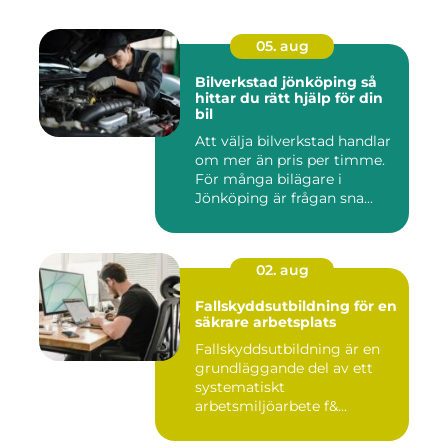
05. aug
Bilverkstad jönköping så
hittar du rätt hjälp för din
bil
Att välja bilverkstad handlar
om mer än pris per timme.
För många bilägare i
Jönköping är frågan sna...
02. aug
Fallskyddsutbildning för en
säkrare arbetsplats
Fallskyddsutbildning är en
grundläggande del av ett
systematiskt
arbetsmiljöarbete f&...