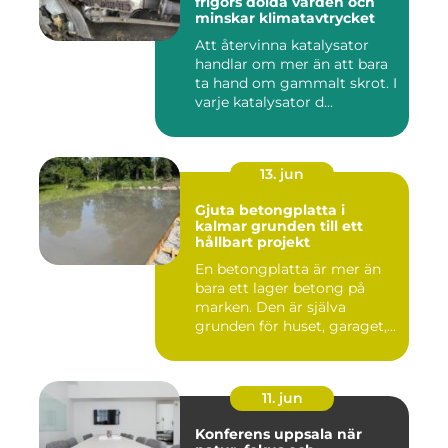
frigörs dolda värden och
minskar klimatavtrycket
Att återvinna katalysator
handlar om mer än att bara
ta hand om gammalt skrot. I
varje katalysator d...
13. jun
Gjuta betongplatta i
kalmar grunden till ett
hållbart projekt
En betongplatta är mer än
bara ett lager betong på
marken. Den är själva
grunden för huset, garaget,...
11. jun
Konferens uppsala när