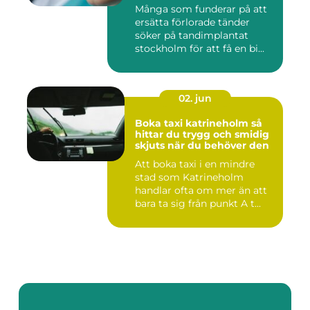
Många som funderar på att
ersätta förlorade tänder
söker på tandimplantat
stockholm för att få en bi...
02. jun
Boka taxi katrineholm så
hittar du trygg och smidig
skjuts när du behöver den
Att boka taxi i en mindre
stad som Katrineholm
handlar ofta om mer än att
bara ta sig från punkt A t...