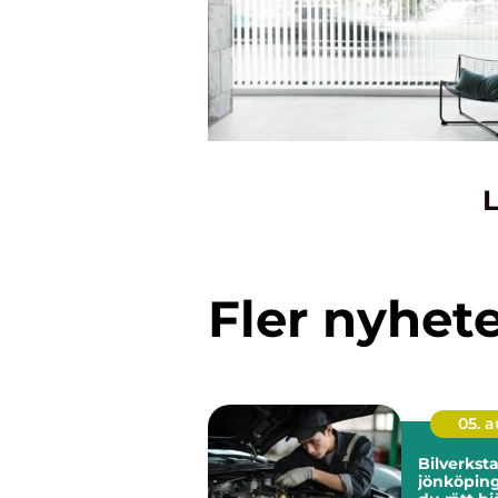
L
Fler nyhet
05. 
Bilverkst
jönköping så hitt