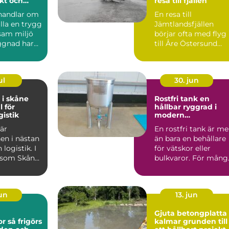
ukt och
resa till fjällen
handlar om
En resa till
älla en trygg
Jämtlandsfjällen
sam miljö
börjar ofta med flyg
ggnad har
till Åre Östersund
v skador...
Airport. Men hur tar
man sig e...
ul
30. jun
 i skåne
Rostfri tank en
l för
hållbar ryggrad i
gistik
modern
processindustri
 är
En rostfri tank är me
en i nästan
än bara en behållare
logistik. I
för vätskor eller
 som Skåne,
bulkvaror. För mång
 hamnar,
verksamheter inom..
jun
13. jun
a
Gjuta betongplatta 
görs
kalmar grunden till