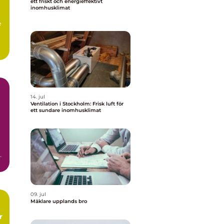
ett friskt och energieffektivt
inomhusklimat
e
.
14. jul
Ventilation i Stockholm: Frisk luft för
ett sundare inomhusklimat
a
09. jul
Mäklare upplands bro