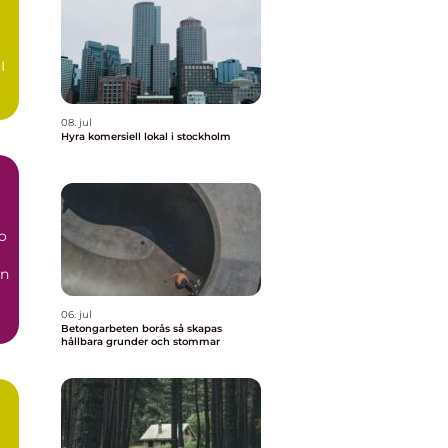
I
a
08. jul
Hyra komersiell lokal i stockholm
o
en
..
06. jul
Betongarbeten borås så skapas
hållbara grunder och stommar