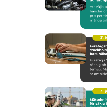
du rätt hj
bil
Att välja 
handlar o
pris per t
många bil
Jönköping
sna...
31. j
Företagsh
stockholm mer 
bara häls
Företag i
rör sig oft
tempo. Me
är ambitiö
internatio
vana vi...
31. j
Mätteknik grund
för säkra 