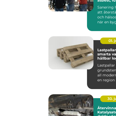
asbest, f
skador
Sanering 
att återst
och hälso
när en by
drabbats a
01. j
Lastpallar
smarta va
hållbar lo
Lastpallar
grundsten
all modern 
en region
med stora
liv...
30. 
Återvinn
Katalysator så fri