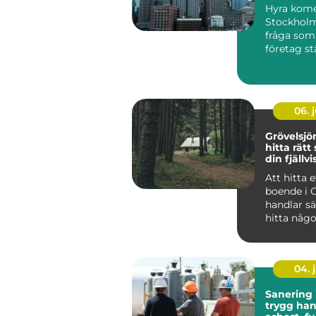
Hyra komer
Stockholm
fråga som a
företag st
verksamhet
06. j
Grövelsj
hitta rätt
din fjällvi
Att hitta e
boende i 
handlar sä
hitta någo
huvud taget uta
at...
04. j
Sanering 
trygg han