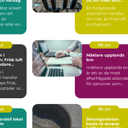
och vardag
du ett friskt och
energieffektivt
åter enkelt:
En fungerande
inomhusklimat
ram ett
ventilation handlar
 en
om mer än frisk luft. 
r eller en
en stad som
ser av ett
Stockholm, med tät
hus, kalla...
ul
09. jul
n i
Mäklare upplands
 Frisk luft
bro
undare
mäklare upplands br
limat
 i
är ett av de mest
 handlar
efterfrågade sökord
pa frisk,
för personer som
 bostäder och
fundera på att sälja e.
enom
ul
06. jul
rsiell lokal
Betongarbeten
lm
borås så skapas