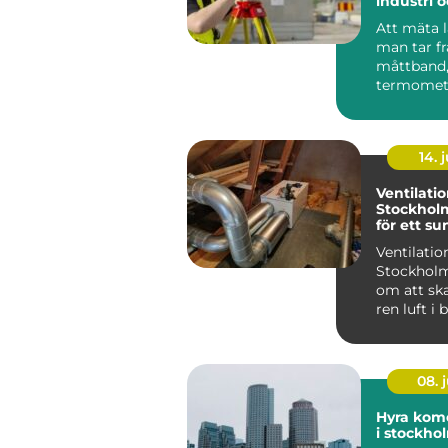
industri 
Att mäta l
man tar f
måttband,
termomete
våg och lä
värde....
14. j
Ventilatio
Stockholm:
för ett s
inomhusk
Ventilation
Stockholm
om att ska
ren luft i
lokaler g
moder...
08. j
Hyra kome
i stockho