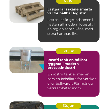
01. jul
Lastpallar i skåne smarta
val för hållbar logistik
Lastpallar är grundstenen i
nästan all modern logistik. I
en region som Skåne, med
stora hamnar, liv...
30. jun
Rostfri tank en hållbar
ryggrad i modern
processindustri
En rostfri tank är mer än
bara en behållare för vätskor
eller bulkvaror. För många
verksamheter inom...
30. jun