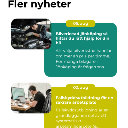
Fler nyheter
05. aug
Bilverkstad jönköping så
hittar du rätt hjälp för din
bil
Att välja bilverkstad handlar
om mer än pris per timme.
För många bilägare i
Jönköping är frågan sna...
02. aug
Fallskyddsutbildning för en
säkrare arbetsplats
Fallskyddsutbildning är en
grundläggande del av ett
systematiskt
arbetsmiljöarbete f&...