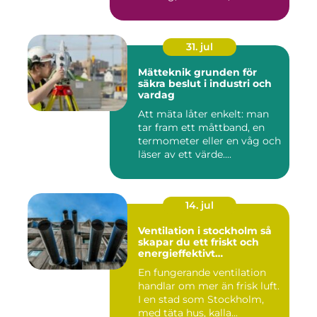
31. jul
Mätteknik grunden för
säkra beslut i industri och
vardag
Att mäta låter enkelt: man
tar fram ett måttband, en
termometer eller en våg och
läser av ett värde....
14. jul
Ventilation i stockholm så
skapar du ett friskt och
energieffektivt
inomhusklimat
En fungerande ventilation
handlar om mer än frisk luft.
I en stad som Stockholm,
med täta hus, kalla...