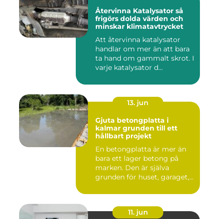
Återvinna Katalysator så
frigörs dolda värden och
minskar klimatavtrycket
Att återvinna katalysator
handlar om mer än att bara
ta hand om gammalt skrot. I
varje katalysator d...
13. jun
Gjuta betongplatta i
kalmar grunden till ett
hållbart projekt
En betongplatta är mer än
bara ett lager betong på
marken. Den är själva
grunden för huset, garaget,...
11. jun