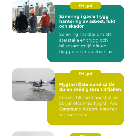
04. jul
Sanering i gävle trygg
hantering av asbest, fukt
och skador
Sanering handlar om att
återställa en trygg och
hälsosam miljö när en
byggnad har drabbats av
skador...
04. jul
Flygtaxi Östersund så får
du en smidig resa till fjällen
En resa till Jämtlandsfjällen
börjar ofta med flyg till Åre
Östersund Airport. Men hur
tar man sig e...