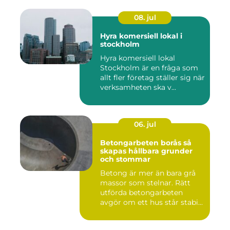
08. jul
Hyra komersiell lokal i
stockholm
Hyra komersiell lokal
Stockholm är en fråga som
allt fler företag ställer sig när
verksamheten ska v...
06. jul
Betongarbeten borås så
skapas hållbara grunder
och stommar
Betong är mer än bara grå
massor som stelnar. Rätt
utförda betongarbeten
avgör om ett hus står stabi...