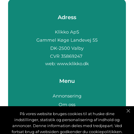
Adress
web:
www.klikko.dk
Menu
Annonsering
Om oss
Cookies
På vores website bruges cookies til at huske dine
indstillinger, statistik og personalisering af indhold og
Kontakta oss
annoncer. Denne information deles med tredjepart. Ved
Sitemap
fortsat brug af websiden godkender du cookiepolitikken.