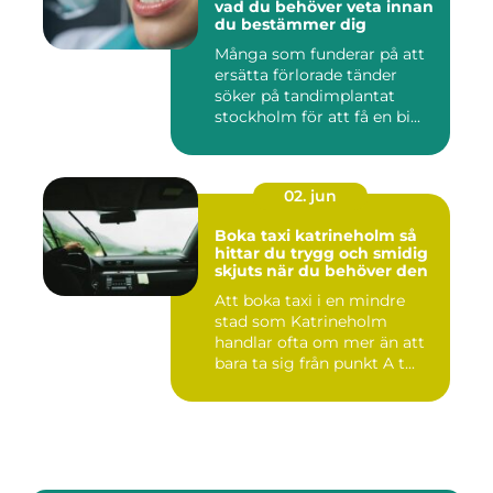
vad du behöver veta innan
du bestämmer dig
Många som funderar på att
ersätta förlorade tänder
söker på tandimplantat
stockholm för att få en bi...
02. jun
Boka taxi katrineholm så
hittar du trygg och smidig
skjuts när du behöver den
Att boka taxi i en mindre
stad som Katrineholm
handlar ofta om mer än att
bara ta sig från punkt A t...