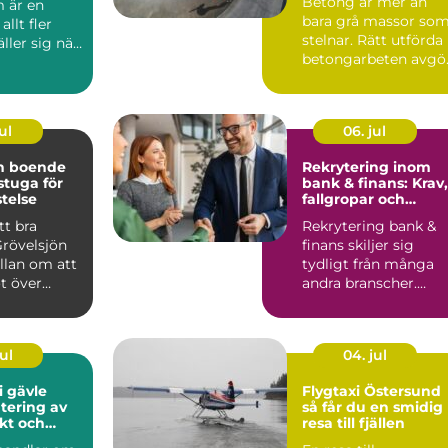
Betong är mer än
 är en
bara grå massor so
llt fler
stelnar. Rätt utförda
äller sig när
betongarbeten avgö
en ska v...
om ett hus står stabi.
ul
06. jul
ön boende
Rekrytering inom
 stuga för
bank & finans: Krav,
stelse
fallgropar och
framgångsfaktorer
tt bra
Rekrytering bank &
Grövelsjön
finans skiljer sig
llan om att
tydligt från många
t över
andra branscher.
n om
Kraven p&a...
ul
04. jul
i gävle
Flygtaxi Östersund
tering av
så får du en smidig
ukt och
resa till fjällen