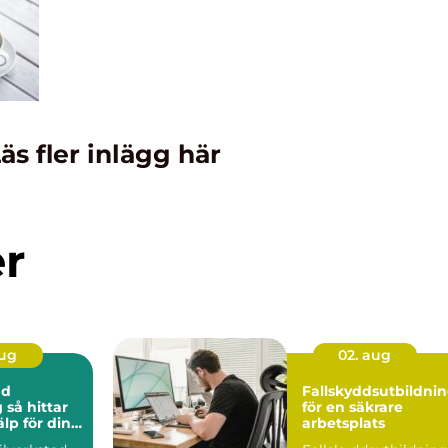
äs fler inlägg här
er
aug
02. aug
ad
Fallskyddsutbildni
ar
för en säkrare
älp för din
arbetsplats