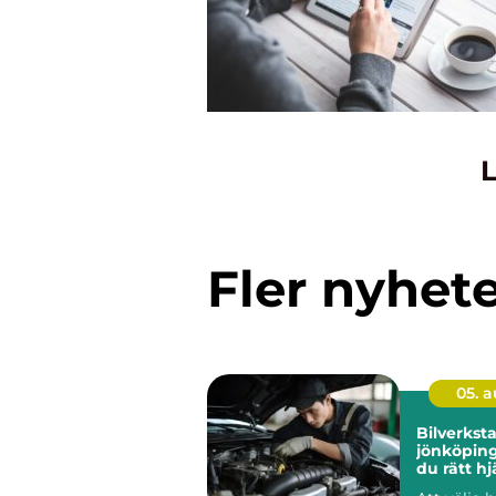
L
Fler nyhet
05. 
Bilverkst
jönköping så hitt
du rätt hj
bil