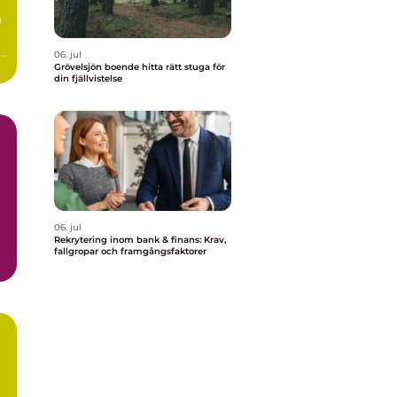
m
r
06. jul
..
Grövelsjön boende hitta rätt stuga för
din fjällvistelse
06. jul
Rekrytering inom bank & finans: Krav,
fallgropar och framgångsfaktorer