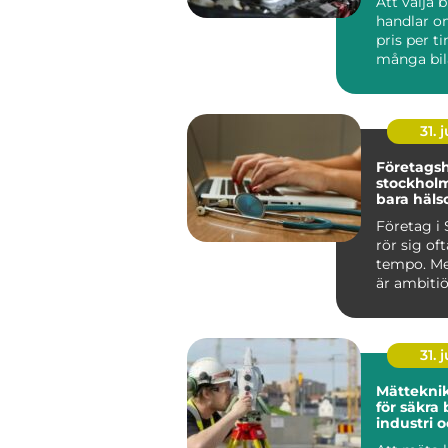
Att välja 
handlar o
pris per t
många bil
Jönköping
sna...
31. j
Företagsh
stockholm mer 
bara häls
Företag i
rör sig oft
tempo. Me
är ambitiö
internatio
vana vi...
31. j
Mätteknik grund
för säkra 
industri 