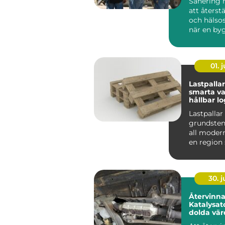
Sanering 
att återst
och hälso
när en by
drabbats a
01. j
Lastpallar
smarta va
hållbar lo
Lastpallar
grundsten
all modern 
en region
med stora
liv...
30. 
Återvinn
Katalysator så fri
dolda vä
minskar