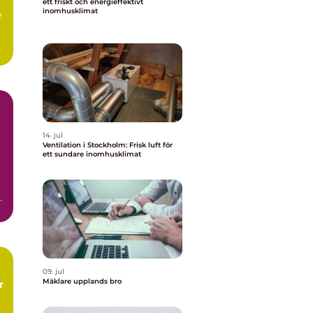
ett friskt och energieffektivt
inomhusklimat
e
.
14. jul
Ventilation i Stockholm: Frisk luft för
ett sundare inomhusklimat
a
09. jul
Mäklare upplands bro