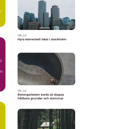
I
a
08. jul
Hyra komersiell lokal i stockholm
o
en
..
06. jul
Betongarbeten borås så skapas
hållbara grunder och stommar