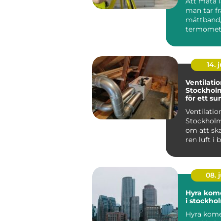
Att mäta l
man tar f
måttband,
termomete
våg och lä
värde....
14. j
Ventilatio
Stockholm:
för ett s
inomhusk
Ventilation
Stockholm
om att ska
ren luft i
lokaler g
moder...
08. j
Hyra kome
i stockho
Hyra komer