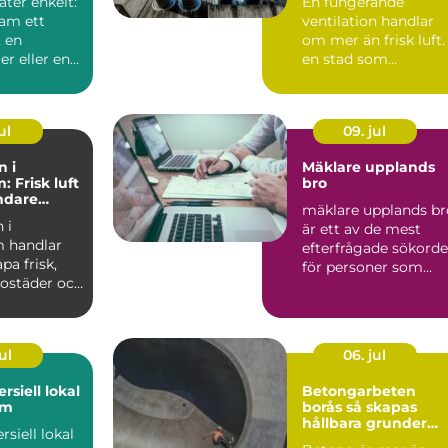
åter enkelt:
En fungerande
inomhusklimat
ram ett
ventilation handlar
 en
om mer än frisk luft. 
r eller en
en stad som
ser av ett
Stockholm, med tät
hus, kalla...
ul
09. jul
n i
Mäklare upplands
 Frisk luft
bro
undare
mäklare upplands br
limat
 i
är ett av de mest
 handlar
efterfrågade sökord
pa frisk,
för personer som
 bostäder och
fundera på att sälja e.
enom
ul
06. jul
rsiell lokal
Betongarbeten
lm
borås så skapas
hållbara grunder
siell lokal
och stommar