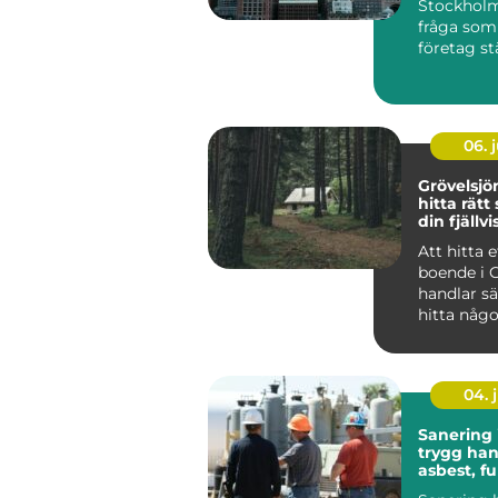
Stockholm
fråga som a
företag st
verksamhet
06. j
Grövelsj
hitta rätt
din fjällvi
Att hitta e
boende i 
handlar sä
hitta någo
huvud taget uta
at...
04. j
Sanering 
trygg han
asbest, f
skador