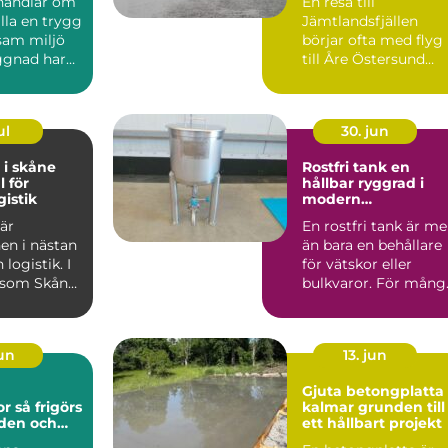
handlar om
En resa till
älla en trygg
Jämtlandsfjällen
sam miljö
börjar ofta med flyg
ggnad har
till Åre Östersund
v skador...
Airport. Men hur tar
man sig e...
ul
30. jun
 i skåne
Rostfri tank en
l för
hållbar ryggrad i
gistik
modern
processindustri
 är
En rostfri tank är me
en i nästan
än bara en behållare
logistik. I
för vätskor eller
 som Skåne,
bulkvaror. För mång
 hamnar,
verksamheter inom..
jun
13. jun
a
Gjuta betongplatta 
görs
kalmar grunden till
rden och
ett hållbart projekt