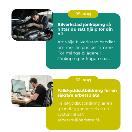
05. aug
Bilverkstad jönköping så
hittar du rätt hjälp för din
bil
Att välja bilverkstad handlar
om mer än pris per timme.
För många bilägare i
Jönköping är frågan sna...
02. aug
Fallskyddsutbildning för en
säkrare arbetsplats
Fallskyddsutbildning är en
grundläggande del av ett
systematiskt
arbetsmiljöarbete f&...