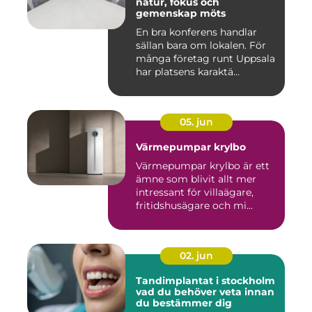
natur, fokus och
gemenskap möts
En bra konferens handlar
sällan bara om lokalen. För
många företag runt Uppsala
har platsens karaktä...
05. jun
Värmepumpar krylbo
Värmepumpar krylbo är ett
ämne som blivit allt mer
intressant för villaägare,
fritidshusägare och mi...
02. jun
Tandimplantat i stockholm
vad du behöver veta innan
du bestämmer dig