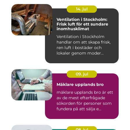
14. jul
Ventilation i Stockholm:
Frisk luft för ett sundare
inomhusklimat
Ventilation i Stockholm
handlar om att skapa frisk,
ren luft i bostäder och
lokaler genom moder...
09. jul
Mäklare upplands bro
mäklare upplands bro är ett
av de mest efterfrågade
sökorden för personer som
fundera på att sälja e...
08. jul