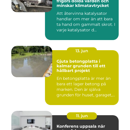
frigörs dolda värden och
minskar klimatavtrycket
Att återvinna katalysator
handlar om mer än att bara
ta hand om gammalt skrot. I
varje katalysator d...
13. jun
Gjuta betongplatta i
kalmar grunden till ett
hållbart projekt
En betongplatta är mer än
bara ett lager betong på
marken. Den är själva
grunden för huset, garaget,...
11. jun
Konferens uppsala när