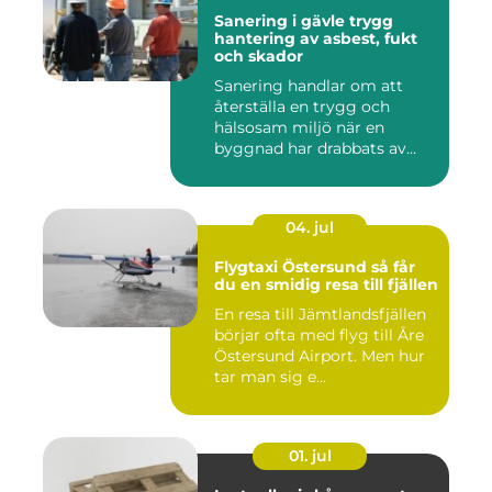
Sanering i gävle trygg
hantering av asbest, fukt
och skador
Sanering handlar om att
återställa en trygg och
hälsosam miljö när en
byggnad har drabbats av
skador...
04. jul
Flygtaxi Östersund så får
du en smidig resa till fjällen
En resa till Jämtlandsfjällen
börjar ofta med flyg till Åre
Östersund Airport. Men hur
tar man sig e...
01. jul