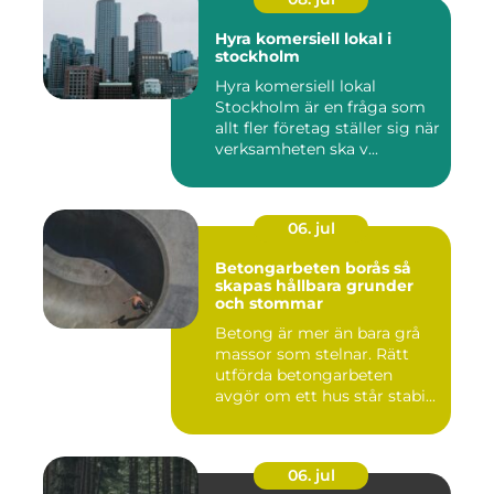
Hyra komersiell lokal i
stockholm
Hyra komersiell lokal
Stockholm är en fråga som
allt fler företag ställer sig när
verksamheten ska v...
06. jul
Betongarbeten borås så
skapas hållbara grunder
och stommar
Betong är mer än bara grå
massor som stelnar. Rätt
utförda betongarbeten
avgör om ett hus står stabi...
06. jul