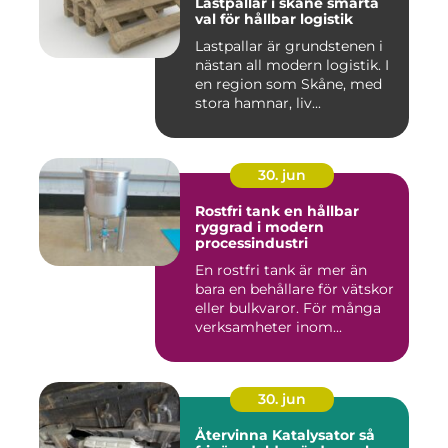
Lastpallar i skåne smarta
val för hållbar logistik
Lastpallar är grundstenen i
nästan all modern logistik. I
en region som Skåne, med
stora hamnar, liv...
30. jun
Rostfri tank en hållbar
ryggrad i modern
processindustri
En rostfri tank är mer än
bara en behållare för vätskor
eller bulkvaror. För många
verksamheter inom...
30. jun
Återvinna Katalysator så