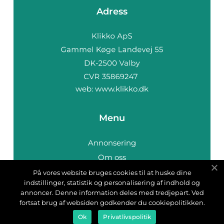
Adress
web:
www.klikko.dk
Menu
Annonsering
Om oss
Cookies
På vores website bruges cookies til at huske dine
indstillinger, statistik og personalisering af indhold og
Kontakta oss
annoncer. Denne information deles med tredjepart. Ved
Sitemap
fortsat brug af websiden godkender du cookiepolitikken.
Ok
Privatlivspolitik