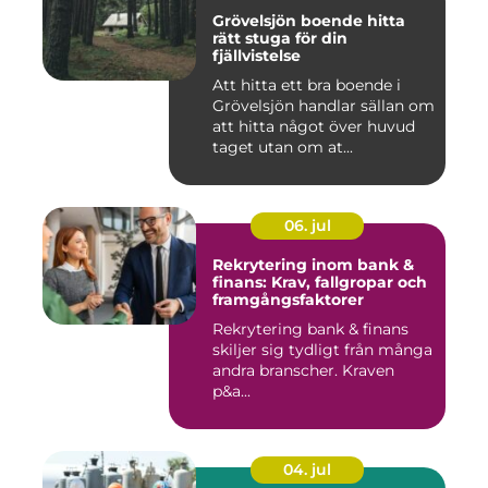
Grövelsjön boende hitta
rätt stuga för din
fjällvistelse
Att hitta ett bra boende i
Grövelsjön handlar sällan om
att hitta något över huvud
taget utan om at...
06. jul
Rekrytering inom bank &
finans: Krav, fallgropar och
framgångsfaktorer
Rekrytering bank & finans
skiljer sig tydligt från många
andra branscher. Kraven
p&a...
04. jul