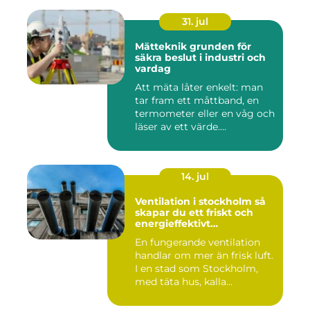
31. jul
Mätteknik grunden för
säkra beslut i industri och
vardag
Att mäta låter enkelt: man
tar fram ett måttband, en
termometer eller en våg och
läser av ett värde....
14. jul
Ventilation i stockholm så
skapar du ett friskt och
energieffektivt
inomhusklimat
En fungerande ventilation
handlar om mer än frisk luft.
I en stad som Stockholm,
med täta hus, kalla...