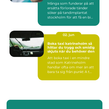
Många som funderar på att
ersätta förlorade tänder
söker på tandimplantat
stockholm för att få en bi...
02. jun
Boka taxi katrineholm så
hittar du trygg och smidig
skjuts när du behöver den
Att boka taxi i en mindre
stad som Katrineholm
handlar ofta om mer än att
bara ta sig från punkt A t...