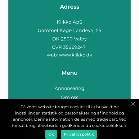
Adress
web:
www.klikko.dk
Menu
Annonsering
Om oss
Cookies
På vores website bruges cookies til at huske dine
indstillinger, statistik og personalisering af indhold og
Kontakta oss
annoncer. Denne information deles med tredjepart. Ved
Sitemap
fortsat brug af websiden godkender du cookiepolitikken.
Ok
Privatlivspolitik