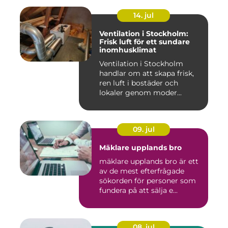
14. jul
Ventilation i Stockholm:
Frisk luft för ett sundare
inomhusklimat
Ventilation i Stockholm
handlar om att skapa frisk,
ren luft i bostäder och
lokaler genom moder...
09. jul
Mäklare upplands bro
mäklare upplands bro är ett
av de mest efterfrågade
sökorden för personer som
fundera på att sälja e...
08. jul