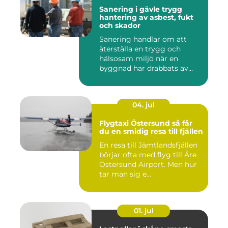
Sanering i gävle trygg
hantering av asbest, fukt
och skador
Sanering handlar om att
återställa en trygg och
hälsosam miljö när en
byggnad har drabbats av
skador...
04. jul
Flygtaxi Östersund så får
du en smidig resa till fjällen
En resa till Jämtlandsfjällen
börjar ofta med flyg till Åre
Östersund Airport. Men hur
tar man sig e...
01. jul