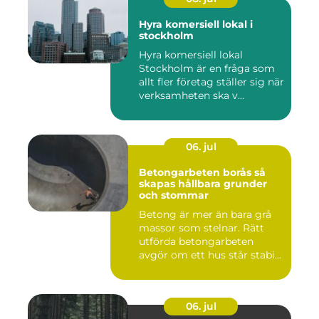
Hyra komersiell lokal i
stockholm
Hyra komersiell lokal
Stockholm är en fråga som
allt fler företag ställer sig när
verksamheten ska v...
06. jul
Betongarbeten borås så
skapas hållbara grunder
och stommar
Betong är mer än bara grå
massor som stelnar. Rätt
utförda betongarbeten
avgör om ett hus står stabi...
06. jul