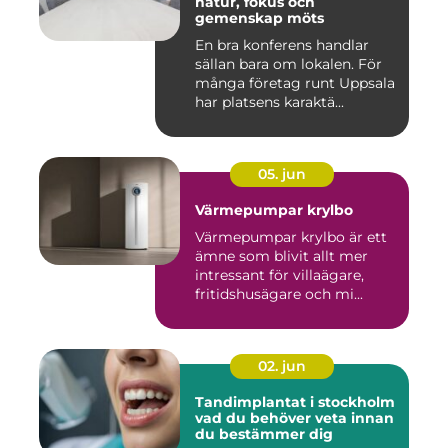
natur, fokus och
gemenskap möts
En bra konferens handlar
sällan bara om lokalen. För
många företag runt Uppsala
har platsens karaktä...
05. jun
Värmepumpar krylbo
Värmepumpar krylbo är ett
ämne som blivit allt mer
intressant för villaägare,
fritidshusägare och mi...
02. jun
Tandimplantat i stockholm
vad du behöver veta innan
du bestämmer dig