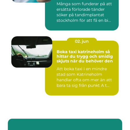
Många som funderar på att
ersätta förlorade tänder
söker på tandimplantat
stockholm för att få en bi...
02. jun
Boka taxi katrineholm så
hittar du trygg och smidig
skjuts när du behöver den
Att boka taxi i en mindre
stad som Katrineholm
handlar ofta om mer än att
bara ta sig från punkt A t...