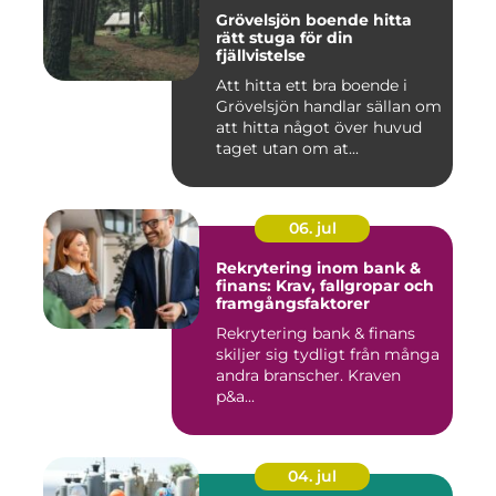
Grövelsjön boende hitta
rätt stuga för din
fjällvistelse
Att hitta ett bra boende i
Grövelsjön handlar sällan om
att hitta något över huvud
taget utan om at...
06. jul
Rekrytering inom bank &
finans: Krav, fallgropar och
framgångsfaktorer
Rekrytering bank & finans
skiljer sig tydligt från många
andra branscher. Kraven
p&a...
04. jul