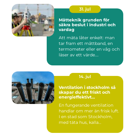
31. jul
Mätteknik grunden för
säkra beslut i industri och
vardag
Att mäta låter enkelt: man
tar fram ett måttband, en
termometer eller en våg och
läser av ett värde....
14. jul
Ventilation i stockholm så
skapar du ett friskt och
energieffektivt
inomhusklimat
En fungerande ventilation
handlar om mer än frisk luft.
I en stad som Stockholm,
med täta hus, kalla...