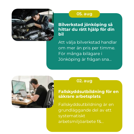
05. aug
Bilverkstad jönköping så
hittar du rätt hjälp för din
bil
Att välja bilverkstad handlar
om mer än pris per timme.
För många bilägare i
Jönköping är frågan sna...
02. aug
Fallskyddsutbildning för en
säkrare arbetsplats
Fallskyddsutbildning är en
grundläggande del av ett
systematiskt
arbetsmiljöarbete f&...