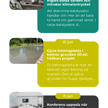
frigörs dolda värden och
minskar klimatavtrycket
Att återvinna katalysator
handlar om mer än att bara
ta hand om gammalt skrot. I
varje katalysator d...
13. jun
Gjuta betongplatta i
kalmar grunden till ett
hållbart projekt
En betongplatta är mer än
bara ett lager betong på
marken. Den är själva
grunden för huset, garaget,...
11. jun
Konferens uppsala när