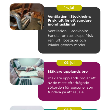
14. jul
Ventilation i Stockholm:
Frisk luft för ett sundare
inomhusklimat
Ventilation i Stockholm
handlar om att skapa frisk,
ren luft i bostäder och
lokaler genom moder...
09. jul
Mäklare upplands bro
mäklare upplands bro är ett
av de mest efterfrågade
sökorden för personer som
fundera på att sälja e...
08. jul