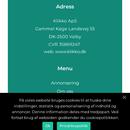
Adress
web:
www.klikko.dk
Menu
Annonsering
Om oss
Cookies
På vores website bruges cookies til at huske dine
indstillinger, statistik og personalisering af indhold og
Kontakta oss
annoncer. Denne information deles med tredjepart. Ved
Sitemap
fortsat brug af websiden godkender du cookiepolitikken.
Ok
Privatlivspolitik