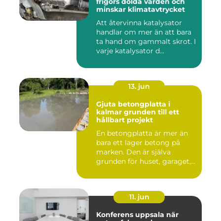
frigörs dolda värden och
minskar klimatavtrycket
Att återvinna katalysator
handlar om mer än att bara
ta hand om gammalt skrot. I
varje katalysator d...
13. jun
Gjuta betongplatta i
kalmar grunden till ett
hållbart projekt
En betongplatta är mer än
bara ett lager betong på
marken. Den är själva
grunden för huset, garaget,...
11. jun
Konferens uppsala när