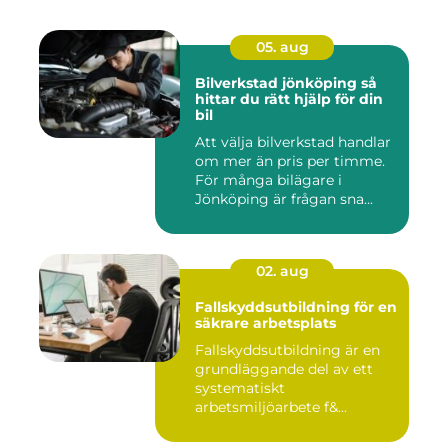
05. aug
Bilverkstad jönköping så
hittar du rätt hjälp för din
bil
Att välja bilverkstad handlar
om mer än pris per timme.
För många bilägare i
Jönköping är frågan sna...
02. aug
Fallskyddsutbildning för en
säkrare arbetsplats
Fallskyddsutbildning är en
grundläggande del av ett
systematiskt
arbetsmiljöarbete f&...