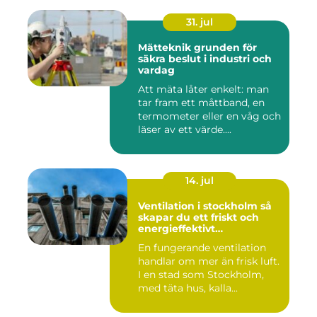
31. jul
Mätteknik grunden för
säkra beslut i industri och
vardag
Att mäta låter enkelt: man
tar fram ett måttband, en
termometer eller en våg och
läser av ett värde....
14. jul
Ventilation i stockholm så
skapar du ett friskt och
energieffektivt
inomhusklimat
En fungerande ventilation
handlar om mer än frisk luft.
I en stad som Stockholm,
med täta hus, kalla...