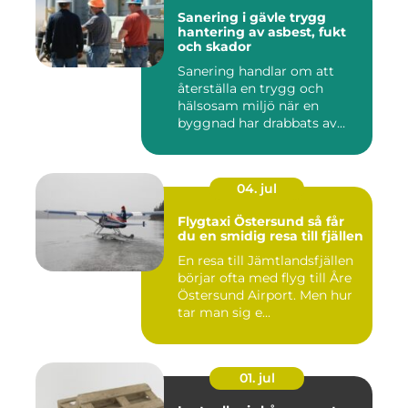
Sanering i gävle trygg
hantering av asbest, fukt
och skador
Sanering handlar om att
återställa en trygg och
hälsosam miljö när en
byggnad har drabbats av
skador...
04. jul
Flygtaxi Östersund så får
du en smidig resa till fjällen
En resa till Jämtlandsfjällen
börjar ofta med flyg till Åre
Östersund Airport. Men hur
tar man sig e...
01. jul