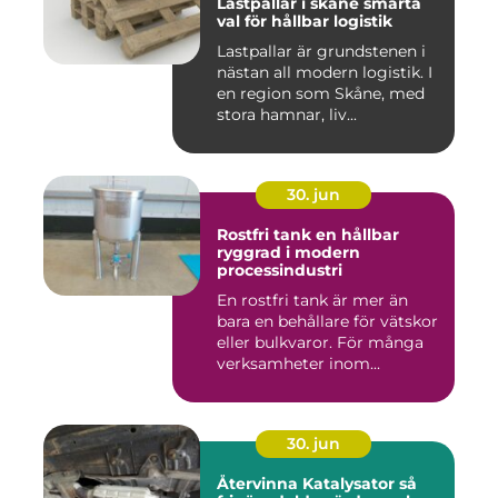
Lastpallar i skåne smarta
val för hållbar logistik
Lastpallar är grundstenen i
nästan all modern logistik. I
en region som Skåne, med
stora hamnar, liv...
30. jun
Rostfri tank en hållbar
ryggrad i modern
processindustri
En rostfri tank är mer än
bara en behållare för vätskor
eller bulkvaror. För många
verksamheter inom...
30. jun
Återvinna Katalysator så