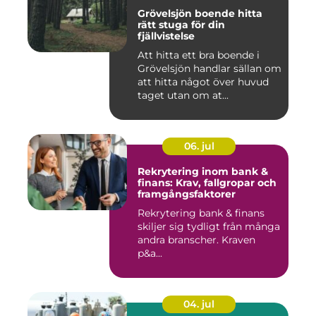
Grövelsjön boende hitta
rätt stuga för din
fjällvistelse
Att hitta ett bra boende i
Grövelsjön handlar sällan om
att hitta något över huvud
taget utan om at...
06. jul
Rekrytering inom bank &
finans: Krav, fallgropar och
framgångsfaktorer
Rekrytering bank & finans
skiljer sig tydligt från många
andra branscher. Kraven
p&a...
04. jul