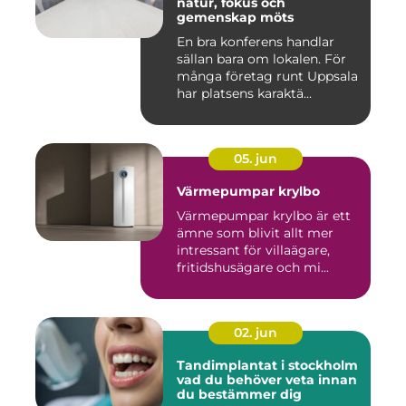
natur, fokus och
gemenskap möts
En bra konferens handlar
sällan bara om lokalen. För
många företag runt Uppsala
har platsens karaktä...
05. jun
Värmepumpar krylbo
Värmepumpar krylbo är ett
ämne som blivit allt mer
intressant för villaägare,
fritidshusägare och mi...
02. jun
Tandimplantat i stockholm
vad du behöver veta innan
du bestämmer dig