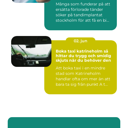
Många som funderar på att
ersätta förlorade tänder
söker på tandimplantat
stockholm för att få en bi...
02. jun
Boka taxi katrineholm så
hittar du trygg och smidig
skjuts när du behöver den
Att boka taxi i en mindre
stad som Katrineholm
handlar ofta om mer än att
bara ta sig från punkt A t...