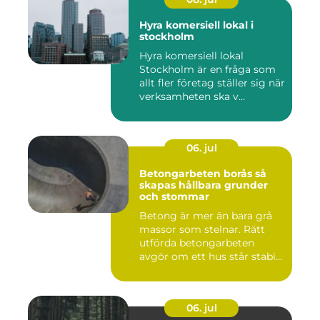
Hyra komersiell lokal i
stockholm
Hyra komersiell lokal
Stockholm är en fråga som
allt fler företag ställer sig när
verksamheten ska v...
06. jul
Betongarbeten borås så
skapas hållbara grunder
och stommar
Betong är mer än bara grå
massor som stelnar. Rätt
utförda betongarbeten
avgör om ett hus står stabi...
06. jul