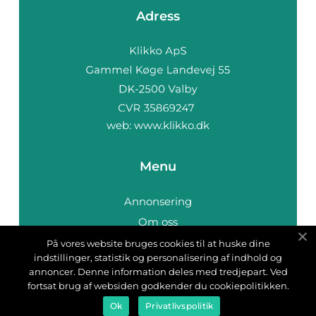
Adress
web:
www.klikko.dk
Menu
Annonsering
Om oss
Cookies
På vores website bruges cookies til at huske dine
indstillinger, statistik og personalisering af indhold og
Kontakta oss
annoncer. Denne information deles med tredjepart. Ved
Sitemap
fortsat brug af websiden godkender du cookiepolitikken.
Ok
Privatlivspolitik