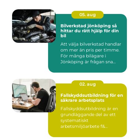
05. aug
Bilverkstad jönköping så
hittar du rätt hjälp för din
bil
Att välja bilverkstad handlar
om mer än pris per timme.
För många bilägare i
Jönköping är frågan sna...
02. aug
Fallskyddsutbildning för en
säkrare arbetsplats
Fallskyddsutbildning är en
grundläggande del av ett
systematiskt
arbetsmiljöarbete f&...