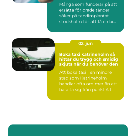
Många som funderar på att
ersätta förlorade tänder
söker på tandimplantat
stockholm för att få en bi...
02. jun
Boka taxi katrineholm så
hittar du trygg och smidig
skjuts när du behöver den
Att boka taxi i en mindre
stad som Katrineholm
handlar ofta om mer än att
bara ta sig från punkt A t...