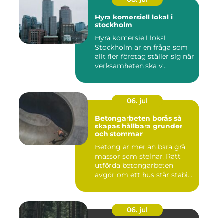
Hyra komersiell lokal i
stockholm
Hyra komersiell lokal
Stockholm är en fråga som
allt fler företag ställer sig när
verksamheten ska v...
06. jul
Betongarbeten borås så
skapas hållbara grunder
och stommar
Betong är mer än bara grå
massor som stelnar. Rätt
utförda betongarbeten
avgör om ett hus står stabi...
06. jul