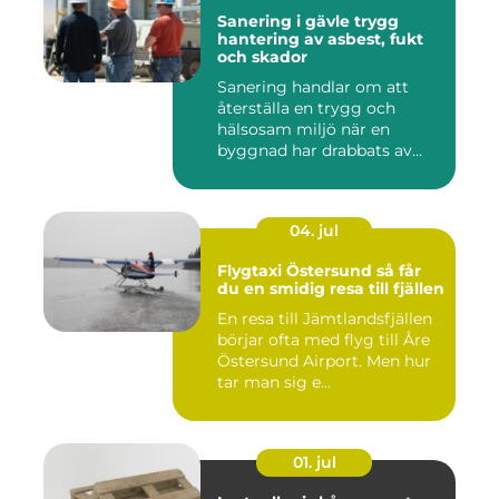
Sanering i gävle trygg
hantering av asbest, fukt
och skador
Sanering handlar om att
återställa en trygg och
hälsosam miljö när en
byggnad har drabbats av
skador...
04. jul
Flygtaxi Östersund så får
du en smidig resa till fjällen
En resa till Jämtlandsfjällen
börjar ofta med flyg till Åre
Östersund Airport. Men hur
tar man sig e...
01. jul