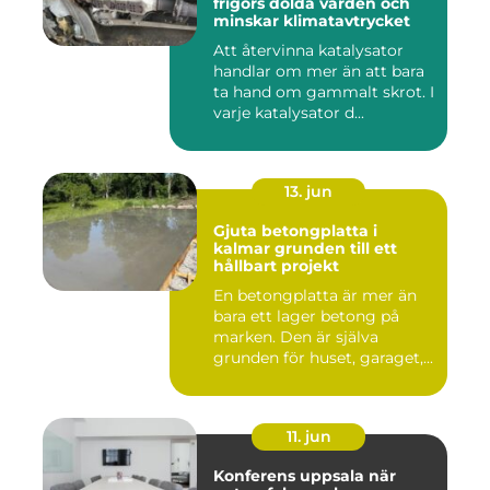
frigörs dolda värden och
minskar klimatavtrycket
Att återvinna katalysator
handlar om mer än att bara
ta hand om gammalt skrot. I
varje katalysator d...
13. jun
Gjuta betongplatta i
kalmar grunden till ett
hållbart projekt
En betongplatta är mer än
bara ett lager betong på
marken. Den är själva
grunden för huset, garaget,...
11. jun
Konferens uppsala när