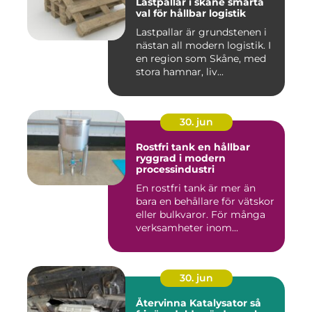
Lastpallar i skåne smarta
val för hållbar logistik
Lastpallar är grundstenen i
nästan all modern logistik. I
en region som Skåne, med
stora hamnar, liv...
30. jun
Rostfri tank en hållbar
ryggrad i modern
processindustri
En rostfri tank är mer än
bara en behållare för vätskor
eller bulkvaror. För många
verksamheter inom...
30. jun
Återvinna Katalysator så