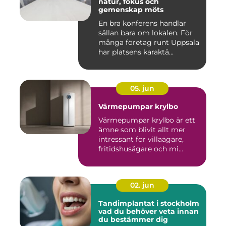
natur, fokus och
gemenskap möts
En bra konferens handlar
sällan bara om lokalen. För
många företag runt Uppsala
har platsens karaktä...
05. jun
Värmepumpar krylbo
Värmepumpar krylbo är ett
ämne som blivit allt mer
intressant för villaägare,
fritidshusägare och mi...
02. jun
Tandimplantat i stockholm
vad du behöver veta innan
du bestämmer dig