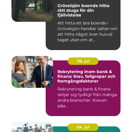
Grövelsjön boende hitta
rätt stuga för din
fjällvistelse
Att hitta ett bra boende i
Grövelsjön handlar sällan om
att hitta något över huvud
taget utan om at...
06. jul
Rekrytering inom bank &
finans: Krav, fallgropar och
framgångsfaktorer
Rekrytering bank & finans
skiljer sig tydligt från många
andra branscher. Kraven
p&a...
04. jul