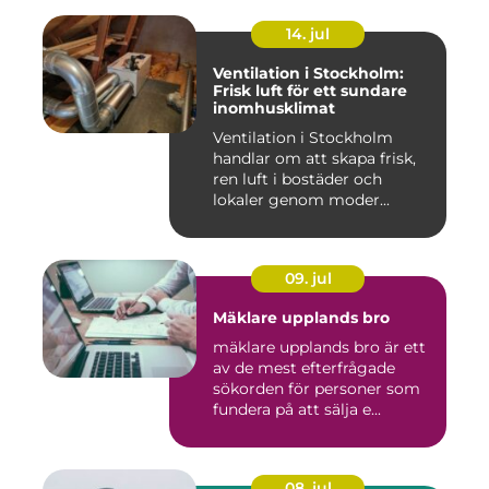
14. jul
Ventilation i Stockholm:
Frisk luft för ett sundare
inomhusklimat
Ventilation i Stockholm
handlar om att skapa frisk,
ren luft i bostäder och
lokaler genom moder...
09. jul
Mäklare upplands bro
mäklare upplands bro är ett
av de mest efterfrågade
sökorden för personer som
fundera på att sälja e...
08. jul