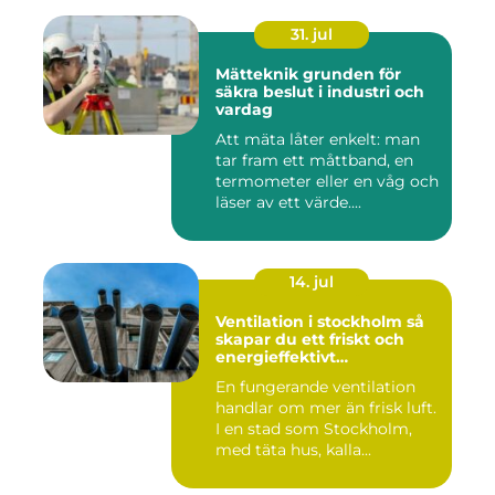
31. jul
Mätteknik grunden för
säkra beslut i industri och
vardag
Att mäta låter enkelt: man
tar fram ett måttband, en
termometer eller en våg och
läser av ett värde....
14. jul
Ventilation i stockholm så
skapar du ett friskt och
energieffektivt
inomhusklimat
En fungerande ventilation
handlar om mer än frisk luft.
I en stad som Stockholm,
med täta hus, kalla...