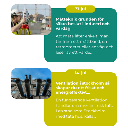
31. jul
Mätteknik grunden för
säkra beslut i industri och
vardag
Att mäta låter enkelt: man
tar fram ett måttband, en
termometer eller en våg och
läser av ett värde....
14. jul
Ventilation i stockholm så
skapar du ett friskt och
energieffektivt
inomhusklimat
En fungerande ventilation
handlar om mer än frisk luft.
I en stad som Stockholm,
med täta hus, kalla...