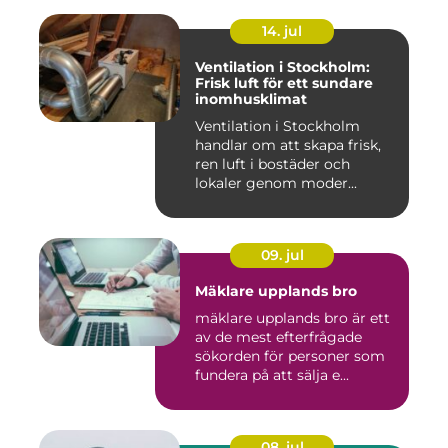
14. jul
Ventilation i Stockholm:
Frisk luft för ett sundare
inomhusklimat
Ventilation i Stockholm
handlar om att skapa frisk,
ren luft i bostäder och
lokaler genom moder...
09. jul
Mäklare upplands bro
mäklare upplands bro är ett
av de mest efterfrågade
sökorden för personer som
fundera på att sälja e...
08. jul