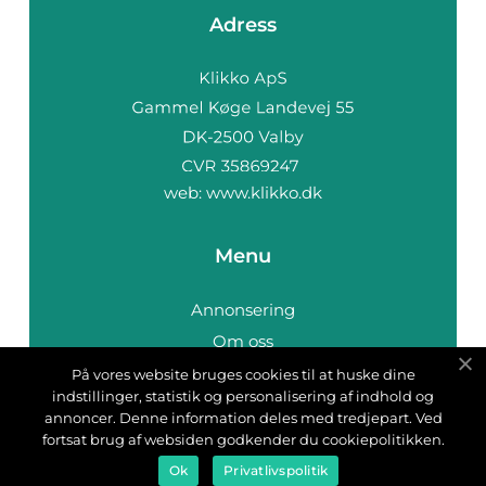
Adress
web:
www.klikko.dk
Menu
Annonsering
Om oss
Cookies
På vores website bruges cookies til at huske dine
indstillinger, statistik og personalisering af indhold og
Kontakta oss
annoncer. Denne information deles med tredjepart. Ved
Sitemap
fortsat brug af websiden godkender du cookiepolitikken.
Ok
Privatlivspolitik