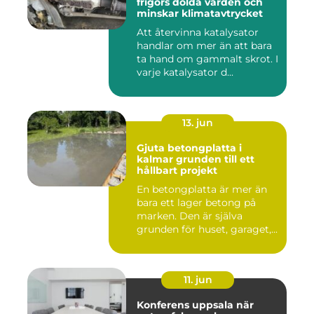
frigörs dolda värden och
minskar klimatavtrycket
Att återvinna katalysator
handlar om mer än att bara
ta hand om gammalt skrot. I
varje katalysator d...
13. jun
Gjuta betongplatta i
kalmar grunden till ett
hållbart projekt
En betongplatta är mer än
bara ett lager betong på
marken. Den är själva
grunden för huset, garaget,...
11. jun
Konferens uppsala när