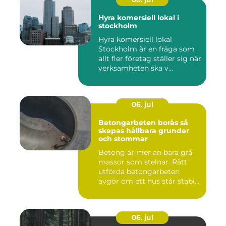
Hyra komersiell lokal i
stockholm
Hyra komersiell lokal
Stockholm är en fråga som
allt fler företag ställer sig när
verksamheten ska v...
06. jul
Betongarbeten borås så
skapas hållbara grunder
och stommar
Betong är mer än bara grå
massor som stelnar. Rätt
utförda betongarbeten
avgör om ett hus står stabi...
06. jul