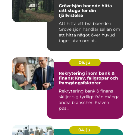
Grövelsjön boende hitta
rätt stuga för din
fjällvistelse
Att hitta ett bra boende i
Grövelsjön handlar sällan om
att hitta något över huvud
taget utan om at...
06. jul
Rekrytering inom bank &
finans: Krav, fallgropar och
framgångsfaktorer
Rekrytering bank & finans
skiljer sig tydligt från många
andra branscher. Kraven
p&a...
04. jul