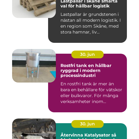
Lastpallar i skåne smarta
val för hållbar logistik
Lastpallar är grundstenen i
nästan all modern logistik. I
en region som Skåne, med
stora hamnar, liv...
30. jun
Rostfri tank en hållbar
ryggrad i modern
processindustri
En rostfri tank är mer än
bara en behållare för vätskor
eller bulkvaror. För många
verksamheter inom...
30. jun
Återvinna Katalysator så