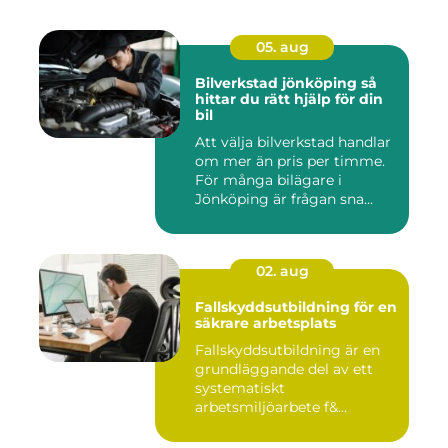
05. aug
Bilverkstad jönköping så
hittar du rätt hjälp för din
bil
Att välja bilverkstad handlar
om mer än pris per timme.
För många bilägare i
Jönköping är frågan sna...
02. aug
Fallskyddsutbildning för en
säkrare arbetsplats
Fallskyddsutbildning är en
grundläggande del av ett
systematiskt
arbetsmiljöarbete f&...