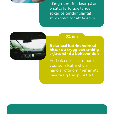
Många som funderar på att
ersätta förlorade tänder
söker på tandimplantat
stockholm för att få en bi...
02. jun
Boka taxi katrineholm så
hittar du trygg och smidig
skjuts när du behöver den
Att boka taxi i en mindre
stad som Katrineholm
handlar ofta om mer än att
bara ta sig från punkt A t...