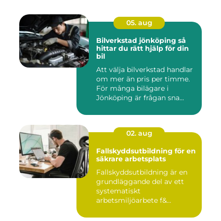
05. aug
Bilverkstad jönköping så
hittar du rätt hjälp för din
bil
Att välja bilverkstad handlar
om mer än pris per timme.
För många bilägare i
Jönköping är frågan sna...
02. aug
Fallskyddsutbildning för en
säkrare arbetsplats
Fallskyddsutbildning är en
grundläggande del av ett
systematiskt
arbetsmiljöarbete f&...