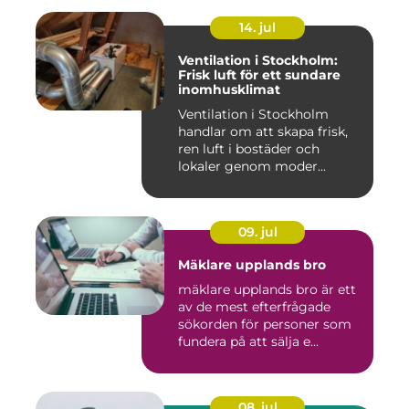
14. jul
Ventilation i Stockholm:
Frisk luft för ett sundare
inomhusklimat
Ventilation i Stockholm
handlar om att skapa frisk,
ren luft i bostäder och
lokaler genom moder...
09. jul
Mäklare upplands bro
mäklare upplands bro är ett
av de mest efterfrågade
sökorden för personer som
fundera på att sälja e...
08. jul