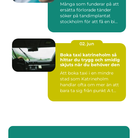
Många som funderar på att
ersätta förlorade tänder
söker på tandimplantat
stockholm för att få en bi...
02. jun
Boka taxi katrineholm så
hittar du trygg och smidig
skjuts när du behöver den
Att boka taxi i en mindre
stad som Katrineholm
handlar ofta om mer än att
bara ta sig från punkt A t...