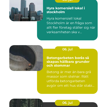
Hyra komersiell lokal i
stockholm
Hyra komersiell lokal
Stockholm är en fråga som
allt fler företag ställer sig när
verksamheten ska v...
06. jul
Betongarbeten borås så
skapas hållbara grunder
och stommar
Betong är mer än bara grå
massor som stelnar. Rätt
utförda betongarbeten
avgör om ett hus står stabi...
06. jul