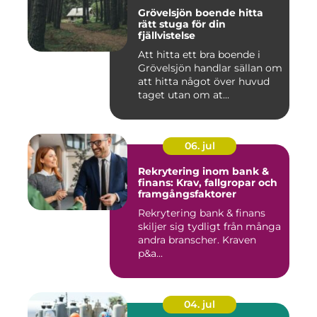
Grövelsjön boende hitta
rätt stuga för din
fjällvistelse
Att hitta ett bra boende i
Grövelsjön handlar sällan om
att hitta något över huvud
taget utan om at...
06. jul
Rekrytering inom bank &
finans: Krav, fallgropar och
framgångsfaktorer
Rekrytering bank & finans
skiljer sig tydligt från många
andra branscher. Kraven
p&a...
04. jul