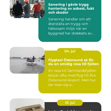
Sanering i gävle trygg
hantering av asbest, fukt
och skador
Sanering handlar om att
återställa en trygg och
hälsosam miljö när en
byggnad har drabbats av
skador...
04. jul
Flygtaxi Östersund så får
du en smidig resa till fjällen
En resa till Jämtlandsfjällen
börjar ofta med flyg till Åre
Östersund Airport. Men hur
tar man sig e...
01. jul