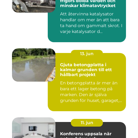
frigörs dolda värden och
minskar klimatavtrycket
Att återvinna katalysator
handlar om mer än att bara
ta hand om gammalt skrot. I
varje katalysator d...
13. jun
Gjuta betongplatta i
kalmar grunden till ett
hållbart projekt
En betongplatta är mer än
bara ett lager betong på
marken. Den är själva
grunden för huset, garaget,...
11. jun
Konferens uppsala när