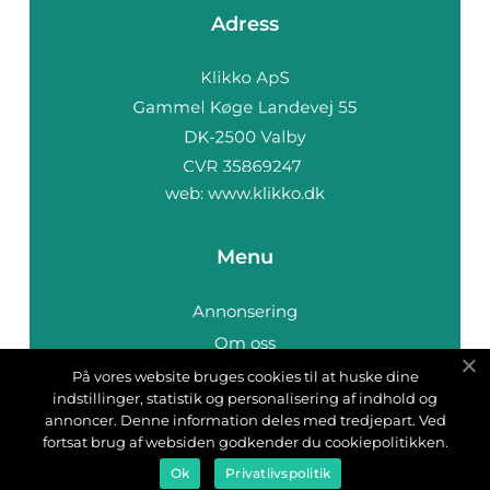
Adress
web:
www.klikko.dk
Menu
Annonsering
Om oss
Cookies
På vores website bruges cookies til at huske dine
indstillinger, statistik og personalisering af indhold og
Kontakta oss
annoncer. Denne information deles med tredjepart. Ved
Sitemap
fortsat brug af websiden godkender du cookiepolitikken.
Ok
Privatlivspolitik