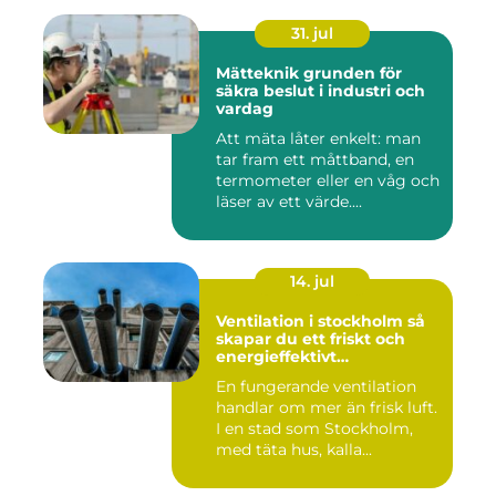
31. jul
Mätteknik grunden för
säkra beslut i industri och
vardag
Att mäta låter enkelt: man
tar fram ett måttband, en
termometer eller en våg och
läser av ett värde....
14. jul
Ventilation i stockholm så
skapar du ett friskt och
energieffektivt
inomhusklimat
En fungerande ventilation
handlar om mer än frisk luft.
I en stad som Stockholm,
med täta hus, kalla...