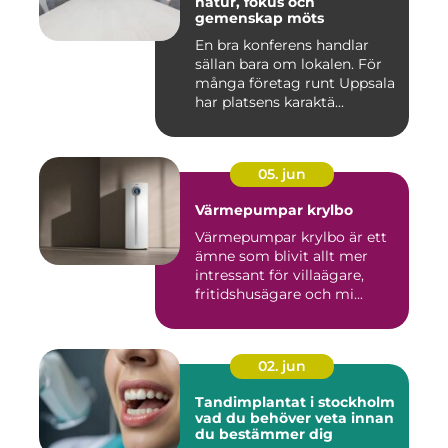
natur, fokus och
gemenskap möts
En bra konferens handlar
sällan bara om lokalen. För
många företag runt Uppsala
har platsens karaktä...
05. jun
Värmepumpar krylbo
Värmepumpar krylbo är ett
ämne som blivit allt mer
intressant för villaägare,
fritidshusägare och mi...
02. jun
Tandimplantat i stockholm
vad du behöver veta innan
du bestämmer dig