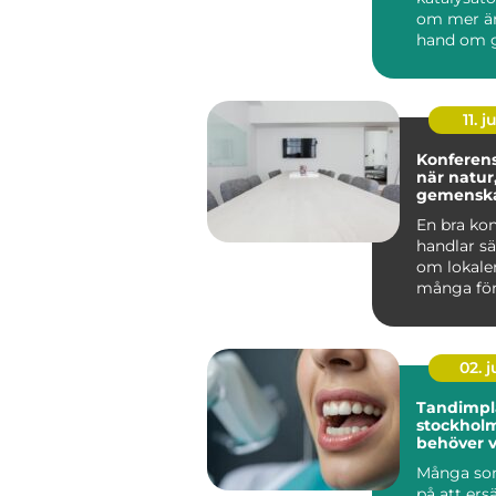
om mer än
hand om 
skrot. I va
katalysator
11. j
Konferen
när natur
gemensk
En bra ko
handlar sä
om lokale
många för
Uppsala h
karaktä...
02. 
Tandimpla
stockholm vad 
behöver v
du bestä
Många so
på att ers