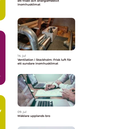
ett friskt och energieffektivt
inomhusklimat
.
14. jul
Ventilation i Stockholm: Frisk luft för
ett sundare inomhusklimat
a
09. jul
Mäklare upplands bro