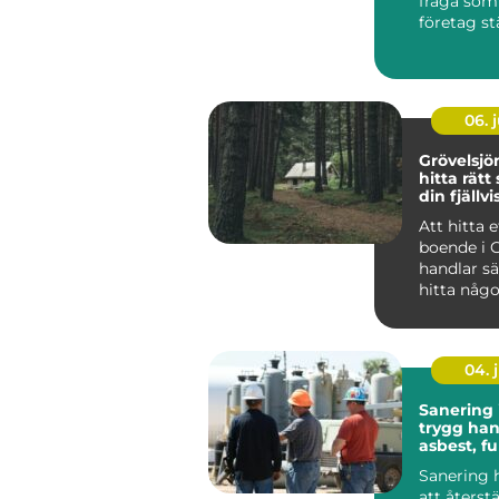
fråga som a
företag st
verksamhet
06. j
Grövelsj
hitta rätt
din fjällvi
Att hitta e
boende i 
handlar sä
hitta någo
huvud taget uta
at...
04. j
Sanering 
trygg han
asbest, f
skador
Sanering 
att återst