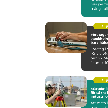
pris per t
många bil
Jönköping
sna...
31. j
Företagsh
stockholm mer 
bara häls
Företag i
rör sig oft
tempo. Me
är ambitiö
internatio
vana vi...
31. j
Mätteknik grund
för säkra 
industri 
Att mäta l
man tar f