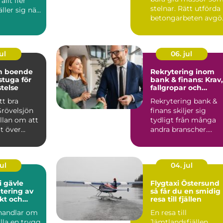
llt fler
stelnar. Rätt utförda
äller sig när
betongarbeten avgö
en ska v...
om ett hus står stabi.
ul
06. jul
ön boende
Rekrytering inom
 stuga för
bank & finans: Krav,
stelse
fallgropar och
framgångsfaktorer
tt bra
Rekrytering bank &
Grövelsjön
finans skiljer sig
llan om att
tydligt från många
t över
andra branscher.
n om
Kraven p&a...
ul
04. jul
i gävle
Flygtaxi Östersund
tering av
så får du en smidig
ukt och
resa till fjällen
handlar om
En resa till
älla en trygg
Jämtlandsfjällen