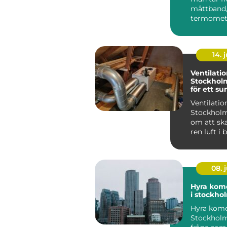
måttband,
termomete
våg och lä
värde....
14. j
Ventilatio
Stockholm:
för ett s
inomhusk
Ventilation
Stockholm
om att ska
ren luft i
lokaler g
moder...
08. j
Hyra kome
i stockho
Hyra komer
Stockholm