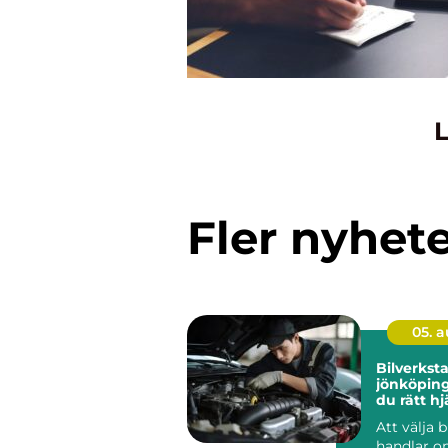
L
Fler nyhet
05. 
Bilverkst
jönköping så hitt
du rätt hj
bil
Att välja 
handlar o