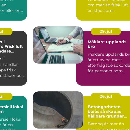
 en
om mer än frisk luft. 
r eller en
en stad som
ser av ett
Stockholm, med tät
hus, kalla...
ul
09. jul
n i
Mäklare upplands
 Frisk luft
bro
undare
mäklare upplands br
limat
 i
är ett av de mest
 handlar
efterfrågade sökord
pa frisk,
för personer som
 bostäder och
fundera på att sälja e.
enom
ul
06. jul
rsiell lokal
Betongarbeten
lm
borås så skapas
hållbara grunder
siell lokal
och stommar
Betong är mer än
 är en
bara grå massor so