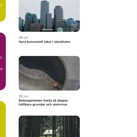
I
a
08. jul
Hyra komersiell lokal i stockholm
o
en
..
06. jul
Betongarbeten borås så skapas
hållbara grunder och stommar
m