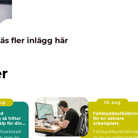
äs fler inlägg här
er
aug
02. aug
ad
Fallskyddsutbildni
ar
för en säkrare
älp för din
arbetsplats
bilverkstad
Fallskyddsutbildning
m mer än
är en grundläggand