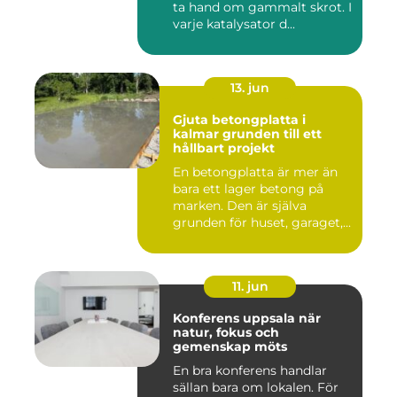
ta hand om gammalt skrot. I
varje katalysator d...
13. jun
Gjuta betongplatta i
kalmar grunden till ett
hållbart projekt
En betongplatta är mer än
bara ett lager betong på
marken. Den är själva
grunden för huset, garaget,...
11. jun
Konferens uppsala när
natur, fokus och
gemenskap möts
En bra konferens handlar
sällan bara om lokalen. För