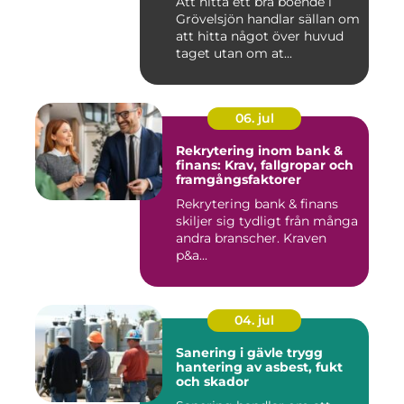
Att hitta ett bra boende i
Grövelsjön handlar sällan om
att hitta något över huvud
taget utan om at...
06. jul
Rekrytering inom bank &
finans: Krav, fallgropar och
framgångsfaktorer
Rekrytering bank & finans
skiljer sig tydligt från många
andra branscher. Kraven
p&a...
04. jul
Sanering i gävle trygg
hantering av asbest, fukt
och skador