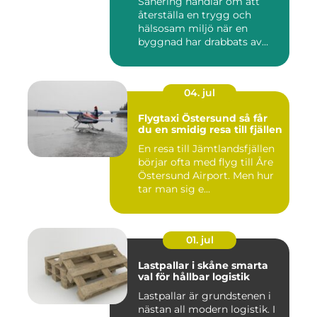
Sanering handlar om att
återställa en trygg och
hälsosam miljö när en
byggnad har drabbats av
skador...
04. jul
Flygtaxi Östersund så får
du en smidig resa till fjällen
En resa till Jämtlandsfjällen
börjar ofta med flyg till Åre
Östersund Airport. Men hur
tar man sig e...
01. jul
Lastpallar i skåne smarta
val för hållbar logistik
Lastpallar är grundstenen i
nästan all modern logistik. I