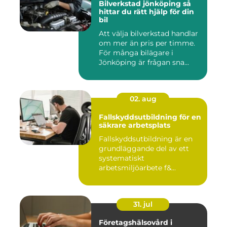
Bilverkstad jönköping så
hittar du rätt hjälp för din
bil
Att välja bilverkstad handlar
om mer än pris per timme.
För många bilägare i
Jönköping är frågan sna...
02. aug
Fallskyddsutbildning för en
säkrare arbetsplats
Fallskyddsutbildning är en
grundläggande del av ett
systematiskt
arbetsmiljöarbete f&...
31. jul
Företagshälsovård i