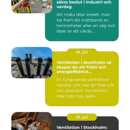
säkra beslut i industri och
vardag
Att mäta låter enkelt: man
tar fram ett måttband, en
termometer eller en våg och
läser av ett värde....
14. jul
Ventilation i stockholm så
skapar du ett friskt och
energieffektivt
inomhusklimat
En fungerande ventilation
handlar om mer än frisk luft.
I en stad som Stockholm,
med täta hus, kalla...
14. jul
Ventilation i Stockholm: