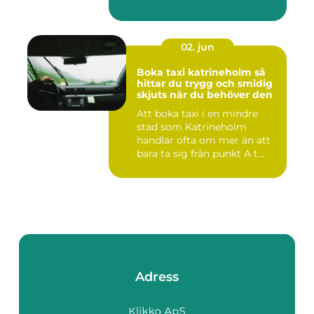
02. jun
Boka taxi katrineholm så
hittar du trygg och smidig
skjuts när du behöver den
Att boka taxi i en mindre
stad som Katrineholm
handlar ofta om mer än att
bara ta sig från punkt A t...
Adress