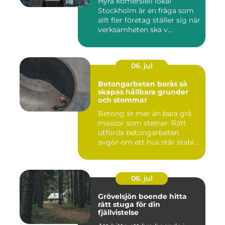
Hyra komersiell lokal
Stockholm är en fråga som
allt fler företag ställer sig när
verksamheten ska v...
06. jul
Betongarbeten borås så
skapas hållbara grunder
och stommar
Betong är mer än bara grå
massor som stelnar. Rätt
utförda betongarbeten
avgör om ett hus står stabi...
06. jul
Grövelsjön boende hitta
rätt stuga för din
fjällvistelse