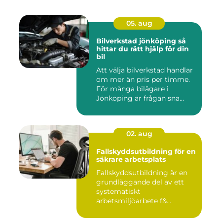
05. aug
Bilverkstad jönköping så
hittar du rätt hjälp för din
bil
Att välja bilverkstad handlar
om mer än pris per timme.
För många bilägare i
Jönköping är frågan sna...
02. aug
Fallskyddsutbildning för en
säkrare arbetsplats
Fallskyddsutbildning är en
grundläggande del av ett
systematiskt
arbetsmiljöarbete f&...