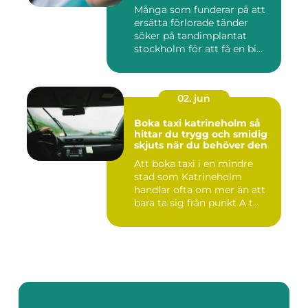
Många som funderar på att
ersätta förlorade tänder
söker på tandimplantat
stockholm för att få en bi...
02. jun
Boka taxi katrineholm så
hittar du trygg och smidig
skjuts när du behöver den
Att boka taxi i en mindre
stad som Katrineholm
handlar ofta om mer än att
bara ta sig från punkt A t...