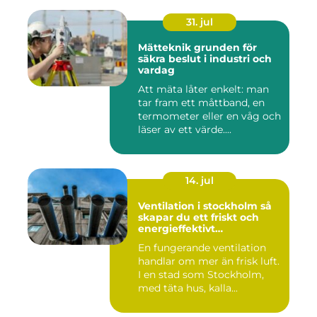
31. jul
Mätteknik grunden för
säkra beslut i industri och
vardag
Att mäta låter enkelt: man
tar fram ett måttband, en
termometer eller en våg och
läser av ett värde....
14. jul
Ventilation i stockholm så
skapar du ett friskt och
energieffektivt
inomhusklimat
En fungerande ventilation
handlar om mer än frisk luft.
I en stad som Stockholm,
med täta hus, kalla...