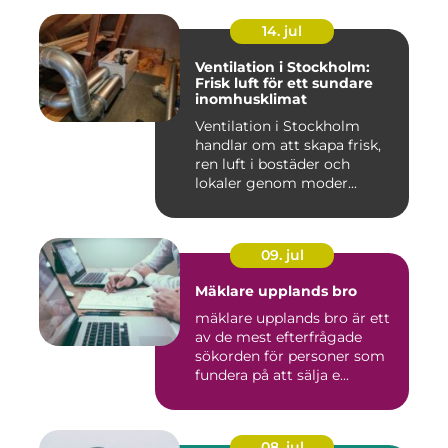
14. jul
Ventilation i Stockholm:
Frisk luft för ett sundare
inomhusklimat
Ventilation i Stockholm
handlar om att skapa frisk,
ren luft i bostäder och
lokaler genom moder...
09. jul
Mäklare upplands bro
mäklare upplands bro är ett
av de mest efterfrågade
sökorden för personer som
fundera på att sälja e...
08. jul