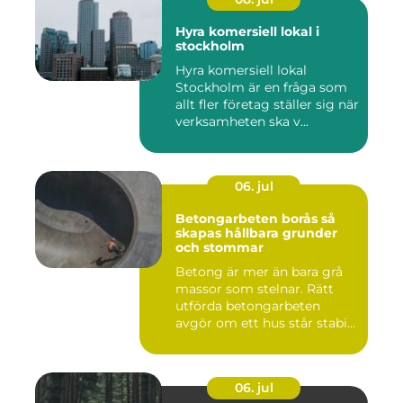
Hyra komersiell lokal i
stockholm
Hyra komersiell lokal
Stockholm är en fråga som
allt fler företag ställer sig när
verksamheten ska v...
06. jul
Betongarbeten borås så
skapas hållbara grunder
och stommar
Betong är mer än bara grå
massor som stelnar. Rätt
utförda betongarbeten
avgör om ett hus står stabi...
06. jul