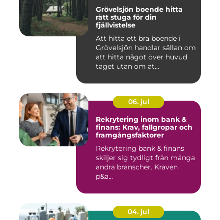
Grövelsjön boende hitta
rätt stuga för din
fjällvistelse
Att hitta ett bra boende i
Grövelsjön handlar sällan om
att hitta något över huvud
taget utan om at...
06. jul
Rekrytering inom bank &
finans: Krav, fallgropar och
framgångsfaktorer
Rekrytering bank & finans
skiljer sig tydligt från många
andra branscher. Kraven
p&a...
04. jul