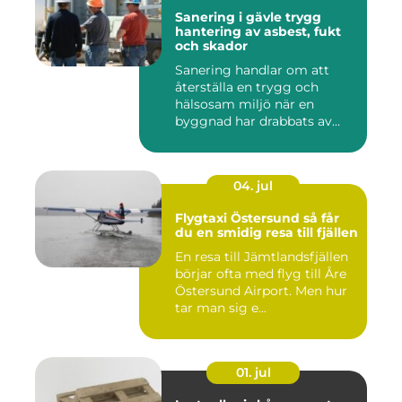
Sanering i gävle trygg
hantering av asbest, fukt
och skador
Sanering handlar om att
återställa en trygg och
hälsosam miljö när en
byggnad har drabbats av
skador...
04. jul
Flygtaxi Östersund så får
du en smidig resa till fjällen
En resa till Jämtlandsfjällen
börjar ofta med flyg till Åre
Östersund Airport. Men hur
tar man sig e...
01. jul