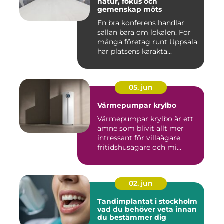
natur, fokus och
gemenskap möts
En bra konferens handlar
sällan bara om lokalen. För
många företag runt Uppsala
har platsens karaktä...
05. jun
Värmepumpar krylbo
Värmepumpar krylbo är ett
ämne som blivit allt mer
intressant för villaägare,
fritidshusägare och mi...
02. jun
Tandimplantat i stockholm
vad du behöver veta innan
du bestämmer dig