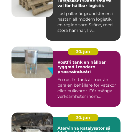
Lastpallar i skåne smarta
val för hållbar logistik
Lastpallar är grundstenen i
nästan all modern logistik. I
en region som Skåne, med
stora hamnar, liv...
30. jun
Rostfri tank en hållbar
ryggrad i modern
processindustri
En rostfri tank är mer än
bara en behållare för vätskor
eller bulkvaror. För många
verksamheter inom...
30. jun
Återvinna Katalysator så