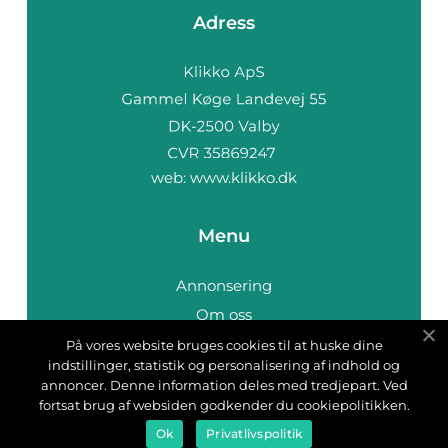
Adress
web:
www.klikko.dk
Menu
Annonsering
Om oss
Cookies
På vores website bruges cookies til at huske dine
indstillinger, statistik og personalisering af indhold og
Kontakta oss
annoncer. Denne information deles med tredjepart. Ved
Sitemap
fortsat brug af websiden godkender du cookiepolitikken.
Ok
Privatlivspolitik