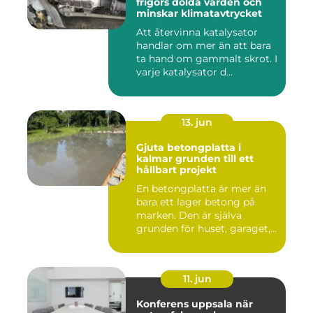
frigörs dolda värden och
minskar klimatavtrycket
Att återvinna katalysator
handlar om mer än att bara
ta hand om gammalt skrot. I
varje katalysator d...
13. jun
Gjuta betongplatta i
kalmar grunden till ett
hållbart projekt
En betongplatta är mer än
bara ett lager betong på
marken. Den är själva
grunden för huset, garaget,...
11. jun
Konferens uppsala när