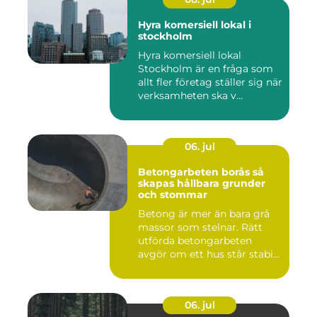
Hyra komersiell lokal i
stockholm
Hyra komersiell lokal
Stockholm är en fråga som
allt fler företag ställer sig när
verksamheten ska v...
06. jul
Betongarbeten borås så
skapas hållbara grunder
och stommar
Betong är mer än bara grå
massor som stelnar. Rätt
utförda betongarbeten
avgör om ett hus står stabi...
06. jul