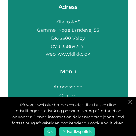
Adress
web:
www.klikko.dk
Menu
Annonsering
Om oss
Cookies
På vores website bruges cookies til at huske dine
indstillinger, statistik og personalisering af indhold og
Kontakta oss
annoncer. Denne information deles med tredjepart. Ved
Sitemap
fortsat brug af websiden godkender du cookiepolitikken.
Ok
Privatlivspolitik