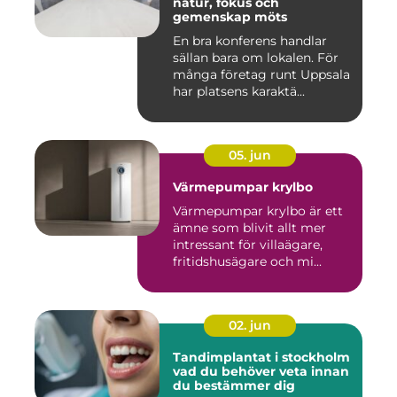
natur, fokus och
gemenskap möts
En bra konferens handlar
sällan bara om lokalen. För
många företag runt Uppsala
har platsens karaktä...
05. jun
Värmepumpar krylbo
Värmepumpar krylbo är ett
ämne som blivit allt mer
intressant för villaägare,
fritidshusägare och mi...
02. jun
Tandimplantat i stockholm
vad du behöver veta innan
du bestämmer dig