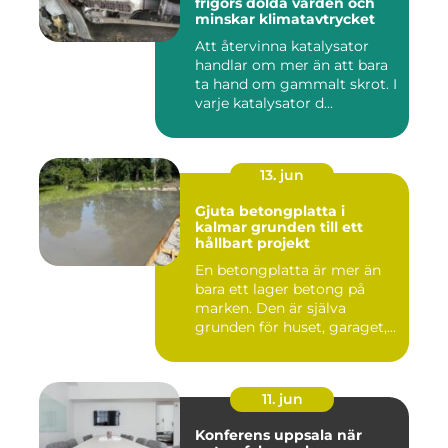
frigörs dolda värden och
minskar klimatavtrycket
Att återvinna katalysator
handlar om mer än att bara
ta hand om gammalt skrot. I
varje katalysator d...
13. jun
Gjuta betongplatta i
kalmar grunden till ett
hållbart projekt
En betongplatta är mer än
bara ett lager betong på
marken. Den är själva
grunden för huset, garaget,...
11. jun
Konferens uppsala när