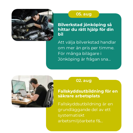
05. aug
Bilverkstad jönköping så
hittar du rätt hjälp för din
bil
Att välja bilverkstad handlar
om mer än pris per timme.
För många bilägare i
Jönköping är frågan sna...
02. aug
Fallskyddsutbildning för en
säkrare arbetsplats
Fallskyddsutbildning är en
grundläggande del av ett
systematiskt
arbetsmiljöarbete f&...