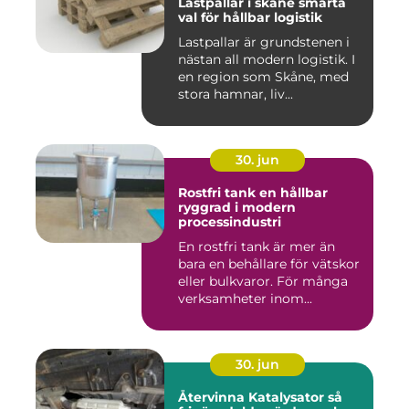
Lastpallar i skåne smarta
val för hållbar logistik
Lastpallar är grundstenen i
nästan all modern logistik. I
en region som Skåne, med
stora hamnar, liv...
30. jun
Rostfri tank en hållbar
ryggrad i modern
processindustri
En rostfri tank är mer än
bara en behållare för vätskor
eller bulkvaror. För många
verksamheter inom...
30. jun
Återvinna Katalysator så