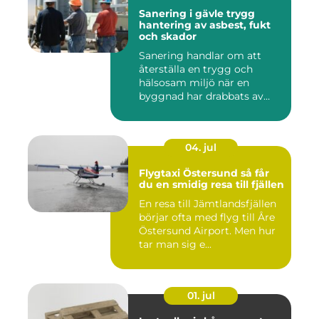
Sanering i gävle trygg
hantering av asbest, fukt
och skador
Sanering handlar om att
återställa en trygg och
hälsosam miljö när en
byggnad har drabbats av
skador...
04. jul
Flygtaxi Östersund så får
du en smidig resa till fjällen
En resa till Jämtlandsfjällen
börjar ofta med flyg till Åre
Östersund Airport. Men hur
tar man sig e...
01. jul