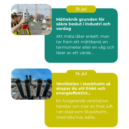
31. jul
Mätteknik grunden för
säkra beslut i industri och
vardag
Att mäta låter enkelt: man
tar fram ett måttband, en
termometer eller en våg och
läser av ett värde....
14. jul
Ventilation i stockholm så
skapar du ett friskt och
energieffektivt
inomhusklimat
En fungerande ventilation
handlar om mer än frisk luft.
I en stad som Stockholm,
med täta hus, kalla...