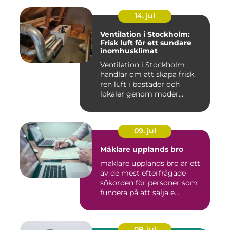
14. jul
Ventilation i Stockholm:
Frisk luft för ett sundare
inomhusklimat
Ventilation i Stockholm
handlar om att skapa frisk,
ren luft i bostäder och
lokaler genom moder...
09. jul
Mäklare upplands bro
mäklare upplands bro är ett
av de mest efterfrågade
sökorden för personer som
fundera på att sälja e...
08. jul