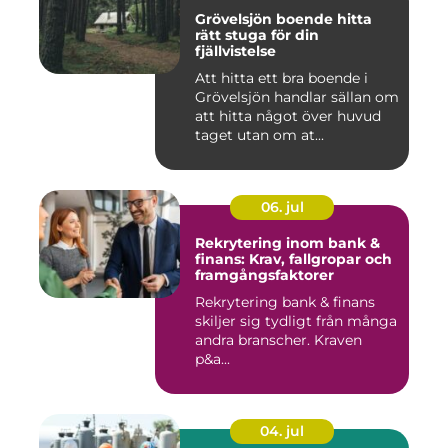
Grövelsjön boende hitta
rätt stuga för din
fjällvistelse
Att hitta ett bra boende i
Grövelsjön handlar sällan om
att hitta något över huvud
taget utan om at...
06. jul
Rekrytering inom bank &
finans: Krav, fallgropar och
framgångsfaktorer
Rekrytering bank & finans
skiljer sig tydligt från många
andra branscher. Kraven
p&a...
04. jul