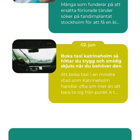
Många som funderar på att
ersätta förlorade tänder
söker på tandimplantat
stockholm för att få en bi...
02. jun
Boka taxi katrineholm så
hittar du trygg och smidig
skjuts när du behöver den
Att boka taxi i en mindre
stad som Katrineholm
handlar ofta om mer än att
bara ta sig från punkt A t...