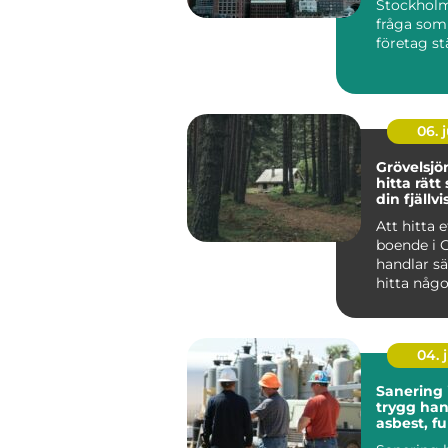
Stockholm
fråga som a
företag st
verksamhet
06. j
Grövelsj
hitta rätt
din fjällvi
Att hitta e
boende i 
handlar sä
hitta någo
huvud taget uta
at...
04. j
Sanering 
trygg han
asbest, f
skador