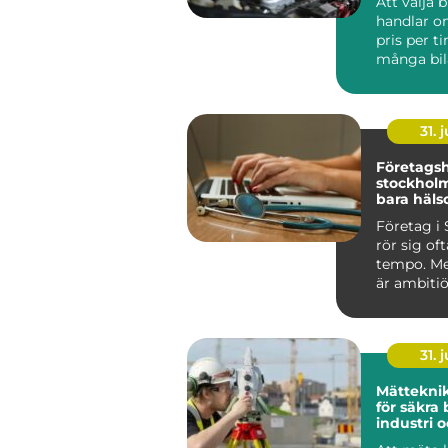
Att välja 
handlar o
pris per t
många bil
Jönköping
sna...
31. j
Företagsh
stockholm mer 
bara häls
Företag i
rör sig oft
tempo. Me
är ambitiö
internatio
vana vi...
31. j
Mätteknik grund
för säkra 
industri 