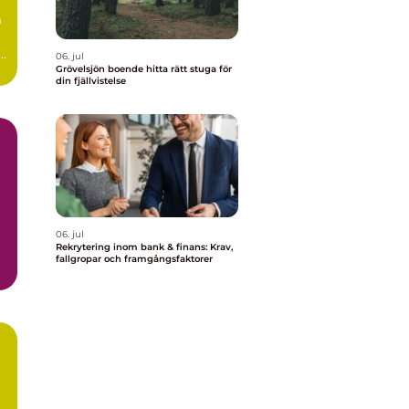
m
r
06. jul
..
Grövelsjön boende hitta rätt stuga för
din fjällvistelse
06. jul
Rekrytering inom bank & finans: Krav,
fallgropar och framgångsfaktorer