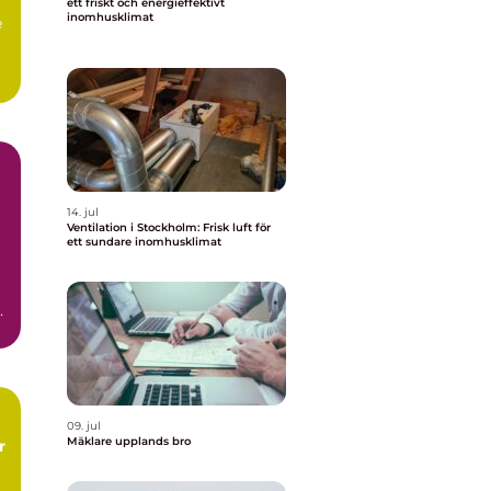
ett friskt och energieffektivt
inomhusklimat
e
.
14. jul
Ventilation i Stockholm: Frisk luft för
ett sundare inomhusklimat
a
09. jul
Mäklare upplands bro