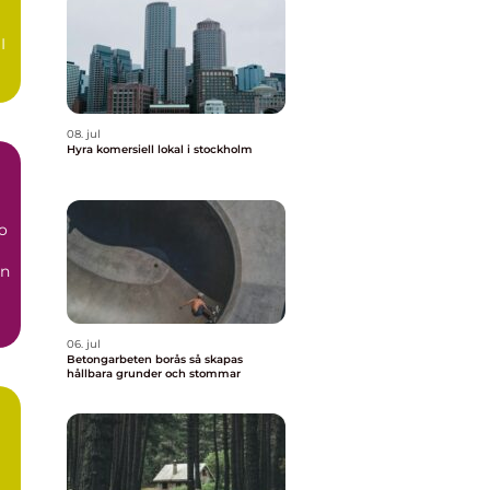
I
a
08. jul
Hyra komersiell lokal i stockholm
o
en
..
06. jul
Betongarbeten borås så skapas
hållbara grunder och stommar