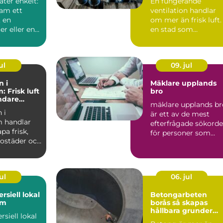
åter enkelt:
En fungerande
inomhusklimat
ram ett
ventilation handlar
 en
om mer än frisk luft. 
r eller en
en stad som
ser av ett
Stockholm, med tät
hus, kalla...
ul
09. jul
n i
Mäklare upplands
 Frisk luft
bro
undare
mäklare upplands br
limat
 i
är ett av de mest
 handlar
efterfrågade sökord
pa frisk,
för personer som
 bostäder och
fundera på att sälja e.
enom
ul
06. jul
rsiell lokal
Betongarbeten
lm
borås så skapas
hållbara grunder
siell lokal
och stommar