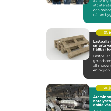
Sanering 
att återst
och hälso
när en by
drabbats a
01. j
Lastpallar
smarta va
hållbar lo
Lastpallar
grundsten
all modern 
en region
med stora
liv...
30. 
Återvinn
Katalysator så fri
dolda vä
minskar