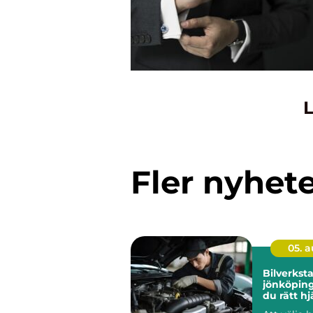
L
Fler nyhet
05. 
Bilverkst
jönköping så hitt
du rätt hj
bil