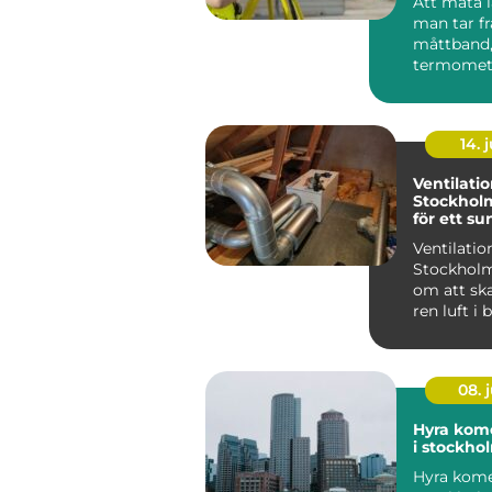
Att mäta l
man tar f
måttband,
termomete
våg och lä
värde....
14. j
Ventilatio
Stockholm:
för ett s
inomhusk
Ventilation
Stockholm
om att ska
ren luft i
lokaler g
moder...
08. j
Hyra kome
i stockho
Hyra komer