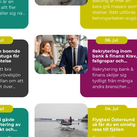
Betong är mer än
 är en
bara grå massor so
llt fler
stelnar. Rätt utförda
äller sig när
betongarbeten avgö
en ska v...
om ett hus står stabi.
ul
06. jul
ön boende
Rekrytering inom
 stuga för
bank & finans: Krav,
stelse
fallgropar och
framgångsfaktorer
tt bra
Rekrytering bank &
Grövelsjön
finans skiljer sig
llan om att
tydligt från många
t över
andra branscher.
n om
Kraven p&a...
ul
04. jul
i gävle
Flygtaxi Östersund
tering av
så får du en smidig
ukt och
resa till fjällen