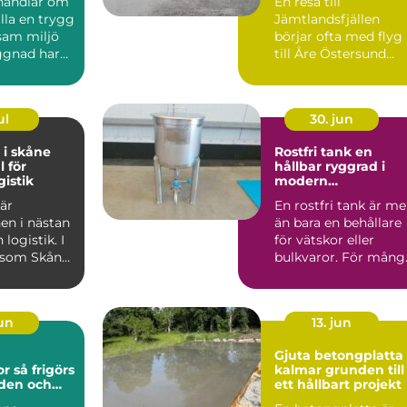
handlar om
En resa till
älla en trygg
Jämtlandsfjällen
sam miljö
börjar ofta med flyg
ggnad har
till Åre Östersund
v skador...
Airport. Men hur tar
man sig e...
ul
30. jun
 i skåne
Rostfri tank en
l för
hållbar ryggrad i
gistik
modern
processindustri
 är
En rostfri tank är me
en i nästan
än bara en behållare
logistik. I
för vätskor eller
 som Skåne,
bulkvaror. För mång
 hamnar,
verksamheter inom..
jun
13. jun
a
Gjuta betongplatta 
görs
kalmar grunden till
rden och
ett hållbart projekt