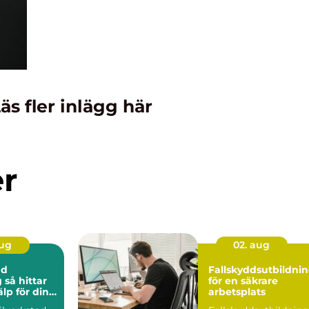
äs fler inlägg här
er
aug
02. aug
ad
Fallskyddsutbildni
ar
för en säkrare
älp för din
arbetsplats